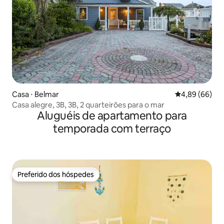
Casa ⋅ Belmar
4,89 de uma av
4,89 (66)
Casa alegre, 3B, 3B, 2 quarteirões para o mar
Aluguéis de apartamento para
temporada com terraço
Preferido dos hóspedes
Preferido dos hóspedes