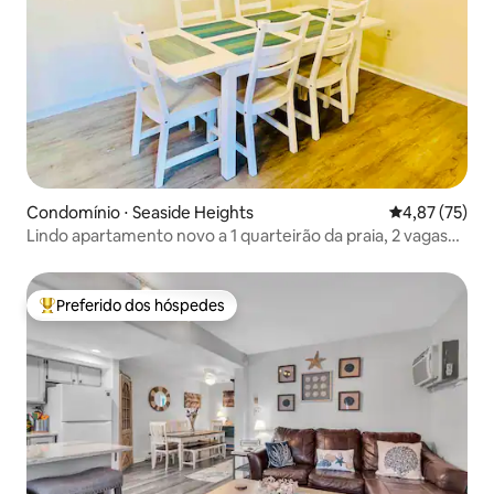
Condomínio ⋅ Seaside Heights
4,87 de uma a
4,87 (75)
Lindo apartamento novo a 1 quarteirão da praia, 2 vagas
de garagem!
Preferido dos hóspedes
Entre os melhores preferidos dos hóspedes