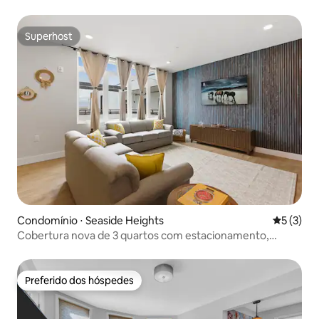
máquina de lavar, secadora, cafeteira
Superhost
Superhost
Condomínio ⋅ Seaside Heights
5 de uma 
5 (3)
Cobertura nova de 3 quartos com estacionamento,
crachás e elevador
Preferido dos hóspedes
Preferido dos hóspedes