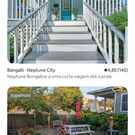
Bangalô ⋅ Neptune City
4,85 de uma av
4,85 (140)
Neptune Bungalow a uma curta viagem até a praia
Superhost
Superhost