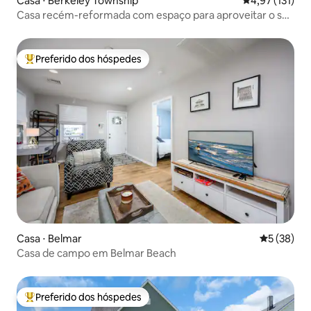
Casa ⋅ Berkeley Township
4,97 de uma av
4,97 (131)
Casa recém-reformada com espaço para aproveitar o sol
à beira-mar
Preferido dos hóspedes
Entre os melhores preferidos dos hóspedes
Casa ⋅ Belmar
5 de uma a
5 (38)
Casa de campo em Belmar Beach
Preferido dos hóspedes
Entre os melhores preferidos dos hóspedes