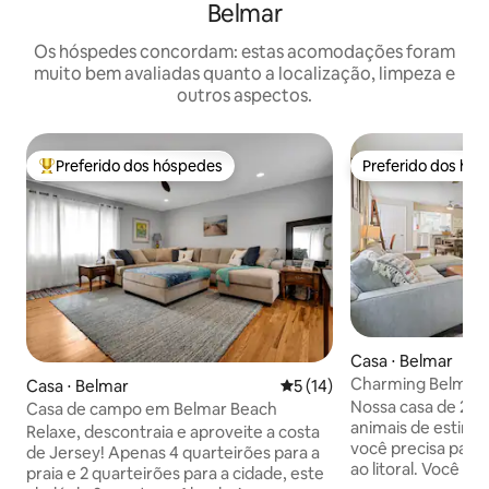
Belmar
Os hóspedes concordam: estas acomodações foram
muito bem avaliadas quanto a localização, limpeza e
outros aspectos.
Preferido dos hóspedes
Preferido dos hó
Entre os melhores preferidos dos hóspedes
Preferido dos hó
Casa ⋅ Belmar
Charming Belmar B
Casa ⋅ Belmar
5 de uma avaliação média de
5 (14)
da praia
Nossa casa de 2 qu
Casa de campo em Belmar Beach
animais de estima
Relaxe, descontraia e aproveite a costa
você precisa para
de Jersey! Apenas 4 quarteirões para a
ao litoral. Você es
praia e 2 quarteirões para a cidade, este