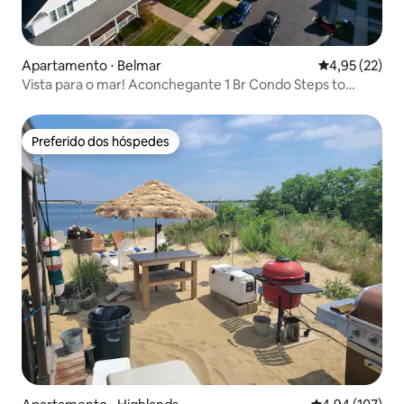
Apartamento ⋅ Belmar
4,95 de uma a
4,95 (22)
Vista para o mar! Aconchegante 1 Br Condo Steps to
Belmar Beach
Preferido dos hóspedes
Preferido dos hóspedes