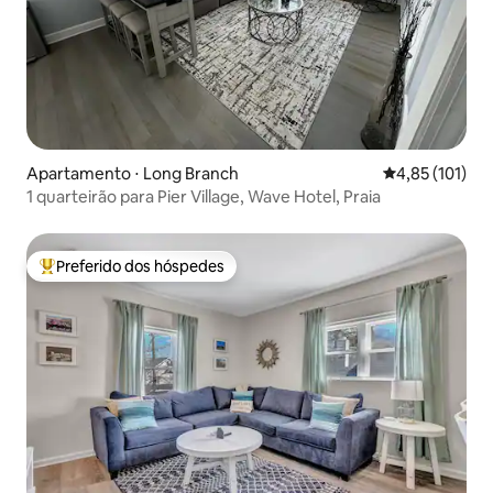
Apartamento ⋅ Long Branch
4,85 de uma av
4,85 (101)
1 quarteirão para Pier Village, Wave Hotel, Praia
Preferido dos hóspedes
Entre os melhores preferidos dos hóspedes