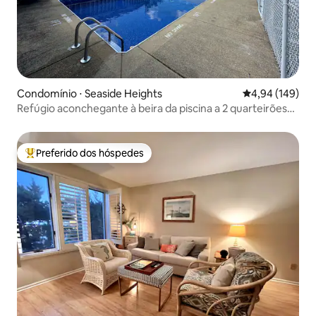
Condomínio ⋅ Seaside Heights
4,94 de uma av
4,94 (149)
Refúgio aconchegante à beira da piscina a 2 quarteirões
da praia
Preferido dos hóspedes
Entre os melhores preferidos dos hóspedes