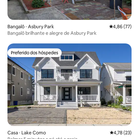
Bangalô ⋅ Asbury Park
4,86 de uma a
4,86 (77)
Bangalô brilhante e alegre de Asbury Park
Preferido dos hóspedes
Preferido dos hóspedes
Casa ⋅ Lake Como
4,78 de uma a
4,78 (23)