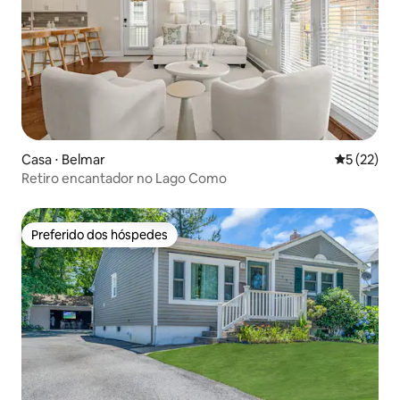
Casa ⋅ Belmar
5 de uma a
5 (22)
Retiro encantador no Lago Como
Preferido dos hóspedes
Preferido dos hóspedes