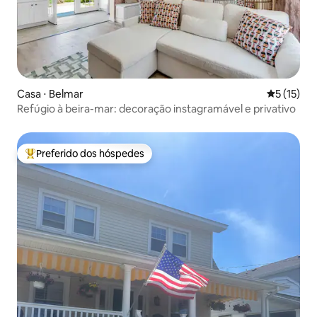
Casa ⋅ Belmar
5 de uma a
5 (15)
Refúgio à beira-mar: decoração instagramável e privativo
Preferido dos hóspedes
Entre os melhores preferidos dos hóspedes