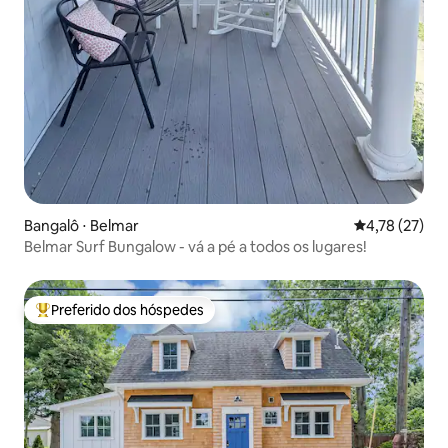
Bangalô ⋅ Belmar
4,78 de uma a
4,78 (27)
Belmar Surf Bungalow - vá a pé a todos os lugares!
Preferido dos hóspedes
Entre os melhores preferidos dos hóspedes