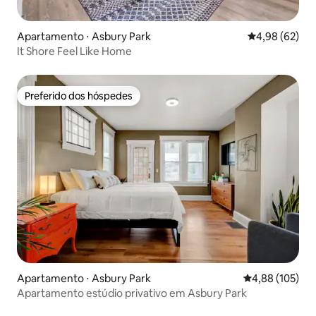
Apartamento ⋅ Asbury Park
4,98 de uma a
4,98 (62)
It Shore Feel Like Home
Preferido dos hóspedes
Preferido dos hóspedes
Apartamento ⋅ Asbury Park
4,88 de uma av
4,88 (105)
Apartamento estúdio privativo em Asbury Park