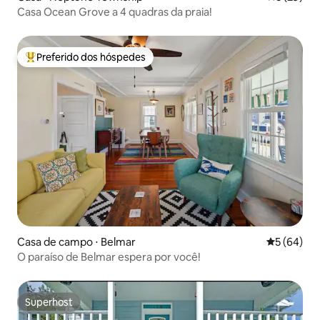
Casa Ocean Grove a 4 quadras da praia!
Preferido dos hóspedes
Entre os melhores preferidos dos hóspedes
Casa de campo ⋅ Belmar
5 de uma a
5 (64)
O paraíso de Belmar espera por você!
Superhost
Superhost