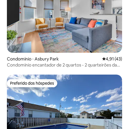
Condomínio ⋅ Asbury Park
4,91 de uma a
4,91 (43)
Condomínio encantador de 2 quartos - 2 quarteirões da
praia
Preferido dos hóspedes
Preferido dos hóspedes