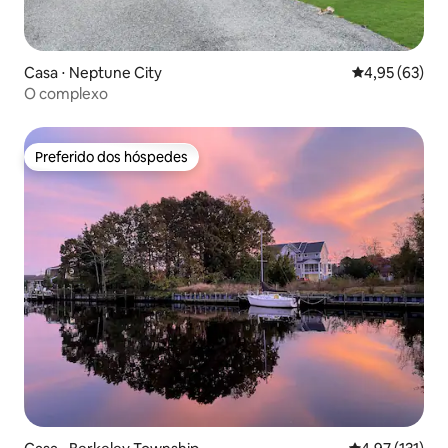
Casa ⋅ Neptune City
4,95 de uma a
4,95 (63)
O complexo
Preferido dos hóspedes
Preferido dos hóspedes