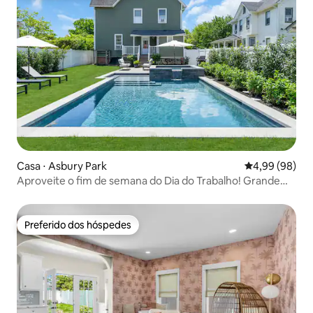
Casa ⋅ Asbury Park
4,99 de uma av
4,99 (98)
Aproveite o fim de semana do Dia do Trabalho! Grande
piscina aquecida e spa
Preferido dos hóspedes
Preferido dos hóspedes