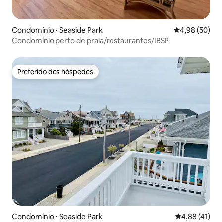
Condomínio ⋅ Seaside Park
4,98 de uma a
4,98 (50)
Condomínio perto de praia/restaurantes/IBSP
Preferido dos hóspedes
Preferido dos hóspedes
Condomínio ⋅ Seaside Park
4,88 de uma a
4,88 (41)