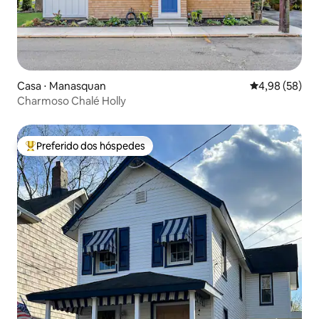
Casa ⋅ Manasquan
4,98 de uma a
4,98 (58)
Charmoso Chalé Holly
Preferido dos hóspedes
Entre os melhores preferidos dos hóspedes