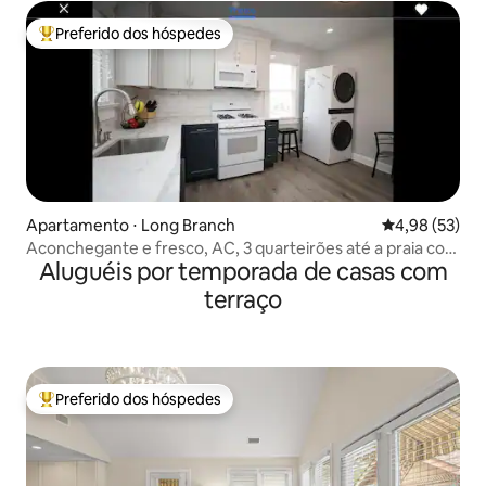
Preferido dos hóspedes
Entre os melhores preferidos dos hóspedes
Apartamento ⋅ Long Branch
4,98 de uma a
4,98 (53)
Aconchegante e fresco, AC, 3 quarteirões até a praia com
Aluguéis por temporada de casas com
2 passes
terraço
Preferido dos hóspedes
Entre os melhores preferidos dos hóspedes