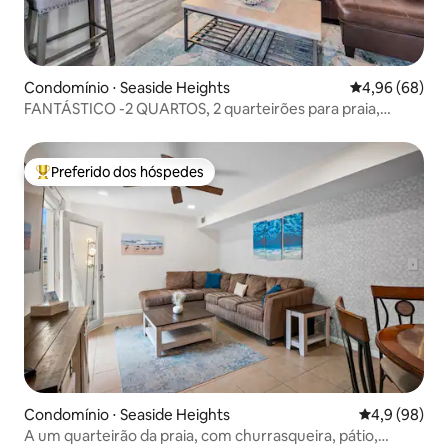
Condomínio ⋅ Seaside Heights
4,96 de uma av
4,96 (68)
FANTÁSTICO -2 QUARTOS, 2 quarteirões para praia,
piscina, varanda
Preferido dos hóspedes
Entre os melhores preferidos dos hóspedes
Condomínio ⋅ Seaside Heights
4,9 de uma a
4,9 (98)
A um quarteirão da praia, com churrasqueira, pátio,