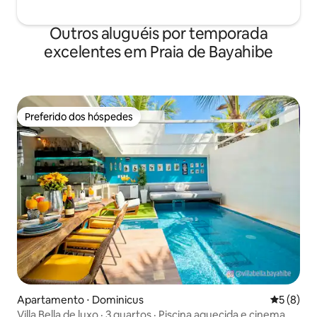
Outros aluguéis por temporada
excelentes em Praia de Bayahibe
Preferido dos hóspedes
Preferido dos hóspedes
Apartamento ⋅ Dominicus
5 de uma 
5 (8)
Villa Bella de luxo · 3 quartos · Piscina aquecida e cinema