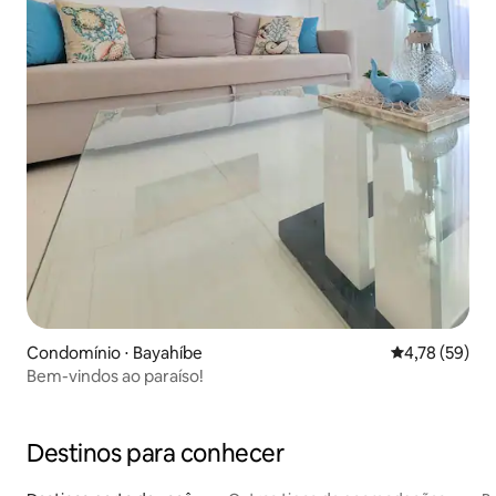
Condomínio ⋅ Bayahíbe
4,78 de uma a
4,78 (59)
Bem-vindos ao paraíso!
Destinos para conhecer