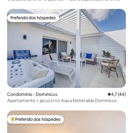
Preferido dos hóspedes
Preferido dos hóspedes
Condomínio ⋅ Dominicus
4,7 de uma a
4,7 (44)
Apartamento + jacuzzi no Aqua Esmeralda Dominicus
Preferido dos hóspedes
Entre os melhores preferidos dos hóspedes