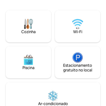
Petit é um dos co
totalmente equipada e área de
Tracadero. Você 
lavadora/secadora. Relaxe na varanda
honra do proprietá
privativa ou explore os arredores
tranquilos. Se você está aqui para relaxar
ou trabalhar remotamente, este refúgio
aconchegante tem tudo o que você
precisa. Sua escapada para Bayahibe
Cozinha
Wi-Fi
está a apenas uma reserva de distância!
Estacionamento
Piscina
gratuito no local
Ar-condicionado