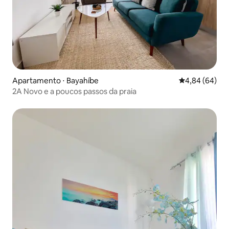
Apartamento ⋅ Bayahíbe
4,84 de uma av
4,84 (64)
2A Novo e a poucos passos da praia