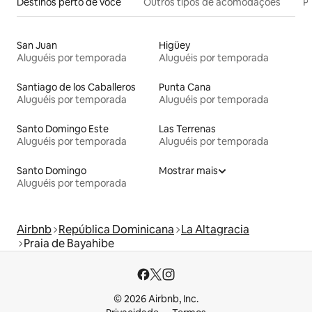
Destinos perto de você
Outros tipos de acomodações
Pr
San Juan
Higüey
Aluguéis por temporada
Aluguéis por temporada
Santiago de los Caballeros
Punta Cana
Aluguéis por temporada
Aluguéis por temporada
Santo Domingo Este
Las Terrenas
Aluguéis por temporada
Aluguéis por temporada
Santo Domingo
Mostrar mais
Aluguéis por temporada
Airbnb
República Dominicana
La Altagracia
Praia de Bayahibe
© 2026 Airbnb, Inc.