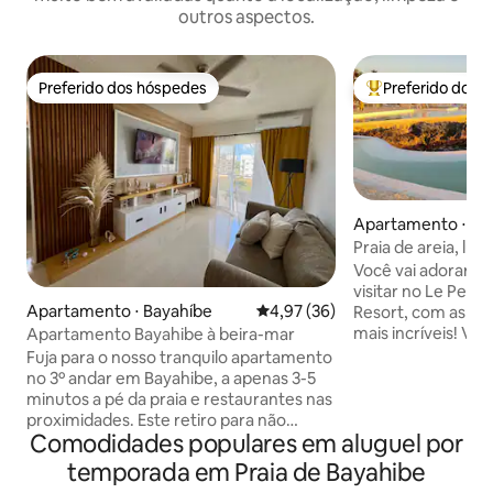
outros aspectos.
Preferido dos hóspedes
Preferido dos 
Preferido dos hóspedes
Entre os melhore
Apartamento ⋅ Do
Praia de areia, lu
frente ao mar em
Você vai adorar to
visitar no Le Peti
Apartamento ⋅ Bayahíbe
4,97 de uma avaliação média de
4,97 (36)
Resort, com as pis
mais incríveis! Vo
Apartamento Bayahibe à beira-mar
do apartamento e 
Fuja para o nosso tranquilo apartamento
espetaculares da 
no 3º andar em Bayahibe, a apenas 3-5
O restaurante, a pi
minutos a pé da praia e restaurantes nas
piscinas ficam de 
proximidades. Este retiro para não
Você terá acesso 
Comodidades populares em aluguel por
fumantes oferece Internet de alta
Resort, com estac
velocidade, TV de tela grande com
temporada em Praia de Bayahibe
disponível. Seguranç
Firestick, ar-condicionado, cozinha