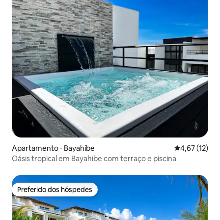
Apartamento ⋅ Bayahíbe
4,67 de uma a
4,67 (12)
Oásis tropical em Bayahibe com terraço e piscina
Preferido dos hóspedes
Preferido dos hóspedes