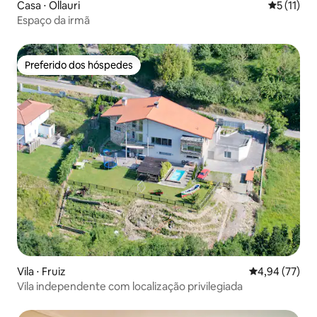
Casa ⋅ Ollauri
5 de uma a
5 (11)
Espaço da irmã
Preferido dos hóspedes
Preferido dos hóspedes
Vila ⋅ Fruiz
4,94 de uma a
4,94 (77)
Vila independente com localização privilegiada