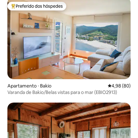
Preferido dos hóspedes
Entre os melhores preferidos dos hóspedes
Apartamento ⋅ Bakio
4,98 de uma av
4,98 (80)
Varanda de Bakio/Belas vistas para o mar (EBIO2913)