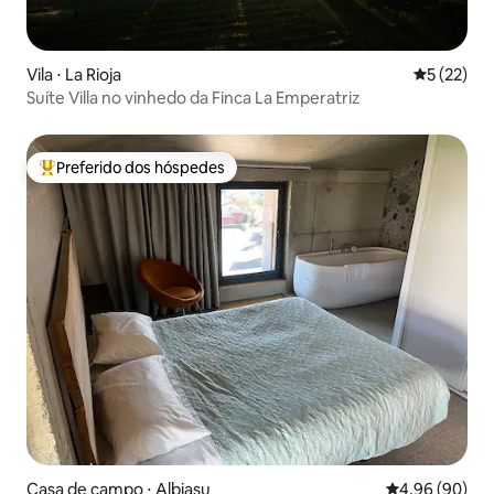
Vila ⋅ La Rioja
5 de uma a
5 (22)
Suíte Villa no vinhedo da Finca La Emperatriz
Preferido dos hóspedes
Entre os melhores preferidos dos hóspedes
Casa de campo ⋅ Albiasu
4,96 de uma av
4,96 (90)