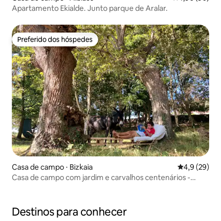
Apartamento Ekialde. Junto parque de Aralar.
Preferido dos hóspedes
Preferido dos hóspedes
Casa de campo ⋅ Bizkaia
4,9 de uma a
4,9 (29)
Casa de campo com jardim e carvalhos centenários -
Urdaibai
Destinos para conhecer