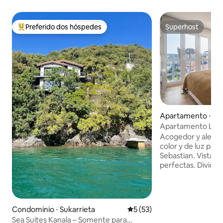
Preferido dos hóspedes
Superhost
Entre os melhores preferidos dos hóspedes
Superhost
Apartamento ⋅ Do
n Sebastian
Apartamento La 
estúdio La Conch
Acogedor y alegre
color y de luz para
Sebastian. Vistas al mar. Di
perfectas. Dividid
espaciosa y con b
salón comedor amp
cómodo y cuadros
cocina abierta con
Condomínio ⋅ Sukarrieta
5 de uma avaliação média de
5 (53)
electrodomésticos
Sea Suites Kanala – Somente para
primeras marcas. 