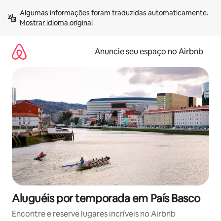
Pular
Algumas informações foram traduzidas automaticamente. 
para
Mostrar idioma original
o
conteúdo
Anuncie seu espaço no Airbnb
Aluguéis por temporada em País Basco
Encontre e reserve lugares incríveis no Airbnb