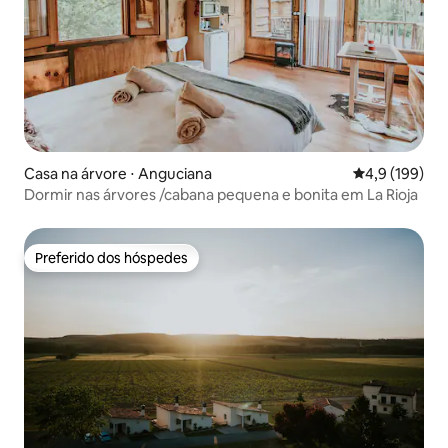
Casa na árvore ⋅ Anguciana
4,9 de uma av
4,9 (199)
Dormir nas árvores /cabana pequena e bonita em La Rioja
Preferido dos hóspedes
Preferido dos hóspedes