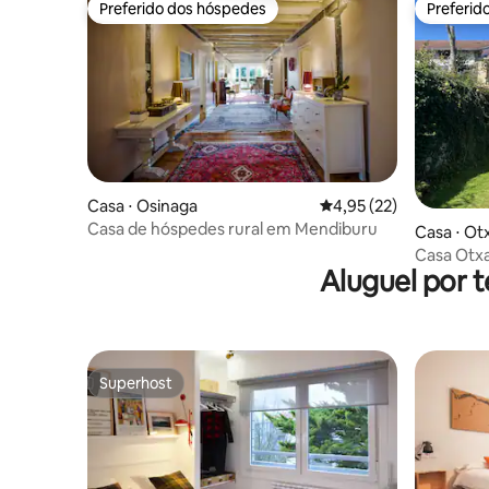
Preferido dos hóspedes
Preferid
Preferido dos hóspedes
Preferid
Casa ⋅ Osinaga
4,95 de uma avaliação 
4,95 (22)
Casa de hóspedes rural em Mendiburu
Casa ⋅ Ot
Casa Otx
Aluguel por 
Superhost
Superhost