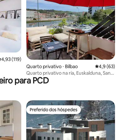
,93 de uma avaliação média de 5, 119 avaliações
4,93 (119)
ções
Quarto privativo ⋅ Bilbao
4,9 de uma avaliação
4,9 (63)
Quarto privativo na ría, Euskalduna, San
eiro para PCD
Mamés
Preferido dos hóspedes
Preferido dos hóspedes