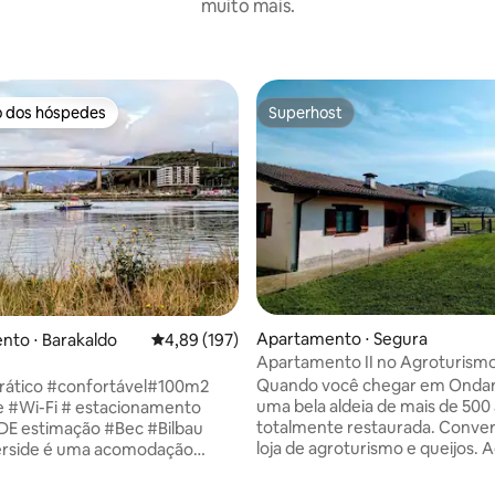
muito mais.
o dos hóspedes
Superhost
o dos hóspedes
Superhost
média de 5, 83 avaliações
Apartamento ⋅ Segura
nto ⋅ Barakaldo
4,89 de uma avaliação média de 5, 197 avalia
4,89 (197)
Apartamento II no Agroturism
Quando você chegar em Ondar
rático #confortável#100m2
uma bela aldeia de mais de 500
e #Wi-Fi # estacionamento
totalmente restaurada. Conve
DE estimação #Bec #Bilbau
loja de agroturismo e queijos. Ao lado de
nossos dois apartamentos, nel
confortável, totalmente
sentirá o calor da madeira e de