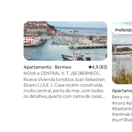
Superhost
Preferid
Superhost
Preferid
Apartamento ⋅ Bermeo
4,9 de uma avaliação 
4,9 (83)
NOVA e CENTRAL V. T. JSE (BERMEO)
EBIO1318
Nueva Vivienda turisitica Juan Sebastian
Elcano (J.S.E. ). Casa recém-construída,
Apartame
muito central, perto do mar, com todos
os detalhes,quarto com cama de casal,
Beira-rio
sala de estar na cozinha, com sofá-cama,
#novo #p
banheiro e varanda, casa com muita luz.
#bastant
Localizado no centro de Bermeo, com
#animais 
estacionamento público gratuito, . 10 km
#surf Riverside é uma acomodação
de San Juan de Gaztelugatxe, a 3 km de
moderna, 
Mundaka, 12 km de Bakio, 25 km do
equipada e estrategicamente localizada: