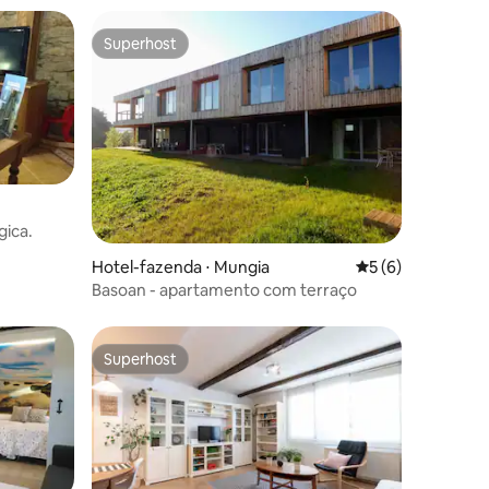
Superhost
Superhost
ções
gica.
Hotel-fazenda ⋅ Mungia
5 de uma avaliaçã
5 (6)
Basoan - apartamento com terraço
Superhost
Superhost