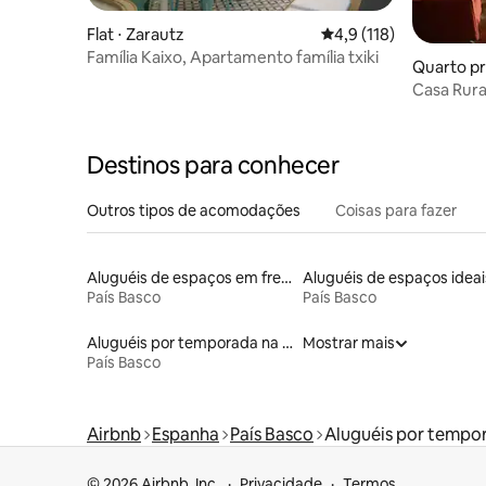
Flat ⋅ Zarautz
4,9 de uma avaliação m
4,9 (118)
Família Kaixo, Apartamento família txiki
Quarto pr
das
Casa Rur
UMADERM
Destinos para conhecer
Outros tipos de acomodações
Coisas para fazer
Aluguéis de espaços em frente à praia
País Basco
País Basco
Aluguéis por temporada na orla
Mostrar mais
País Basco
Airbnb
Espanha
País Basco
Aluguéis por tempo
© 2026 Airbnb, Inc.
Privacidade
Termos