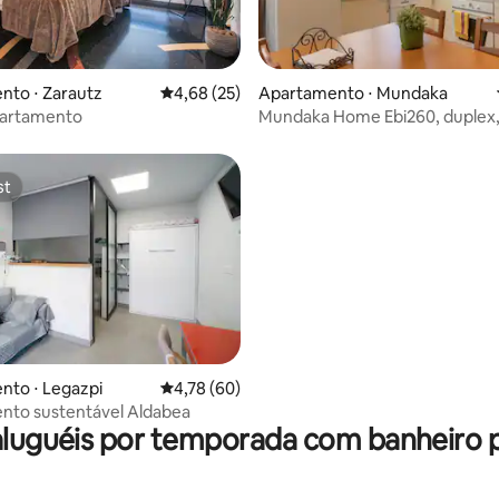
média de 5, 47 avaliações
nto ⋅ Zarautz
4,68 de uma avaliação média de 5, 25 avalia
4,68 (25)
Apartamento ⋅ Mundaka
partamento
Mundaka Home Ebi260, duplex,
quartos, 1 banheiro, Wi-Fi
st
st
nto ⋅ Legazpi
4,78 de uma avaliação média de 5, 60 avalia
4,78 (60)
média de 5, 40 avaliações
nto sustentável Aldabea
aluguéis por temporada com banheiro 