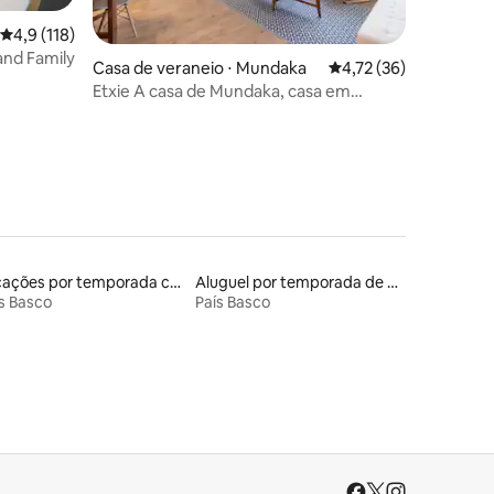
4,9 de uma avaliação média de 5, 118 avaliações
4,9 (118)
and Family
ções
Casa de veraneio ⋅ Mundaka
4,72 de uma avaliação
4,72 (36)
Etxie A casa de Mundaka, casa em
Urdaibai EBI326
Locações por temporada com piscina
Aluguel por temporada de casas de veraneio
s Basco
País Basco