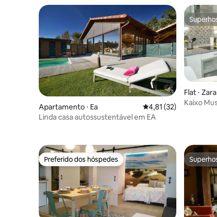
Superho
Superho
Flat ⋅ Zar
Kaixo Mu
Apartamento ⋅ Ea
4,81 de uma avaliação 
4,81 (32)
com esta
Linda casa autossustentável em EA
Preferido dos hóspedes
Superho
Preferido dos hóspedes
Superho