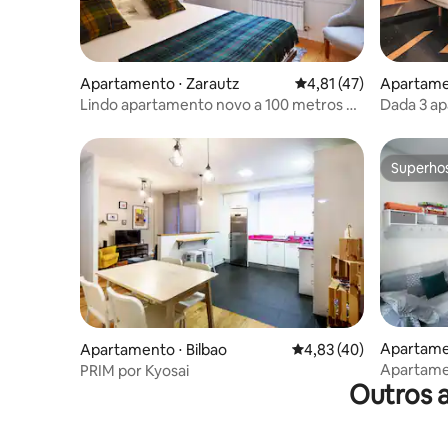
Apartamento ⋅ Zarautz
4,81 de uma avaliação 
4,81 (47)
Apartame
Lindo apartamento novo a 100 metros da
Dada 3 a
praia
Superho
Superho
Apartame
Apartamento ⋅ Bilbao
4,83 de uma avaliação 
4,83 (40)
Apartame
PRIM por Kyosai
Outros 