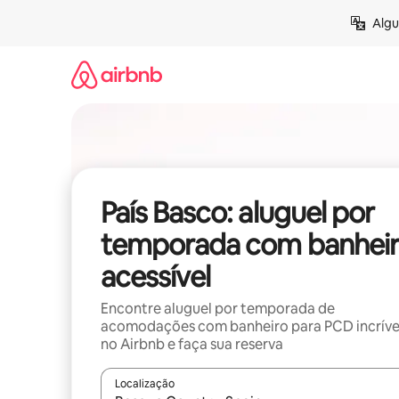
Pular
Algu
para
o
conteúdo
País Basco: aluguel por
temporada com banhei
acessível
Encontre aluguel por temporada de
acomodações com banheiro para PCD incríve
no Airbnb e faça sua reserva
Localização