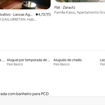
édia de 5, 118 avaliações
Flat ⋅ Zarautz
Família Kaixo, Apartamento Gr
ivativo ⋅ Lanzas Agu
4,73 de uma avaliação média de 5, 11 avalia
4,73 (11)
al GAILURRETAN. Hab
IA / MOULAY
Aluguéis de espaços ideais para famílias
Aluguel por temporada de apart-hotéis
Aluguéis de chalés
País Basco
País Basco
Paí
rada com banheiro para PCD