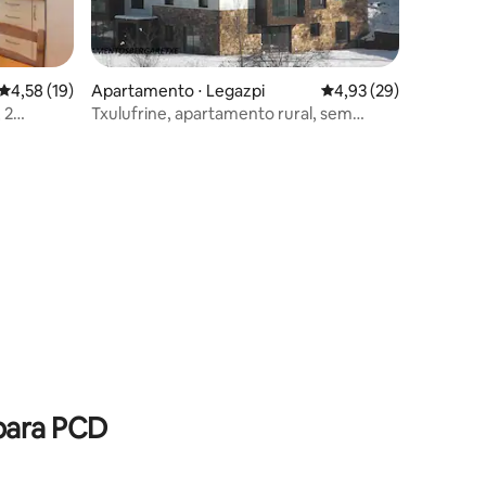
ções
4,58 de uma avaliação média de 5, 19 avaliações
4,58 (19)
Apartamento ⋅ Legazpi
4,93 de uma avaliação
4,93 (29)
 2
Txulufrine, apartamento rural, sem
barreiras arquitetônicas
ções
para PCD