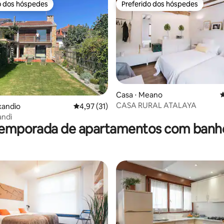
o dos hóspedes
Preferido dos hóspedes
o dos hóspedes
Preferido dos hóspedes
média de 5, 22 avaliações
Casa ⋅ Meano
4
CASA RURAL ATALAYA
xandio
4,97 de uma avaliação média de 5, 31 avalia
4,97 (31)
andi
temporada de apartamentos com banh