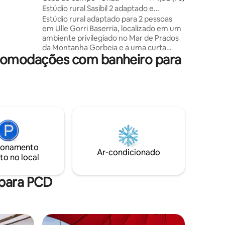
or da
Estúdio rural Sasibil 2 adaptado e
sustentável
Estúdio rural adaptado para 2 pessoas
ura,
em Ulle Gorri Baserria, localizado em um
rais,
ambiente privilegiado no Mar de Prados
a nordeste
da Montanha Gorbeia e a uma curta
itais
acomodações com banheiro para
distância a pé do Salto del Nervión e da
Cachoeira Gujuli. Grandes janelas com
acesso ao jardim, com mobiliário de
exterior. Atividades de caminhada
guiada, observação de aves, cursos e
passeios de caminhada nórdica,
experiências de culinária, comida ao vivo
e vegana, massagens de toque
consciente. Pets não são permitidos
ionamento
Ar-condicionado
to no local
 para PCD