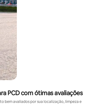
 deslizando o dedo na tela.
ara PCD com ótimas avaliações
 bem avaliados por sua localização, limpeza e