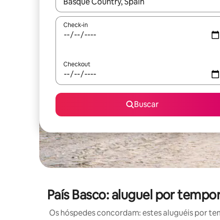
Quando os resultados estiverem disponíveis, expl
Check-in
Checkout
Buscar
País Basco: aluguel por temp
Os hóspedes concordam: estes aluguéis por te