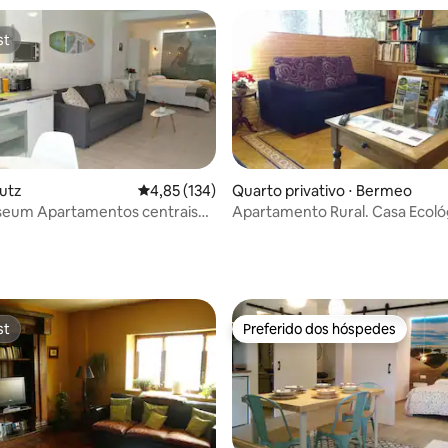
st
st
autz
4,85 de uma avaliação média de 5, 134 avalia
4,85 (134)
Quarto privativo ⋅ Bermeo
seum Apartamentos centrais
Apartamento Rural. Casa Ecoló
média de 5, 32 avaliações
cionamento.
st
Preferido dos hóspedes
st
Preferido dos hóspedes