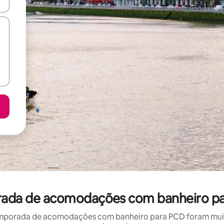
ore-os usando as seta para cima e para baixo do teclado ou tocando e
orada de acomodações com banheiro p
mporada de acomodações com banheiro para PCD foram muito