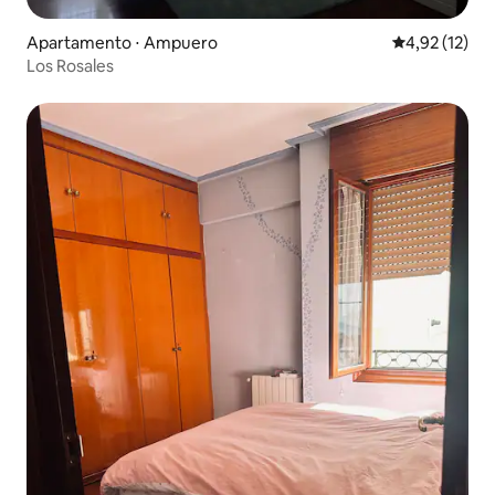
Apartamento ⋅ Ampuero
4,92 de uma a
4,92 (12)
Los Rosales