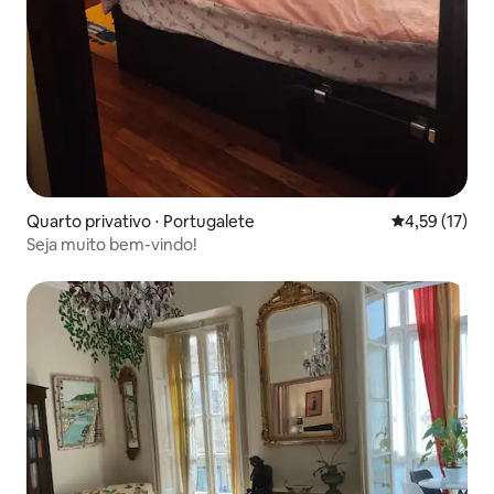
Quarto privativo ⋅ Portugalete
4,59 de uma a
4,59 (17)
Seja muito bem-vindo!