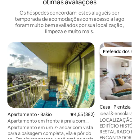
ótimas avaliações
Os hóspedes concordam: estes aluguéis por
temporada de acomodações com acesso a lago
foram muito bem avaliados por sua localização,
limpeza e muito mais.
Preferido dos hó
Preferido dos hó
Casa ⋅ Plentzia
ideal & ensolarado
Apartamento ⋅ Bakio
4,55 de uma avaliação média de 
4,55 (382)
LOCALIZAÇÃO PR
Apartamento em frente à praia com
EDIFÍCIO HISTÓR
vista relaxante.
Apartamento em um 7º andar com vista
RESTAURADO É um DUPLEX
para a paisagem completa, vila e pôr do
ENCANTADOR com