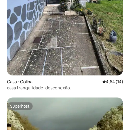
Casa ⋅ Colina
4,64 de uma a
4,64 (14)
casa tranquilidade, desconexão.
Superhost
Superhost