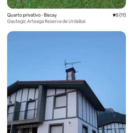
Quarto privativo ⋅ Biscay
5 de uma a
5 (11)
Gautegiz Arteaga Reserva de Urdaibai