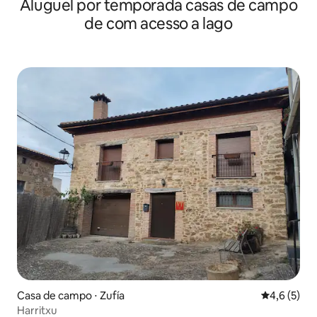
Aluguel por temporada casas de campo
de com acesso a lago
Casa de campo ⋅ Zufía
4,6 de uma 
4,6 (5)
Harritxu