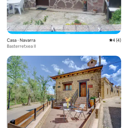
Casa ⋅ Navarra
4 de uma 
4 (4)
Basterretxea II