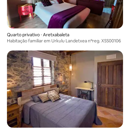
Quarto privativo ⋅ Aretxabaleta
Habitação familiar em Urkulu Landetxea nºreg. XSS00106