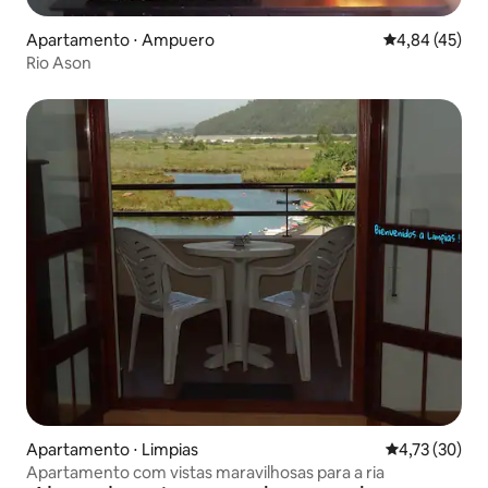
Apartamento ⋅ Ampuero
4,84 de uma a
4,84 (45)
Rio Ason
Apartamento ⋅ Limpias
4,73 de uma a
4,73 (30)
Apartamento com vistas maravilhosas para a ria