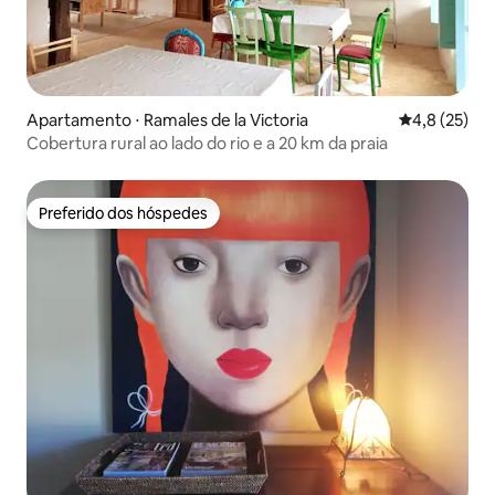
Apartamento ⋅ Ramales de la Victoria
4,8 de uma a
4,8 (25)
Cobertura rural ao lado do rio e a 20 km da praia
Preferido dos hóspedes
Preferido dos hóspedes