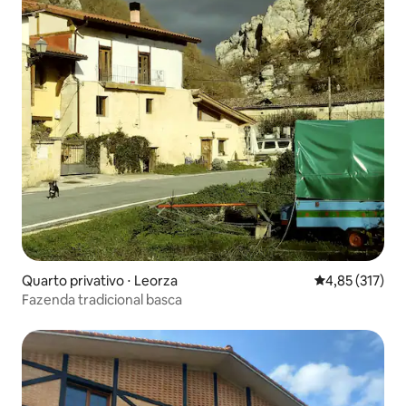
Quarto privativo ⋅ Leorza
4,85 de uma av
4,85 (317)
Fazenda tradicional basca