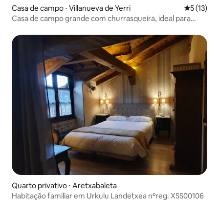
Casa de campo ⋅ Villanueva de Yerri
5 de uma a
5 (13)
Casa de campo grande com churrasqueira, ideal para
famílias
Quarto privativo ⋅ Aretxabaleta
Habitação familiar em Urkulu Landetxea nºreg. XSS00106