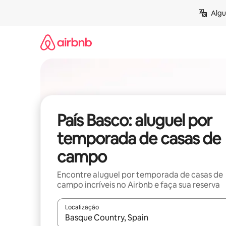
Pular
Algu
para
o
conteúdo
País Basco: aluguel por
temporada de casas de
campo
Encontre aluguel por temporada de casas de
campo incríveis no Airbnb e faça sua reserva
Localização
Quando os resultados estiverem disponíveis, expl