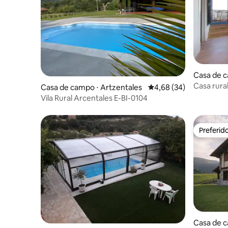
Casa de 
Casa rural
Casa de campo ⋅ Artzentales
4,68 de uma avaliação 
4,68 (34)
Vila Rural Arcentales E-BI-0104
Preferid
Preferid
Casa de c