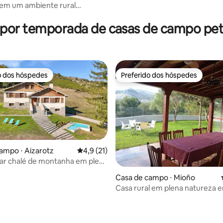
 em um ambiente rural
média de 5, 17 avaliações
 por temporada de casas de campo pet 
o dos hóspedes
Preferido dos hóspedes
o dos hóspedes
Preferido dos hóspedes
ampo ⋅ Aizarotz
4,9 de uma avaliação média de 5, 21 avalia
4,9 (21)
ar chalé de montanha em plena
média de 5, 70 avaliações
Casa de campo ⋅ Mioño
Casa rural em plena natureza 
Urdiales