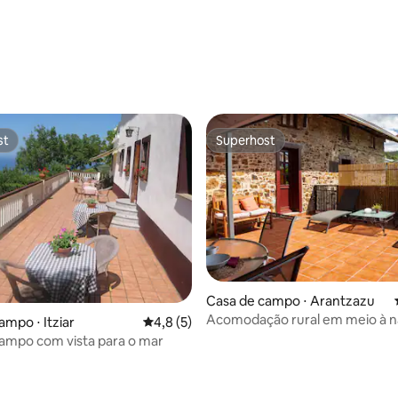
st
Superhost
st
Superhost
Casa de campo ⋅ Arantzazu
Acomodação rural em meio à n
ampo ⋅ Itziar
4,8 de uma avaliação média de 5, 5 avalia
4,8 (5)
ampo com vista para o mar