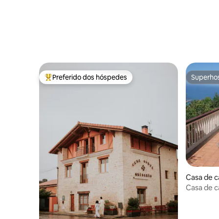
Preferido dos hóspedes
Superho
Entre os melhores preferidos dos hóspedes
Superho
Casa de c
Casa de c