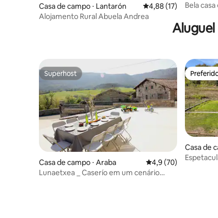
Bela casa
Casa de campo ⋅ Lantarón
4,88 de uma avaliação 
4,88 (17)
imbatível
Alojamento Rural Abuela Andrea
Aluguel
Superhost
Preferid
Superhost
Preferid
Casa de c
Espetacul
Casa de campo ⋅ Araba
4,9 de uma avaliação 
4,9 (70)
natureza
Lunaetxea _ Caserío em um cenário
imbatível!