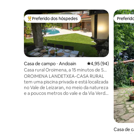
Preferido dos hóspedes
Preferid
Entre os melhores preferidos dos hóspedes
Preferid
Casa de campo ⋅ Andoain
4,95 de uma avaliação 
4,95 (94)
Casa rural Oroimena, a 15 minutos de San
Sebastián
OROIMENA LANDETXEA-CASA RURAL
tem uma piscina privada e está localizada
no Vale de Leizaran, no meio da natureza
e a poucos metros do vale e da Via Verde
de Plazaola. Em Andoain, a 15 minutos de
carro de San Sebastian. Tem uma grande
sala de estar-jantar, cozinha equipada, 6
quartos, 3 banheiros completos, sala de
estar-jantar, sala de jogos com ping-
pong, txoko-churrasqueira com grelha
Casa de c
profissional. Grande jardim com piscina