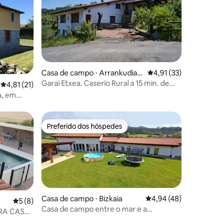
ções
Casa de campo ⋅ Arrankudiag
4,91 de uma avaliação
4,91 (33)
a
Garai Etxea. Caserío Rural a 15 min. de
4,81 de uma avaliação média de 5, 21 avaliações
4,81 (21)
Bilbao
a, em
Preferido dos hóspedes
Preferido dos hóspedes
Casa de campo ⋅ Bizkaia
4,94 de uma avaliação
4,94 (48)
5 de uma avaliação média de 5, 8 avaliações
5 (8)
Casa de campo entre o mar e a
ARA CASAS
ções
montanha