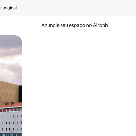
 original
Anuncie seu espaço no Airbnb
 deslizando o dedo na tela.