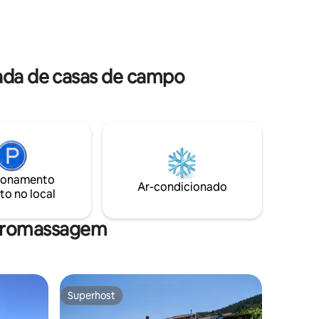
rcadas pela
QUARTOS com grandes janelas
íveis
diretamente ligadas ao jardim Muito bem
m
conectado às principais cidades de
o,
Vitória, Logroño, Bilbao, San Sebastián,
Pamplona *Reg. Nº XVI00159
ada de casas de campo
ionamento
Ar-condicionado
to no local
idromassagem
Superhost
Superhost