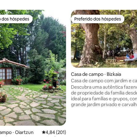
o dos hóspedes
Preferido dos hóspedes
o dos hóspedes
Preferido dos hóspedes
média de 5, 94 avaliações
Casa de campo ⋅ Bizkaia
Casa de campo com jardim e ca
centenários - Urdaibai
Descubra uma autêntica fazen
de propriedade da família desd
ideal para famílias e grupos, c
grande jardim privado e carval
centenários na Reserva da Bios
Urdaibai. A apenas 10 minutos d
e a 30 minutos de Bilbao, tem 
de churrasco e espaços projet
ampo ⋅ Oiartzun
4,84 de uma avaliação média de 5, 201 avalia
4,84 (201)
lazer. Aqui você pode compartilhar