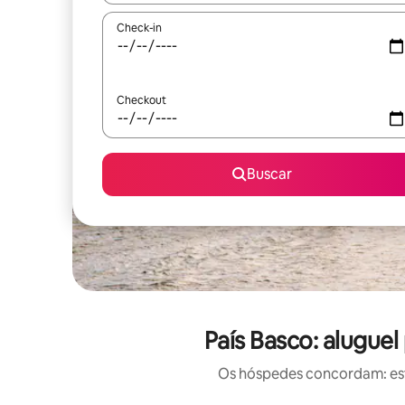
Check-in
Checkout
Buscar
País Basco: alugue
Os hóspedes concordam: est