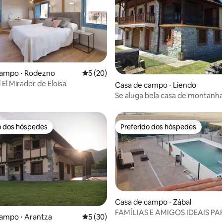
campo ⋅ Rodezno
5 de uma avaliação média de 5, 20 avalia
5 (20)
 El Mirador de Eloísa
média de 5, 34 avaliações
Casa de campo ⋅ Liendo
Se aluga bela casa de montanh
Liendo
o dos hóspedes
Preferido dos hóspedes
o dos hóspedes
Preferido dos hóspedes
Casa de campo ⋅ Zábal
FAMÍLIAS E AMIGOS IDEAIS P
ampo ⋅ Arantza
5 de uma avaliação média de 5, 30 avalia
5 (30)
DE CAMPO