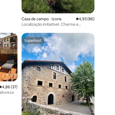
Casa de campo ⋅ Izoria
4,93 de uma avaliação
4,93 (86)
Localização imbatível. Charme e
conforto
Superhost
Superhost
4,86 de uma avaliação média de 5, 37 avaliações
4,86 (37)
atureza
ções