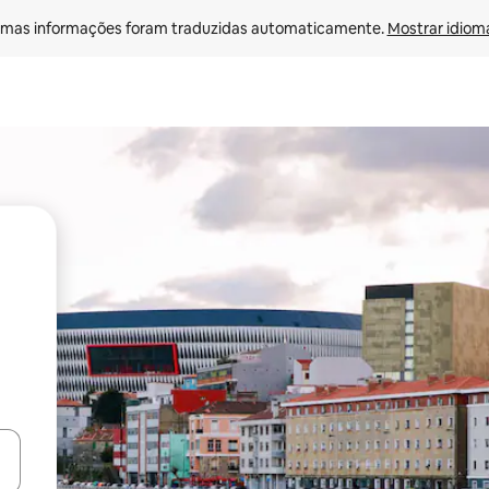
mas informações foram traduzidas automaticamente. 
Mostrar idioma
ore-os usando as seta para cima e para baixo do teclado ou tocando e