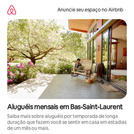
Pular
para
Anuncie seu espaço no Airbnb
o
conteúdo
Aluguéis mensais em Bas-Saint-Laurent
Saiba mais sobre aluguéis por temporada de longa
duração que fazem você se sentir em casa em estadias
de um mês ou mais.