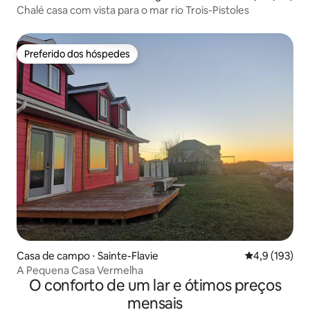
Chalé casa com vista para o mar rio Trois-Pistoles
Preferido dos hóspedes
Preferido dos hóspedes
Casa de campo ⋅ Sainte-Flavie
4,9 de uma av
4,9 (193)
A Pequena Casa Vermelha
O conforto de um lar e ótimos preços
mensais