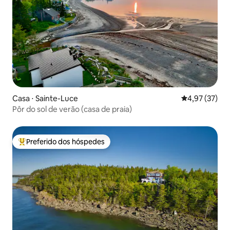
Casa ⋅ Sainte-Luce
4,97 de uma a
4,97 (37)
Pôr do sol de verão (casa de praia)
Preferido dos hóspedes
Entre os melhores preferidos dos hóspedes