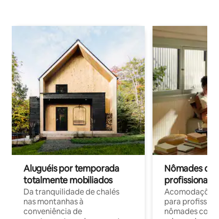
Aluguéis por temporada
Nômades digit
totalmente mobiliados
profissionais 
Da tranquilidade de chalés
Acomodações c
nas montanhas à
para profission
conveniência de
nômades com W