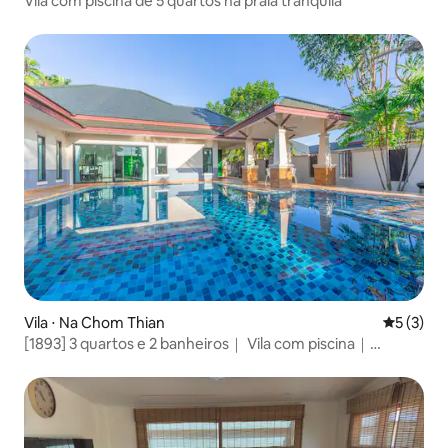
Vila com piscina de 5 quartos na praia tranquila
Vila ⋅ Na Chom Thian
5 de uma 
5 (3)
[1893] 3 quartos e 2 banheiros｜ Vila com piscina｜
Próximo aos pontos turísticos e praias de Pattaya｜
Decoração moderna e luxuosa｜ A melhor opção para
férias