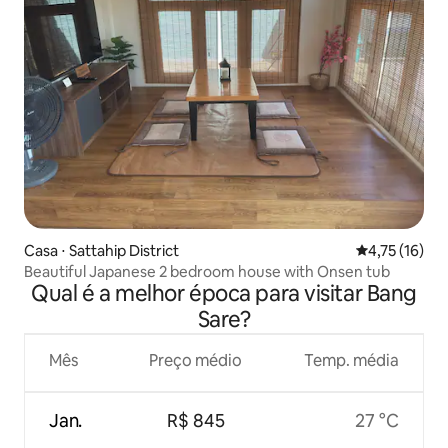
Casa ⋅ Sattahip District
4,75 de uma a
4,75 (16)
Beautiful Japanese 2 bedroom house with Onsen tub
Qual é a melhor época para visitar Bang
Sare?
Mês
Preço médio
Temp. média
Jan.
R$ 845
27 °C