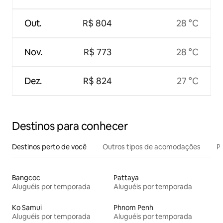
Out.
R$ 804
28 °C
Nov.
R$ 773
28 °C
Dez.
R$ 824
27 °C
Destinos para conhecer
Destinos perto de você
Outros tipos de acomodações
Pr
Bangcoc
Pattaya
Aluguéis por temporada
Aluguéis por temporada
Ko Samui
Phnom Penh
Aluguéis por temporada
Aluguéis por temporada