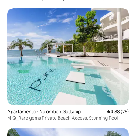
Apartamento ⋅ Najomtien, Sattahip
4,88 de uma a
4,88 (25)
MIQ_Rare gems Private Beach Access, Stunning Pool