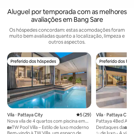
Aluguel por temporada com as melhores
avaliações em Bang Sare
Os hóspedes concordam: estas acomodações foram
muito bem avaliadas quanto a localização, limpeza e
outros aspectos.
Preferido dos hóspedes
Preferido dos hó
Preferido dos hóspedes
Preferido dos hó
Vila ⋅ Pattaya City
5 de uma avaliação média de
5 (29)
Vila ⋅ Pattaya City
Nova vila de 4 quartos com piscina em
Pattaya 4Bed All Ne
Pattaya / Pattaya TW Luxe Stay Pool Villa
piscina de 4 cama
🏡TW Pool Villa – Estilo de luxo moderno
Destaques da🏡 Sombot Vi
Pattaya
Bem-vindo à TW Villa, um espaço de
✨ de luxo - A vila