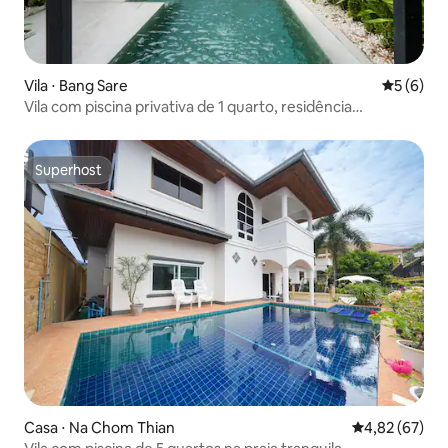
Vila ⋅ Bang Sare
5 de uma 
5 (6)
Vila com piscina privativa de 1 quarto, residência
Oceanphere
Superhost
Superhost
Casa ⋅ Na Chom Thian
4,82 de uma a
4,82 (67)