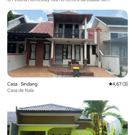
Indramayu
Casa ⋅ Sindang
4,67 de uma 
4,67 (3)
Casa de Nala