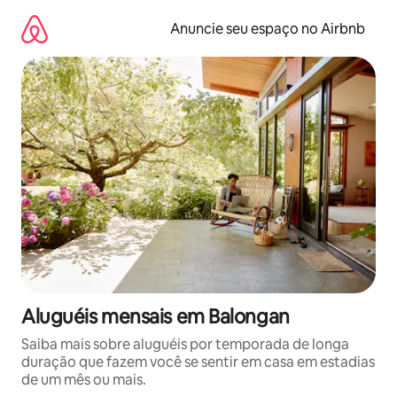
Pular
para
Anuncie seu espaço no Airbnb
o
conteúdo
Aluguéis mensais em Balongan
Saiba mais sobre aluguéis por temporada de longa
duração que fazem você se sentir em casa em estadias
de um mês ou mais.