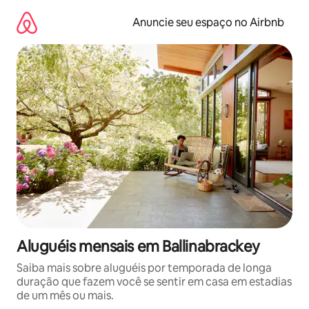
Pular
para
Anuncie seu espaço no Airbnb
o
conteúdo
Aluguéis mensais em Ballinabrackey
Saiba mais sobre aluguéis por temporada de longa
duração que fazem você se sentir em casa em estadias
de um mês ou mais.