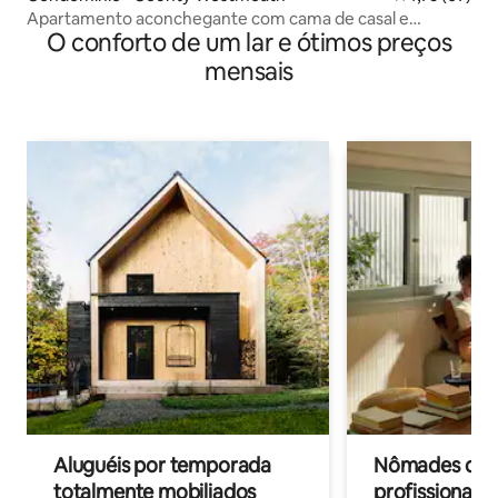
Apartamento aconchegante com cama de casal e
O conforto de um lar e ótimos preços
banheiro privativo. Wi-Fi gratuito
mensais
Aluguéis por temporada
Nômades digit
totalmente mobiliados
profissionais 