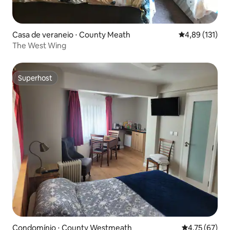
Casa de veraneio ⋅ County Meath
4,89 de uma av
4,89 (131)
The West Wing
Superhost
Superhost
Condomínio ⋅ County Westmeath
4,75 de uma a
4,75 (67)