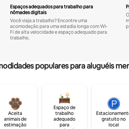
Espaços adequados para trabalho para
P
nômades digitais
O
Você viaja a trabalho? Encontre uma
m
acomodação para uma estadia longa com Wi-
p
Fi de alta velocidade e espaço adequado para
trabalho.
odidades populares para aluguéis men
Espaço de
Aceita
trabalho
Estacionament
animais de
adequado
gratuito no
estimação
para
local