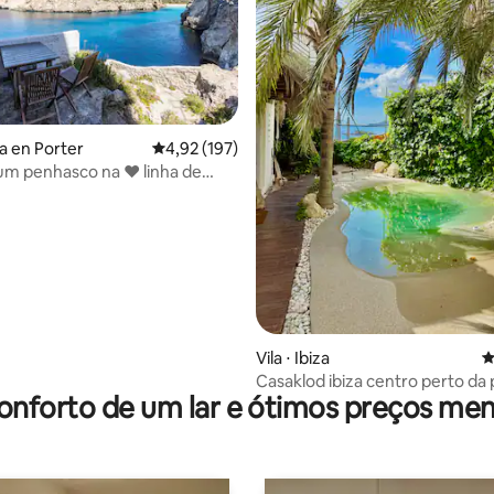
la en Porter
4,92 de uma avaliação média de 5, 197 avalia
4,92 (197)
um penhasco na ❤ linha de
ista para o mar incrível
édia de 5, 179 avaliações
Vila ⋅ Ibiza
4
Casaklod ibiza centro perto da 
onforto de um lar e ótimos preços men