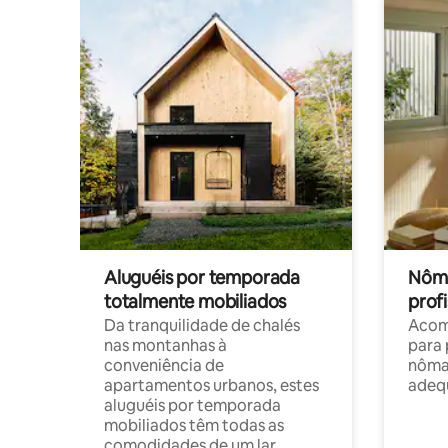
Aluguéis por temporada
Nôma
totalmente mobiliados
profi
Da tranquilidade de chalés
Acom
nas montanhas à
para 
conveniência de
nôma
apartamentos urbanos, estes
adequ
aluguéis por temporada
mobiliados têm todas as
comodidades de um lar.