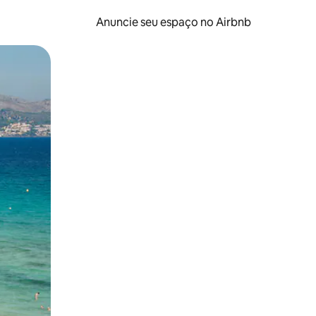
Anuncie seu espaço no Airbnb
 deslizando o dedo na tela.