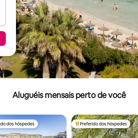
Aluguéis mensais perto de você
rido dos hóspedes
Preferido dos hóspedes
 melhores preferidos dos hóspedes
Entre os melhores preferidos d