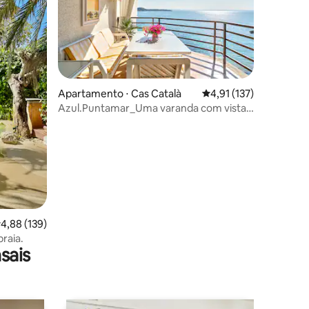
ções
Apartamento ⋅ Cas Català
4,91 de uma avaliação 
4,91 (137)
Azul.Puntamar_Uma varanda com vista
para a baía de Palma.
,88 de uma avaliação média de 5, 139 avaliações
4,88 (139)
praia.
sais