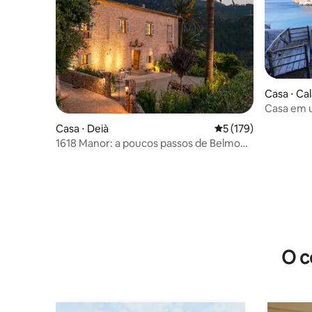
Casa ⋅ Ca
Casa em 
frente e v
Casa ⋅ Deià
5 de uma avaliação m
5 (179)
1618 Manor: a poucos passos de Belmond
La Residencia
O c