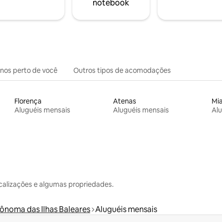
notebook
inos perto de você
Outros tipos de acomodações
Florença
Atenas
Mi
Aluguéis mensais
Aluguéis mensais
Alu
calizações e algumas propriedades.
noma das Ilhas Baleares
Aluguéis mensais