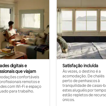
des digitais e
Satisfação incluída
ssionais que viajam
Às vezes, o destino é a
acomodação. De chalés
odações confortáveis
perto de penhascos à
profissionais remotos e
tranquilidade de casas-b
des com Wi-Fi e espaço
estes aluguéis por temp
ado para trabalho.
estão repletos de recurs
únicos.