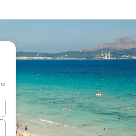
asa
ore-os usando as seta para cima e para baixo do teclado ou tocando e