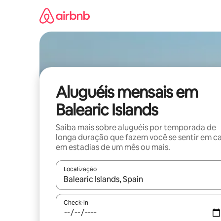
Pular
para
o
conteúdo
Aluguéis mensais em
Balearic Islands
Saiba mais sobre aluguéis por temporada de
longa duração que fazem você se sentir em c
em estadias de um mês ou mais.
Localização
Quando os resultados estiverem disponíveis, expl
Check-in