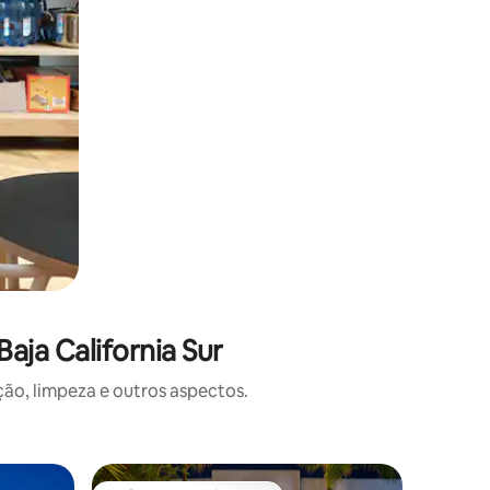
ja California Sur
o, limpeza e outros aspectos.
Casa ⋅ T