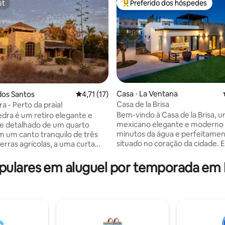
st
Preferido dos hóspedes
st
Entre os melhores preferidos d
Casa ⋅ La Ventana
dos Santos
4,71 de uma avaliação média de 5, 17 avalia
4,71 (17)
Casa de la Brisa
a - Perto da praia!
média de 5, 27 avaliações
Bem-vindo à Casa de la Brisa, u
edra é um retiro elegante e
mexicano elegante e moderno
e detalhado de um quarto
minutos da água e perfeitame
m um canto tranquilo de três
situado no coração da cidade. 
erras agrícolas, a uma curta
casita de 2 camas e 2 banheiros
 de uma das praias mais
localizada a poucos passos pas
ntes do México. A casa dispõe
lares em aluguel por temporada em Ba
lojas, cafés e restaurantes. Co
, sala de estar e área de jantar
com um deck no terraço para d
o a um terraço palapa. O
do nascer/pôr do sol, uma cozi
incipal tem uma cama king size
totalmente equipada e tudo o 
, além de um sofá-cama. Uma
precisa para uma estadia relax
 terraço oferece vista para o
La Ventana! Esta é a nossa própria casa
 cama queen ao ar livre.