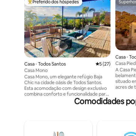
Preferido dos hóspedes
Superho
Entre os melhores preferidos dos hóspedes
Superho
Casa ⋅ To
Casa Piedr
Casa ⋅ Todos Santos
5 de uma avaliação 
5 (27)
A Casa Pi
Casa Mono
belament
Casa Mono, um elegante refúgio Baja
situado e
Chic na cidade oásis de Todos Santos.
acres de t
Esta acomodação com design exclusivo
caminhada
combina conforto e funcionalidade para
deslumbra
Comodidades popu
oferecer a você uma estadia autêntica.
de cozinha
Desfrute de áreas espaçosas, vistas
com acess
amplas para o mar e floresta de
quarto pr
palmeiras, pôr do sol espetacular! Se
para dois
você está aqui para trabalhar
palapa no
remotamente, explorar, surfar ou
mar e uma
apenas relaxar à beira da piscina, a Casa