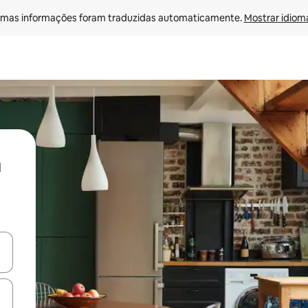
mas informações foram traduzidas automaticamente. 
Mostrar idioma
ore-os usando as seta para cima e para baixo do teclado ou tocando e