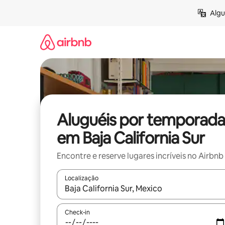
Pular
Algu
para
o
conteúdo
Aluguéis por temporada
em Baja California Sur
Encontre e reserve lugares incríveis no Airbnb
Localização
Quando os resultados estiverem disponíveis, expl
Check-in