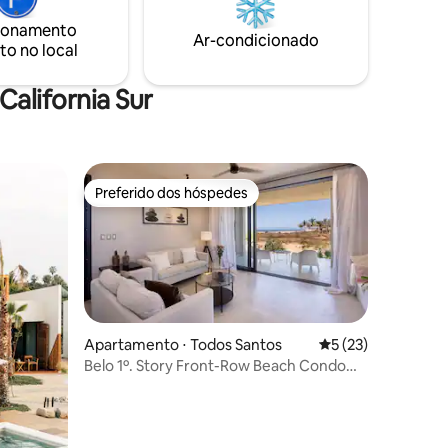
iamos
para
ionamento
Ar-condicionado
ão!
to no local
alifornia Sur
Preferido dos hóspedes
os hóspedes
Preferido dos hóspedes
Apartamento ⋅ Todos Santos
5 de uma avaliação
5 (23)
Belo 1º. Story Front-Row Beach Condo
Localizado
ções