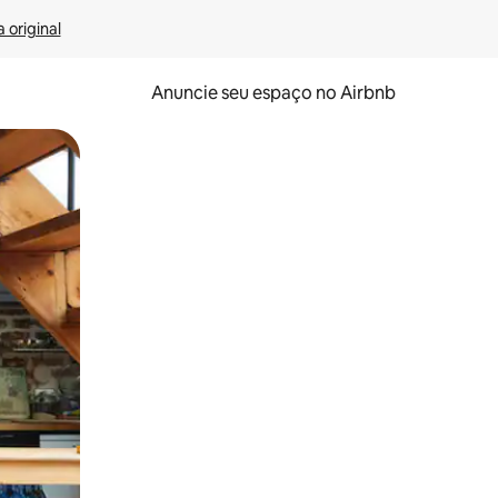
 original
Anuncie seu espaço no Airbnb
 deslizando o dedo na tela.