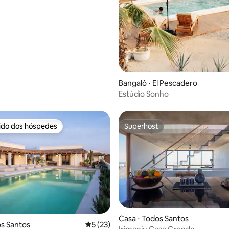
Bangalô ⋅ El Pescadero
Estúdio Sonho
rido dos hóspedes
Superhost
 melhores preferidos dos hóspedes
Superhost
Casa ⋅ Todos Santos
os Santos
5 de uma avaliação média de 5, 23 avalia
5 (23)