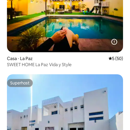
Casa ⋅ La Paz
5 de uma a
5 (50)
SWEET HOME La Paz Vida y Style
Superhost
Superhost