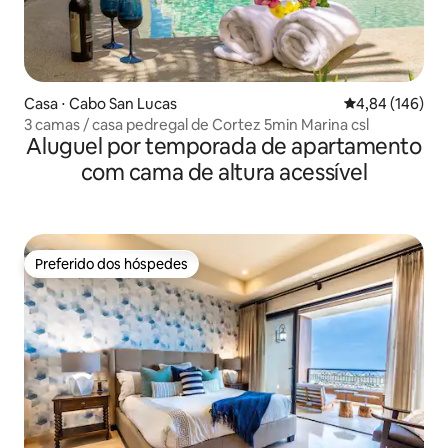
Casa ⋅ Cabo San Lucas
4,84 de uma av
4,84 (146)
3 camas / casa pedregal de Cortez 5min Marina csl
Aluguel por temporada de apartamento
com cama de altura acessível
Preferido dos hóspedes
Preferido dos hóspedes