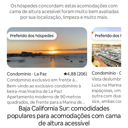
Os hóspedes concordam: estas acomodações com
cama de altura acessível foram muito bem avaliadas
por sua localização, limpeza e muito mais.
Preferido dos hóspedes
Preferido dos hó
Preferido dos hóspedes
Preferido dos hó
Condomínio ⋅ Cab
Condomínio ⋅ La Paz
4,88 de uma avaliação média de 5
4,88 (206)
as
Vista deslumbrant
Condomínio exclusivo em frente à
melhor localizaçã
Luxo na Marina, 2 
Marina/praia La Paz
Bem-vindo ao exclusivo condomínio à
espaçosas, uma co
beira-mar/marina de La Paz!
outra com duas ca
Apartamento moderno de 90 metros
size, ambas com ba
quadrados, de frente para a Marina de
Localização única
Baja California Sur: comodidades
Cortez, com vistas deslumbrantes da
da cidade, na Mari
marina e do Malecón, a apenas 8
populares para acomodações com cama
deslumbrantes do
minutos a pé do centro da cidade.
de altura acessível
curta caminhada a
Cozinha totalmente equipada, Wi-Fi de