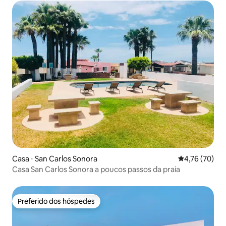
Casa ⋅ San Carlos Sonora
4,76 de uma a
4,76 (70)
Casa San Carlos Sonora a poucos passos da praia
Preferido dos hóspedes
Preferido dos hóspedes