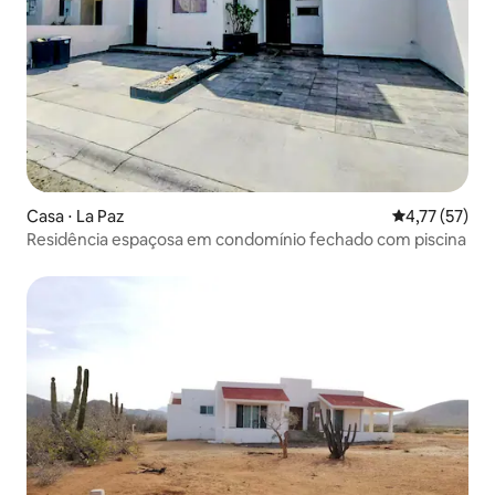
Casa ⋅ La Paz
4,77 de uma a
4,77 (57)
Residência espaçosa em condomínio fechado com piscina