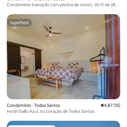
Condomínio tranquilo com piscina de resort, Wi-Fi de alta
velocidade e
Superhost
Superhost
Condomínio ⋅ Todos Santos
4,87 de uma a
4,87 (15)
Hotel Gallo Azul, no coração de Todos Santos