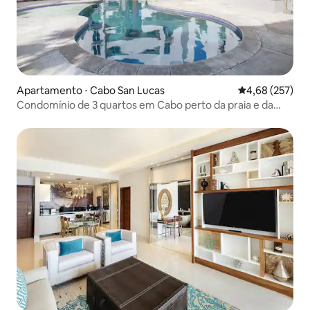
Apartamento ⋅ Cabo San Lucas
4,68 de uma av
4,68 (257)
Condomínio de 3 quartos em Cabo perto da praia e da
Zona Dourada.