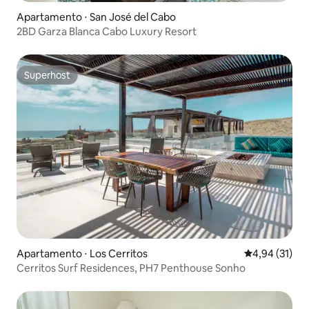
Apartamento ⋅ San José del Cabo
2BD Garza Blanca Cabo Luxury Resort
Superhost
Superhost
Apartamento ⋅ Los Cerritos
4,94 de uma a
4,94 (31)
Cerritos Surf Residences, PH7 Penthouse Sonho