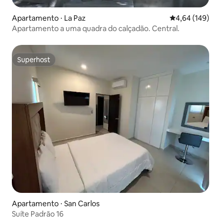
Apartamento ⋅ La Paz
4,64 de uma av
4,64 (149)
Apartamento a uma quadra do calçadão. Central.
Superhost
Superhost
Apartamento ⋅ San Carlos
Suíte Padrão 16