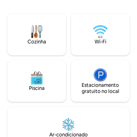
Medano, bares, boa
alta velocidade (62 Mbps), ar
restaurantes. Observe o mundo passar
condicionado silencioso. Piscina de água
na Marina Walk ab
salgada (das 8h às 21h), jacuzzi, 3 áreas
horas (muito segura). Observaç
de churrasco (reserva antecipada
dos quartos do co
necessária), academia, sala de ioga, área
um pouco barulhen
de massagem (reserva obrigatória,
devido ao famoso
custo extra) e segurança 24 horas por
segundo quarto é 
Cozinha
Wi-Fi
dia, 7 dias por semana. Ideal para casais,
famílias ou trabalhadores remotos.
Estacionamento
Piscina
gratuito no local
Ar-condicionado