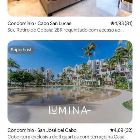
Condomínio ⋅ Cabo San Lucas
4,93 de uma a
4,93 (81)
Seu Retiro de Copala: 2BR requintado com acesso ao
resort
Superhost
Superhost
Condomínio ⋅ San José del Cabo
4,69 de uma a
4,69 (32)
Cobertura exclusiva de 3 quartos com terraço na Casa