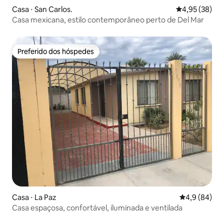
Casa ⋅ San Carlos.
4,95 de uma a
4,95 (38)
Casa mexicana, estilo contemporâneo perto de Del Mar
Preferido dos hóspedes
Preferido dos hóspedes
Casa ⋅ La Paz
4,9 de uma a
4,9 (84)
Casa espaçosa, confortável, iluminada e ventilada