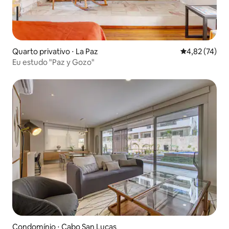
Quarto privativo ⋅ La Paz
4,82 de uma a
4,82 (74)
Eu estudo "Paz y Gozo"
Condomínio ⋅ Cabo San Lucas