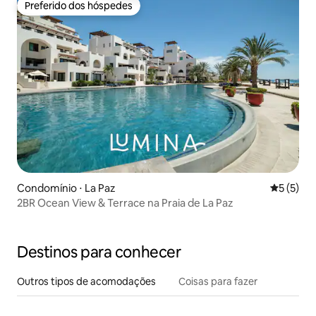
Preferido dos hóspedes
Preferido dos hóspedes
Condomínio ⋅ La Paz
5 de uma 
5 (5)
2BR Ocean View & Terrace na Praia de La Paz
Destinos para conhecer
Outros tipos de acomodações
Coisas para fazer