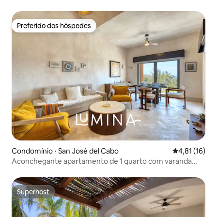
Nima
Preferido dos hóspedes
Preferido dos hóspedes
Condomínio ⋅ San José del Cabo
4,81 de uma a
4,81 (16)
Aconchegante apartamento de 1 quarto com varanda
privativa na Casa Nima
Superhost
Superhost