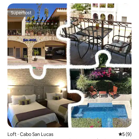
Superhost
Superhost
Loft ⋅ Cabo San Lucas
5 de uma 
5 (9)