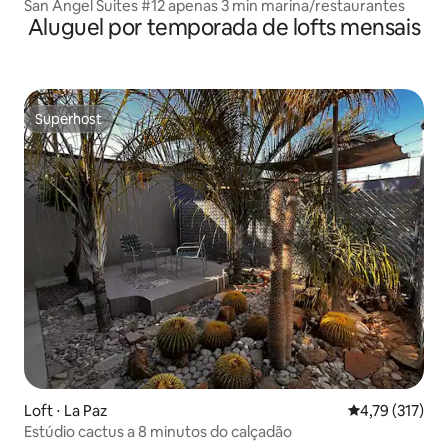
San Angel Suites #12 apenas 3 min marina/restaurantes
Aluguel por temporada de lofts mensais
Superhost
Superhost
Loft ⋅ La Paz
4,79 de uma av
4,79 (317)
Estúdio cactus a 8 minutos do calçadão