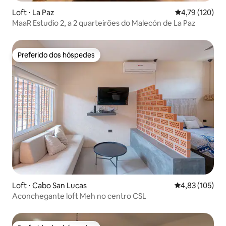
Loft ⋅ La Paz
4,79 de uma av
4,79 (120)
MaaR Estudio 2, a 2 quarteirões do Malecón de La Paz
Preferido dos hóspedes
Preferido dos hóspedes
Loft ⋅ Cabo San Lucas
4,83 de uma av
4,83 (105)
Aconchegante loft Meh no centro CSL