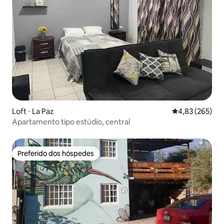
Loft ⋅ La Paz
4,83 de uma av
4,83 (265)
Apartamento tipo estúdio, central
Preferido dos hóspedes
Preferido dos hóspedes