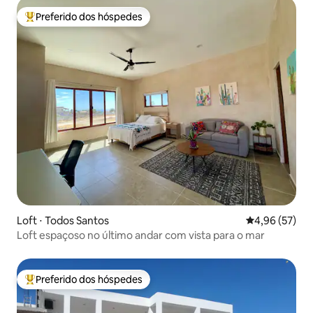
Preferido dos hóspedes
Entre os melhores preferidos dos hóspedes
Loft ⋅ Todos Santos
4,96 de uma a
4,96 (57)
Loft espaçoso no último andar com vista para o mar
Preferido dos hóspedes
Entre os melhores preferidos dos hóspedes