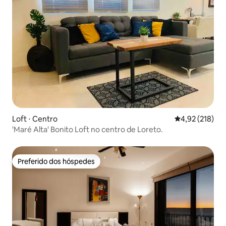
Loft ⋅ Centro
4,92 de uma av
4,92 (218)
'Maré Alta' Bonito Loft no centro de Loreto.
Preferido dos hóspedes
Preferido dos hóspedes