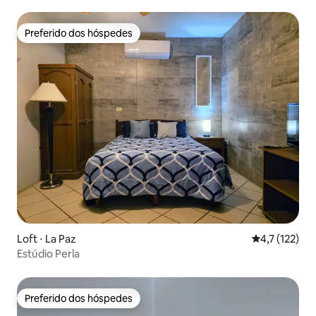
Preferido dos hóspedes
Preferido dos hóspedes
Loft ⋅ La Paz
4,7 de uma av
4,7 (122)
Estúdio Perla
Preferido dos hóspedes
Preferido dos hóspedes