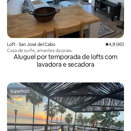
Loft ⋅ San José del Cabo
4,9 de uma a
4,9 (40)
Casa de surfe, amantes da praia.
Aluguel por temporada de lofts com
lavadora e secadora
Superhost
Superhost