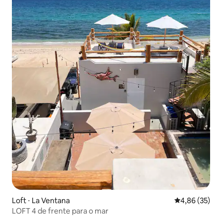
Loft ⋅ La Ventana
4,86 de uma a
4,86 (35)
LOFT 4 de frente para o mar