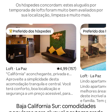
Os hóspedes concordam: estes aluguéis por
temporada de lofts foram muito bem avaliados por
sua localização, limpeza e muito mais.
Preferido dos hóspedes
Preferido dos hó
Entre os melhores preferidos dos hóspedes
Preferido dos hó
Loft ⋅ La Paz
4,99 de uma avaliação média de 
4,99 (157)
"Califórnia" aconchegante, privada e
Loft ⋅ La Paz
tranquila.
Aproveite a simplicidade desta
Lindo apartamen
acomodação tranquila e central. Você
piscina/estacion
Lindo apartament
terá conforto, boa localização e
melhores áreas de
segurança a um preço acessível, para
deste incrível ap
que possa desfrutar plenamente de
e família. Tem grandes espaços
uma estadia de 5 estrelas em nossa bela
Baja California Sur: comodidades
decorados para vo
cidade de La Paz. Perto de shoppings,
mágicos, além de 