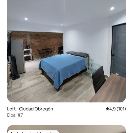
Loft ⋅ Ciudad Obregón
4,9 de uma av
4,9 (101)
Dpa! #7