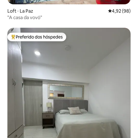
Loft ⋅ La Paz
4,92 de uma a
4,92 (98)
"A casa da vovó"
Preferido dos hóspedes
Entre os melhores preferidos dos hóspedes