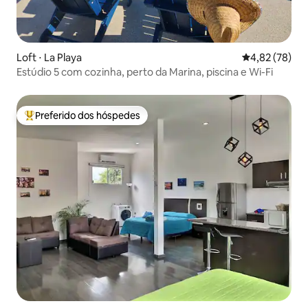
Loft ⋅ La Playa
4,82 de uma a
4,82 (78)
Estúdio 5 com cozinha, perto da Marina, piscina e Wi-Fi
Preferido dos hóspedes
Entre os melhores preferidos dos hóspedes