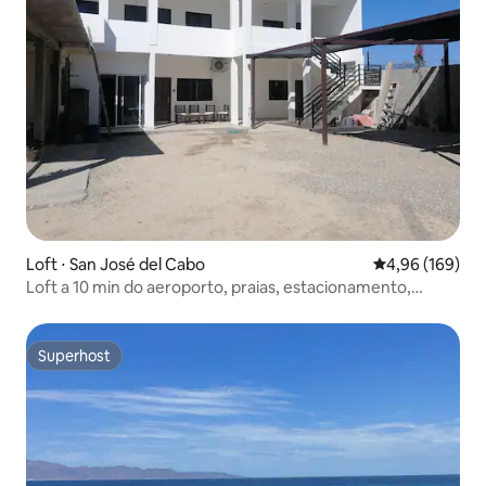
Loft ⋅ San José del Cabo
4,96 de uma av
4,96 (169)
Loft a 10 min do aeroporto, praias, estacionamento,
cozinha
Superhost
Superhost