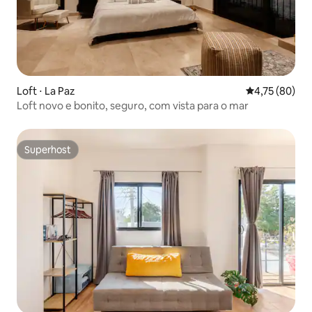
Loft ⋅ La Paz
4,75 de uma a
4,75 (80)
Loft novo e bonito, seguro, com vista para o mar
Superhost
Superhost