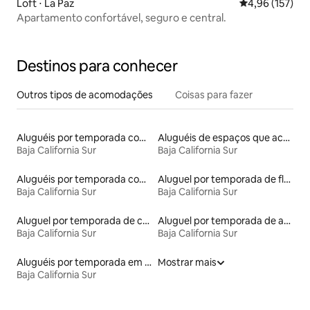
Loft ⋅ La Paz
4,96 de uma av
4,96 (157)
Apartamento confortável, seguro e central.
Destinos para conhecer
Outros tipos de acomodações
Coisas para fazer
Aluguéis por temporada com banheiro para PCD
Aluguéis de espaços que aceitam animais de estimação
Baja California Sur
Baja California Sur
Aluguéis por temporada com acesso à praia
Aluguel por temporada de flats
Baja California Sur
Baja California Sur
Aluguel por temporada de casas de hóspedes
Aluguel por temporada de apart-hotéis
Baja California Sur
Baja California Sur
Aluguéis por temporada em resorts
Mostrar mais
Baja California Sur