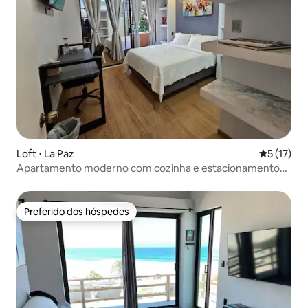
Loft ⋅ La Paz
5 de uma a
5 (17)
Apartamento moderno com cozinha e estacionamento
perto do Malecón
Preferido dos hóspedes
Preferido dos hóspedes