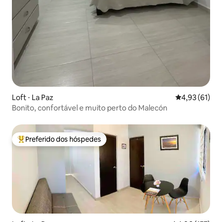
Loft ⋅ La Paz
4,93 de uma a
4,93 (61)
Bonito, confortável e muito perto do Malecón
Preferido dos hóspedes
Entre os melhores preferidos dos hóspedes