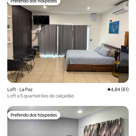
Preferido dos hóspedes
Preferido dos hóspedes
Loft ⋅ La Paz
4,84 de uma a
4,84 (61)
Loft a 5 quarteirões do calçadão
Preferido dos hóspedes
Preferido dos hóspedes