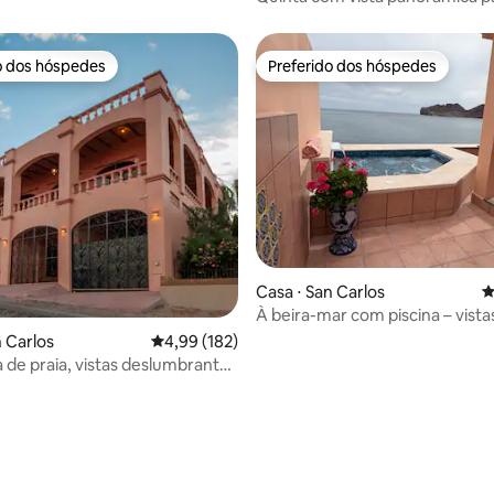
e campo de golfe
o dos hóspedes
Preferido dos hóspedes
o dos hóspedes
Preferido dos hóspedes
Casa ⋅ San Carlos
4
À beira-mar com piscina – vista
deslumbrantes e desobstruídas
n Carlos
4,99 de uma avaliação média de 5, 182 avalia
4,99 (182)
a de praia, vistas deslumbrantes
édia de 5, 107 avaliações