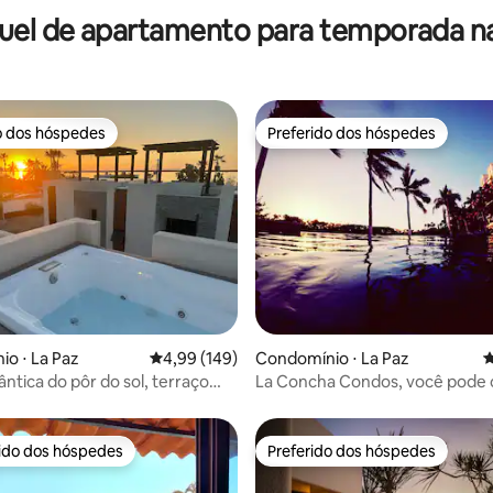
uel de apartamento para temporada na
o dos hóspedes
Preferido dos hóspedes
o dos hóspedes
Preferido dos hóspedes
édia de 5, 165 avaliações
o ⋅ La Paz
4,99 de uma avaliação média de 5, 149 avalia
4,99 (149)
Condomínio ⋅ La Paz
4
ntica do pôr do sol, terraço
La Concha Condos, você pode o
e banheira
ondas.
rido dos hóspedes
Preferido dos hóspedes
 melhores preferidos dos hóspedes
Preferido dos hóspedes