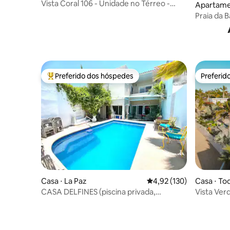
Vista Coral 106 - Unidade no Térreo -
Apartame
Vista para a Marina
cas
Praia da B
Preferido dos hóspedes
Preferid
Entre os melhores preferidos dos hóspedes
Preferid
Casa ⋅ La Paz
4,92 de uma avaliação m
4,92 (130)
Casa ⋅ To
CASA DELFINES (piscina privada,
Vista Ver
desconto x mês)
piscina d