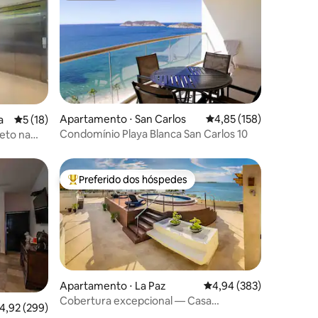
ções
Apartamento ⋅ San Carlos
4,85 de uma avaliação 
4,85 (158)
a
5 de uma avaliação média de 5, 18 avaliações
5 (18)
Condomínio Playa Blanca San Carlos 10
eto na
Preferido dos hóspedes
Entre os melhores preferidos dos hóspedes
Apartamento ⋅ La Paz
4,94 de uma avaliação m
4,94 (383)
Cobertura excepcional — Casa
,92 de uma avaliação média de 5, 299 avaliações
4,92 (299)
Cousteau