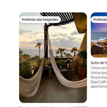
Preferido dos hóspedes
Preferid
Preferido dos hóspedes
Preferid
Suíte de 
dero BCS
Vistas pri
pôr do sol
Vistas ép
ficará im
Baja Calif
apartamen
totalment
no convés
sol sobre
dia de sur