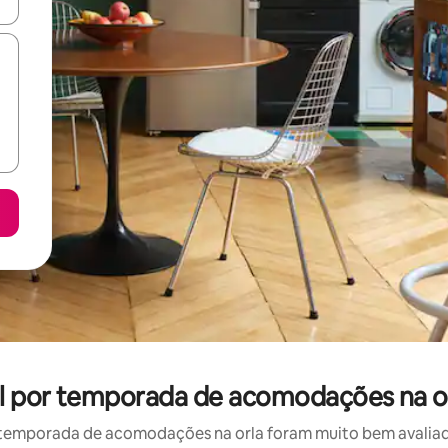
ore-os usando as seta para cima e para baixo do teclado ou tocando e
guel por temporada de acomodações na o
temporada de acomodações na orla foram muito bem avaliados