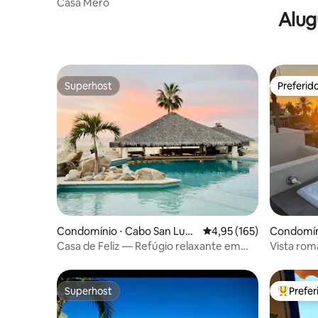
Casa Mero
Alug
Superhost
Preferid
Superhost
Preferid
Condomínio ⋅ Cabo San Luca
4,95 de uma avaliação m
4,95 (165)
Condomíni
s
Casa de Feliz — Refúgio relaxante em
Vista româ
Terrasol
privativo 
Superhost
Prefe
Superhost
Entre os