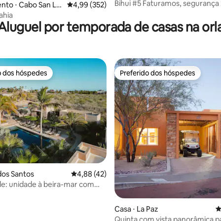
Bihui #5 Faturamos, segurança
nto ⋅ Cabo San Lu
4,99 de uma avaliação média de 5, 352 avalia
4,99 (352)
ahia
Aluguel por temporada de casas na orl
o dos hóspedes
Preferido dos hóspedes
o dos hóspedes
Preferido dos hóspedes
édia de 5, 130 avaliações
dos Santos
4,88 de uma avaliação média de 5, 42 avalia
4,88 (42)
de: unidade à beira-mar com
e mergulho privativa
Casa ⋅ La Paz
4
Quinta com vista panorâmica p