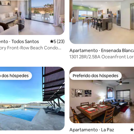
nto ⋅ Todos Santos
5 de uma avaliação média de 5, 23 avalia
5 (23)
Story Front-Row Beach Condo
édia de 5, 216 avaliações
Apartamento ⋅ Ensenada Blanc
o
1301 2BR/2.5BA Oceanfront Lor
Baía Danzante
o dos hóspedes
Preferido dos hóspedes
o dos hóspedes
Preferido dos hóspedes
média de 5, 21 avaliações
Apartamento ⋅ La Paz
4