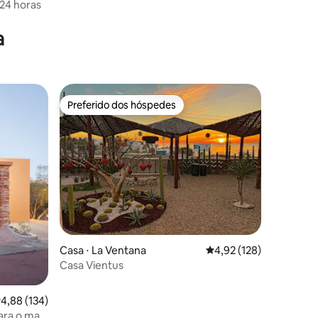
 24 horas
ções
a
Preferido dos hóspedes
Preferido dos hóspedes
ções
Casa ⋅ La Ventana
4,92 de uma avaliação 
4,92 (128)
Casa Vientus
,88 de uma avaliação média de 5, 134 avaliações
4,88 (134)
ara o mar