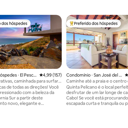
o dos hóspedes
Preferido dos hóspedes
o dos hóspedes
Entre os melhores preferidos d
hóspedes ⋅ El Pesca
4,99 de uma avaliação média de 5, 157 avalia
4,99 (157)
Condomínio ⋅ San José del C
4
abo
vativas, caminhada para surfar,
Caminhe até a praia e o centro
 e banheira!
cidade!!!! Condomínio fantástico
icas de todas as direções! Você
Quinta Pelicano é o local perfei
pressionado com a beleza da
desfrutar de um lar longe de c
ornia Sur a partir deste
Cabo! Se você está procurand
to novo, elegante e
escapada curta e tranquila ou 
e equipado. Desfrute de café
passar algumas semanas ou me
 enquanto observa o nascer do
paraíso de Los Cabos, este ap
 as montanhas. Depois do seu
de dois quartos é sua melhor o
fe e natação na praia de
Localizado em uma linda comu