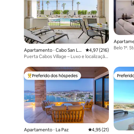
Apartame
Belo 1º. 
Apartamento ⋅ Cabo San Lu
4,97 de uma avaliação m
4,97 (216)
Localizad
cas
Puerta Cabos Village – Luxo e localização
privilegiada
Preferido dos hóspedes
Preferid
Entre os melhores preferidos dos hóspedes
Preferid
Apartamento ⋅ La Paz
4,95 de uma avaliação 
4,95 (21)