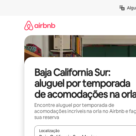
Pular
Algu
para
o
conteúdo
Baja California Sur:
aluguel por temporada
de acomodações na orl
Encontre aluguel por temporada de
acomodações incríveis na orla no Airbnb e fa
sua reserva
Localização