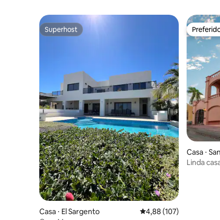
Superhost
Preferid
Superhost
Preferid
Casa ⋅ Sa
Linda cas
e incríveis
Casa ⋅ El Sargento
4,88 de uma avaliação m
4,88 (107)