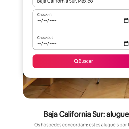
Quando os resultados estiverem disponíveis, expl
Check-in
Checkout
Buscar
Baja California Sur: alu
Os hóspedes concordam: estes aluguéis por 