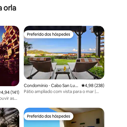
 orla
Preferido dos hóspedes
Preferido dos hóspedes
Condomínio ⋅ Cabo San Luc
4,98 de uma avaliação m
4,98 (238)
as
Pátio ampliado com vista para o mar |
ções
,94 de uma avaliação média de 5, 141 avaliações
4,94 (141)
Piscina Splash + carrinho de golfe
uvir as
Preferido dos hóspedes
Preferido dos hóspedes