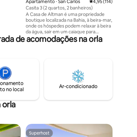
Apartamento ⋅ San Carlos
4,95 de uma avaliação 
4,95 (114)
m duas
Casita 3 (2 quartos, 2 banheiros)
 tudo, a
A Casa de Altman é uma propriedade
de San
boutique localizada na Bahia, à beira-mar,
is e do
onde os hóspedes podem relaxar à beira
área e
da água, sair em um caiaque para
 vista
orada de acomodações na orla
explorar as margens, nadar na piscina,
andar de caiaque ou simplesmente
assistir ao pôr do sol de uma das muitas
palapas. "Casita 3" oferece um espaço
imaculado de dois quartos no andar
inferior com uma cozinha compacta, sala
de estar com um sofá-cama, um
segundo quarto com uma cama queen
ionamento
size e um banheiro, com um quarto
Ar-condicionado
to no local
principal com uma cama king size e
banheiro privativo.
 orla
Superhost
os hóspedes
Superhost