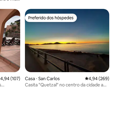
Preferido dos hóspedes
Preferido dos hóspedes
,94 de uma avaliação média de 5, 107 avaliações
4,94 (107)
Casa ⋅ San Carlos
4,94 de uma avaliação m
4,94 (269)
s
Casita "Quetzal" no centro da cidade a
!
poucos passos da praia
ções