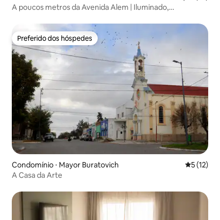
A poucos metros da Avenida Alem | Iluminado,
confortável e bem equipado.
Preferido dos hóspedes
Preferido dos hóspedes
Condomínio ⋅ Mayor Buratovich
5 de uma a
5 (12)
A Casa da Arte