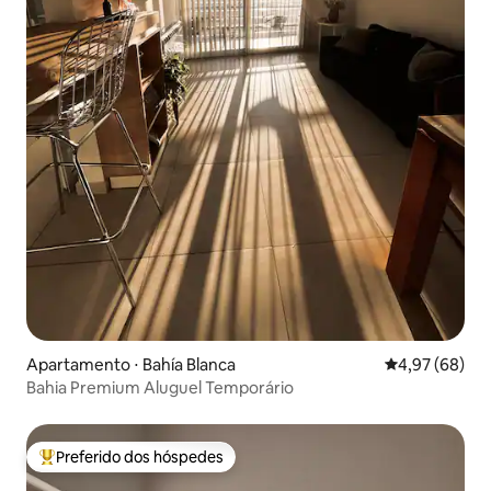
Apartamento ⋅ Bahía Blanca
4,97 de uma a
4,97 (68)
Bahia Premium Aluguel Temporário
Preferido dos hóspedes
Entre os melhores preferidos dos hóspedes