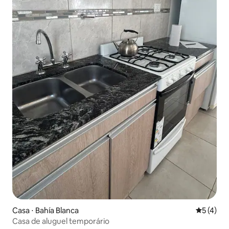
Casa ⋅ Bahía Blanca
5 de uma 
5 (4)
Casa de aluguel temporário