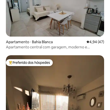
Apartamento ⋅ Bahía Blanca
4,94 de uma a
4,94 (47)
Apartamento central com garagem, moderno e
confortável.
Preferido dos hóspedes
Entre os melhores preferidos dos hóspedes