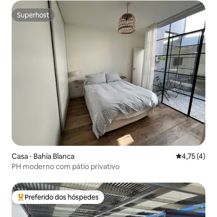
Superhost
Superhost
Casa ⋅ Bahía Blanca
4,75 de uma 
4,75 (4)
PH moderno com pátio privativo
Preferido dos hóspedes
Entre os melhores preferidos dos hóspedes