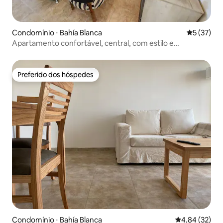
Condomínio ⋅ Bahía Blanca
5 de uma a
5 (37)
Apartamento confortável, central, com estilo e
personalidade
Preferido dos hóspedes
Preferido dos hóspedes
Condomínio ⋅ Bahía Blanca
4,84 de uma a
4,84 (32)