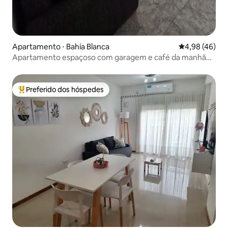
Apartamento ⋅ Bahía Blanca
4,98 de uma a
4,98 (46)
Apartamento espaçoso com garagem e café da manhã
no centro
Preferido dos hóspedes
Entre os melhores preferidos dos hóspedes