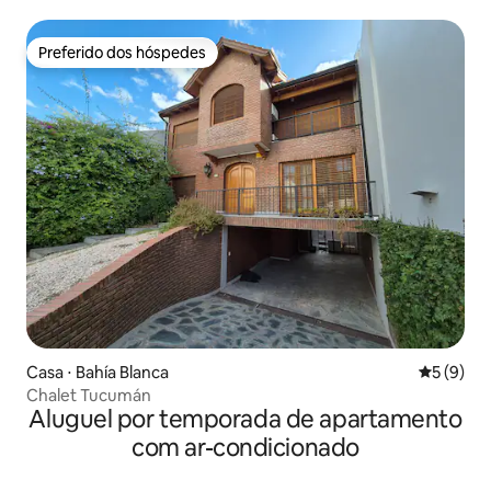
Preferido dos hóspedes
Preferido dos hóspedes
Casa ⋅ Bahía Blanca
5 de uma 
5 (9)
Chalet Tucumán
Aluguel por temporada de apartamento
com ar-condicionado