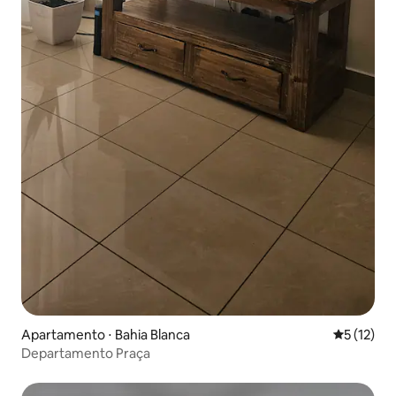
Apartamento ⋅ Bahia Blanca
5 de uma a
5 (12)
Departamento Praça