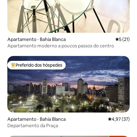
Apartamento ⋅ Bahía Blanca
5 de uma a
5 (21)
Apartamento moderno a poucos passos do centro
Preferido dos hóspedes
Entre os melhores preferidos dos hóspedes
Apartamento ⋅ Bahía Blanca
4,97 de uma a
4,97 (37)
Departamento da Praça