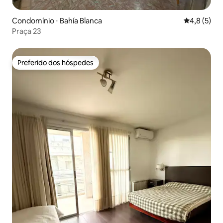
Condomínio ⋅ Bahía Blanca
4,8 de uma 
4,8 (5)
Praça 23
Preferido dos hóspedes
Preferido dos hóspedes