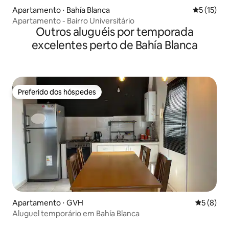
Apartamento ⋅ Bahía Blanca
5 de uma a
5 (15)
Apartamento - Bairro Universitário
Outros aluguéis por temporada
excelentes perto de Bahía Blanca
Preferido dos hóspedes
Preferido dos hóspedes
Apartamento ⋅ GVH
5 de uma 
5 (8)
Aluguel temporário em Bahía Blanca