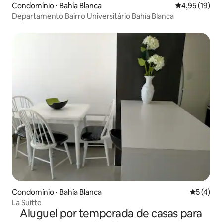
Condomínio ⋅ Bahía Blanca
4,95 de uma a
4,95 (19)
Departamento Bairro Universitário Bahía Blanca
Condomínio ⋅ Bahía Blanca
5 de uma 
5 (4)
La Suitte
Aluguel por temporada de casas para