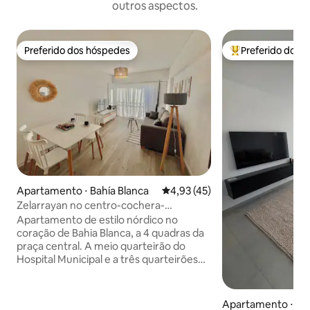
outros aspectos.
Preferido dos hóspedes
Preferido dos 
Preferido dos hóspedes
Entre os melhore
Apartamento ⋅ Bahía Blanca
4,93 de uma avaliação média de
4,93 (45)
Zelarrayan no centro-cochera-
amenities
Apartamento de estilo nórdico no
coração de Bahia Blanca, a 4 quadras da
praça central. A meio quarteirão do
Hospital Municipal e a três quarteirões
do Hospital HAM. Uma localização
estratégica, também perto da
Universidad del Sur e da UTN. Ideal para
Apartamento ⋅ A