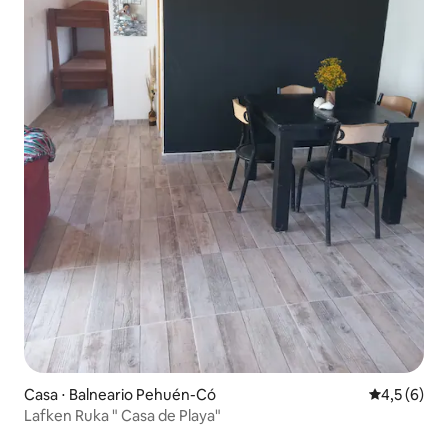
Casa ⋅ Balneario Pehuén-Có
4,5 de uma 
4,5 (6)
Lafken Ruka " Casa de Playa"