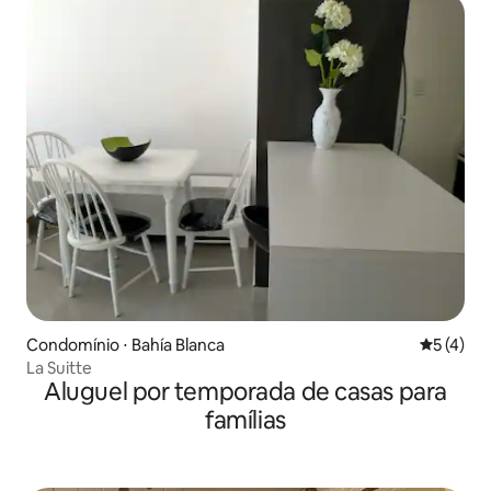
Condomínio ⋅ Bahía Blanca
5 de uma 
5 (4)
La Suitte
Aluguel por temporada de casas para
famílias