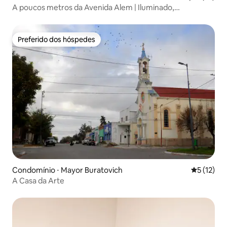
A poucos metros da Avenida Alem | Iluminado,
confortável e bem equipado.
Preferido dos hóspedes
Preferido dos hóspedes
Condomínio ⋅ Mayor Buratovich
5 de uma a
5 (12)
A Casa da Arte