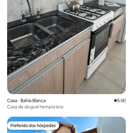
Casa ⋅ Bahía Blanca
5 de uma 
5 (4)
Casa de aluguel temporário
Preferido dos hóspedes
Preferido dos hóspedes