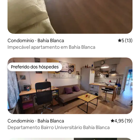
Condomínio ⋅ Bahía Blanca
5 de uma a
5 (13)
Impecável apartamento em Bahía Blanca
Preferido dos hóspedes
Preferido dos hóspedes
Condomínio ⋅ Bahía Blanca
4,95 de uma a
4,95 (19)
Departamento Bairro Universitário Bahía Blanca