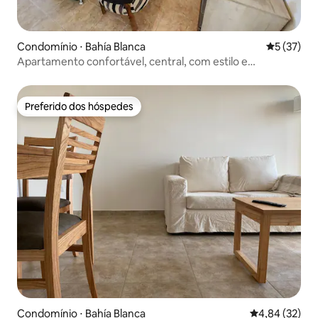
Condomínio ⋅ Bahía Blanca
5 de uma a
5 (37)
Apartamento confortável, central, com estilo e
personalidade
Preferido dos hóspedes
Preferido dos hóspedes
Condomínio ⋅ Bahía Blanca
4,84 de uma a
4,84 (32)