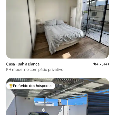
Casa ⋅ Bahía Blanca
4,75 de uma 
4,75 (4)
PH moderno com pátio privativo
Preferido dos hóspedes
Entre os melhores preferidos dos hóspedes