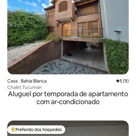
Casa ⋅ Bahía Blanca
5 de uma 
5 (9)
Chalet Tucumán
Aluguel por temporada de apartamento
com ar-condicionado
Preferido dos hóspedes
Entre os melhores preferidos dos hóspedes