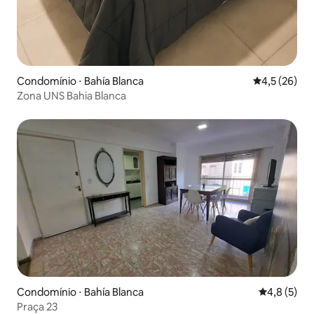
Condomínio ⋅ Bahía Blanca
4,5 de uma a
4,5 (26)
Zona UNS Bahia Blanca
Condomínio ⋅ Bahía Blanca
4,8 de uma 
4,8 (5)
Praça 23