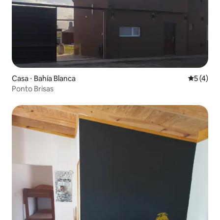
Casa ⋅ Bahía Blanca
5 de uma 
5 (4)
Ponto Brisas