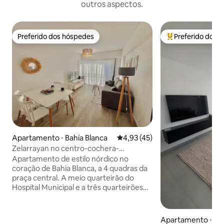
outros aspectos.
Preferido dos hóspedes
Preferido dos 
Preferido dos hóspedes
Entre os melhore
Apartamento ⋅ Bahía Blanca
4,93 de uma avaliação média de
4,93 (45)
Zelarrayan no centro-cochera-
amenities
Apartamento de estilo nórdico no
coração de Bahia Blanca, a 4 quadras da
praça central. A meio quarteirão do
Hospital Municipal e a três quarteirões
do Hospital HAM. Uma localização
estratégica, também perto da
Universidad del Sur e da UTN. Ideal para
Apartamento ⋅ A