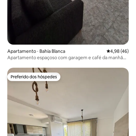
Apartamento ⋅ Bahía Blanca
4,98 de uma a
4,98 (46)
Apartamento espaçoso com garagem e café da manhã
no centro
Preferido dos hóspedes
Preferido dos hóspedes