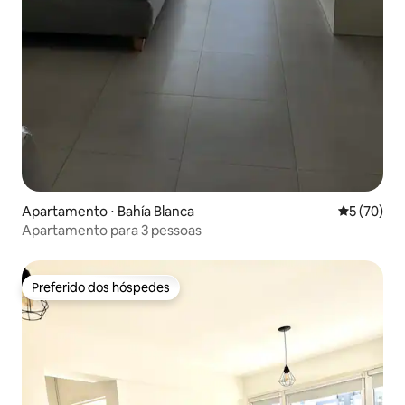
Apartamento ⋅ Bahía Blanca
5 de uma a
5 (70)
Apartamento para 3 pessoas
Preferido dos hóspedes
Preferido dos hóspedes