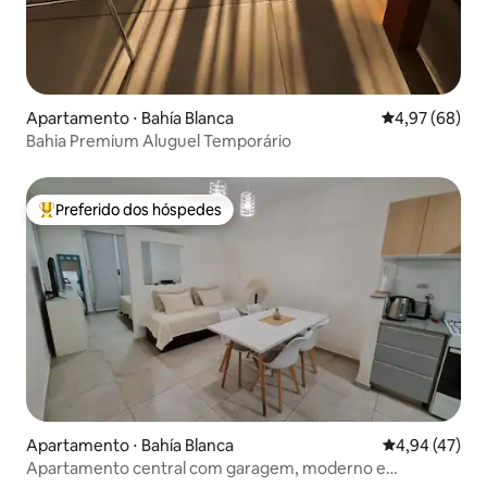
Apartamento ⋅ Bahía Blanca
4,97 de uma a
4,97 (68)
Bahia Premium Aluguel Temporário
Preferido dos hóspedes
Entre os melhores preferidos dos hóspedes
Apartamento ⋅ Bahía Blanca
4,94 de uma a
4,94 (47)
Apartamento central com garagem, moderno e