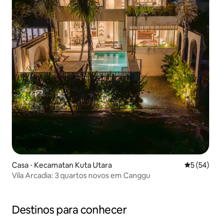
Casa ⋅ Kecamatan Kuta Utara
5 de uma a
5 (54)
Vila Arcadia: 3 quartos novos em Canggu
Destinos para conhecer