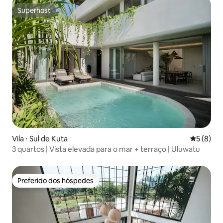
Superhost
Superhost
Vila ⋅ Sul de Kuta
5 de uma 
5 (8)
3 quartos | Vista elevada para o mar + terraço | Uluwatu
Preferido dos hóspedes
Preferido dos hóspedes