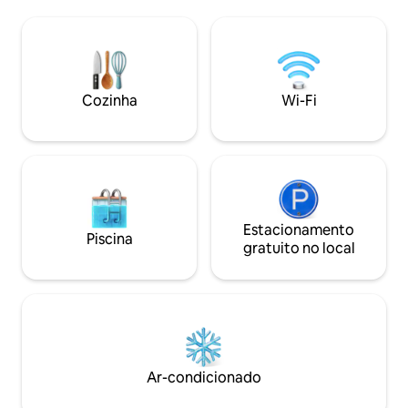
condicionado. 2x quartos king de luxo
aberto, o banheiro
com banheiros privativos + sofá. Nossa
fluxo entre o inter
equipe fantástica faz massagens em
um refúgio intimis
casa e almoços ou jantares especiais são
lua de mel ou um 
facilmente organizados! 3 TVs, incluindo
curta distância a 
a Sony de 75". Fácil acesso aos clubes
praias e arrozais
Cozinha
Wi-Fi
Berawa e Echo Beach Finns, Atlas, The
santuário tranquil
Lawn etc
conectar.
Estacionamento
Piscina
gratuito no local
Ar-condicionado