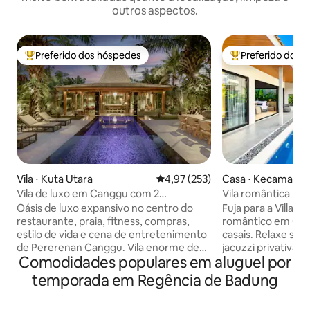
outros aspectos.
Preferido dos hóspedes
Preferido dos 
Entre os melhores preferidos dos hóspedes
Entre os melhore
Vila ⋅ Kuta Utara
4,97 de uma avaliação média de 
4,97 (253)
Casa ⋅ Kecamatan
Vila de luxo em Canggu com 2
Vila romântica | J
caminhadas na praia e entretenimento
Oásis de luxo expansivo no centro do
Fuja para a Villa Ke
restaurante, praia, fitness, compras,
romântico em Can
estilo de vida e cena de entretenimento
casais. Relaxe sob 
de Pererenan Canggu. Vila enorme de
jacuzzi privativa 
Comodidades populares em aluguel por
900 m ² com boa piscina. Caminhada
interiores elegan
fácil até as ruas principais. Café da
texturas naturais
temporada em Regência de Badung
manhã e limpeza 5 dias/semana. Enorme
quartos, 2 banhei
sala de estar separada com ar
pessoas. A sala de