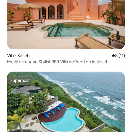
Vila ⋅ Seseh
5 de uma a
5 (11)
Mediterranean Stylist 3BR Villa w/Rooftop in Seseh
Superhost
Superhost