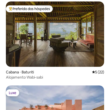
Preferido dos hóspedes
Entre os melhores preferidos dos hóspedes
Cabana ⋅ Baturiti
5 de uma a
5 (22)
Alojamento Wabi-sabi
Luxe
Luxe