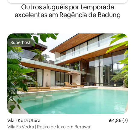
Outros aluguéis por temporada
excelentes em Regência de Badung
Superhost
Superhost
Vila ⋅ Kuta Utara
4,86 de uma 
4,86 (7)
Villa Es Vedra | Retiro de luxo em Berawa