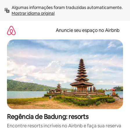
Pular
Algumas informações foram traduzidas automaticamente. 
para
Mostrar idioma original
o
conteúdo
Anuncie seu espaço no Airbnb
Regência de Badung: resorts
Encontre resorts incríveis no Airbnb e faça sua reserva