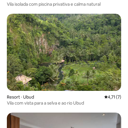
Vila isolada com piscina privativa e calma natural
Resort ⋅ Ubud
4,71 de uma 
4,71 (7)
Vila com vista para a selva e ao rio Ubud