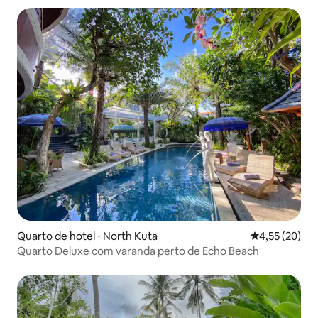
Quarto de hotel ⋅ North Kuta
4,55 de uma a
4,55 (20)
Quarto Deluxe com varanda perto de Echo Beach