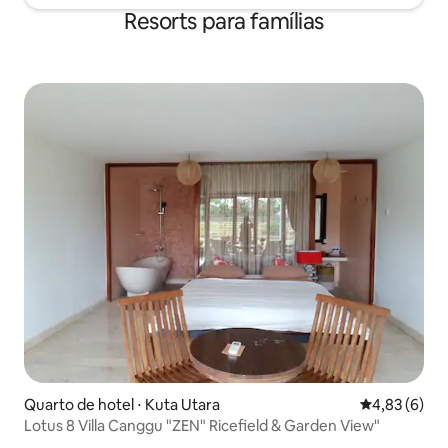
Resorts para famílias
Quarto de hotel ⋅ Kuta Utara
4,83 de uma 
4,83 (6)
Lotus 8 Villa Canggu "ZEN" Ricefield & Garden View"