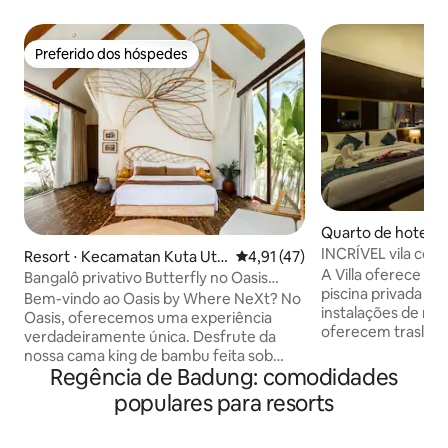
Preferido dos hóspedes
Preferido dos hóspedes
Quarto de hotel ⋅ 
INCRÍVEL vila com p
Resort ⋅ Kecamatan Kuta Uta
4,91 de uma avaliação média de
4,91 (47)
BB em Seminyak B
A Villa oferece ace
ra
Bangalô privativo Butterfly no Oasis
piscina privada e s
Retreat Center
Bem-vindo ao Oasis by Where NeXt? No
instalações de ma
Oasis, oferecemos uma experiência
oferecem traslado
verdadeiramente única. Desfrute da
aeroporto de ida e
nossa cama king de bambu feita sob
aeroporto podem 
Regência de Badung: comodidades
medida em seu bangalô privado com
mínimo de Situado
banheiro privativo. Relaxe na rede e leia
populares para resorts
da praça Seminyak 
um livro no seu deck privado à beira da
Carrefour. Fica a 
piscina. O quarto inclui uma mesa de
Seminyak Beach e