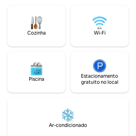
trabalho, banheira, chuveiro de
Restaurant. O Aeroporto Internacional
cachoeira, deck à beira da piscina, rede
fica a aprox. 20 d
relaxante, Wi-Fi forte, secador de
Elegante e modern
cabelo, ventilador e ar-condicionado
terraço. Cozinha 
frio. Aproveite todas as nossas
área de refeições 
comodidades: academia, banho de gelo,
Cozinha
Wi-Fi
piscina privada.
sauna, piscina, ioga Shala, área de jogos e
muito mais. O Oasis é APENAS PARA
ADULTOS!
Estacionamento
Piscina
gratuito no local
Ar-condicionado