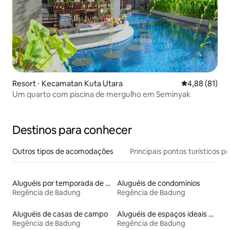
Resort ⋅ Kecamatan Kuta Utara
4,88 de uma a
4,88 (81)
Um quarto com piscina de mergulho em Seminyak
Destinos para conhecer
Outros tipos de acomodações
Principais pontos turísticos po
Aluguéis por temporada de acomodações de luxo
Aluguéis de condomínios
Regência de Badung
Regência de Badung
Aluguéis de casas de campo
Aluguéis de espaços ideais para famílias
Regência de Badung
Regência de Badung