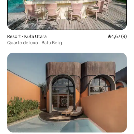
Resort ⋅ Kuta Utara
4,67 de uma 
4,67 (9)
Quarto de luxo - Batu Belig