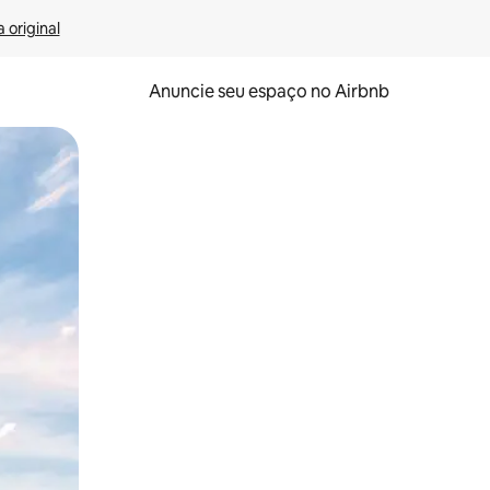
 original
Anuncie seu espaço no Airbnb
 deslizando o dedo na tela.