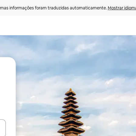
mas informações foram traduzidas automaticamente. 
Mostrar idioma
ore-os usando as seta para cima e para baixo do teclado ou tocando e