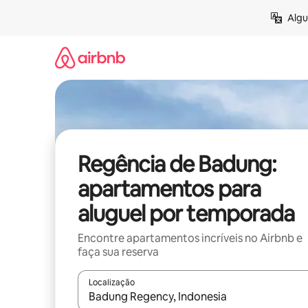
Pular
Algu
para
o
conteúdo
Regência de Badung:
apartamentos para
aluguel por temporada
Encontre apartamentos incríveis no Airbnb e
faça sua reserva
Localização
Quando os resultados estiverem disponíveis, expl