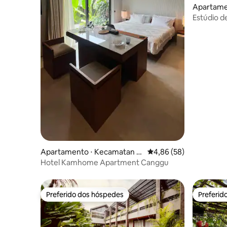
Apartame
uta Selat
Estúdio d
sol
Apartamento ⋅ Kecamatan K
4,86 de uma avaliação 
4,86 (58)
uta Utara
Hotel Kamhome Apartment Canggu
Preferido dos hóspedes
Preferid
Preferido dos hóspedes
Preferid