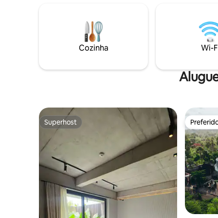
estacionamento gratuito - Comodidades
pavilhão a
para famílias, incluindo berço e cadeira
A 15 minu
alta mediante solicitação Esta
em 5 minu
propriedade faz parte do complexo de
ventilado
vilas Baobab, com várias unidades no
Criado e 
Cozinha
Wi-F
mesmo local e adequadas para grupos
Magnolia.
maiores. Hospede-se em Bali do jeito
necessári
certo — de forma TROPICAL.
Alugue
Superhost
Preferid
Superhost
Preferid