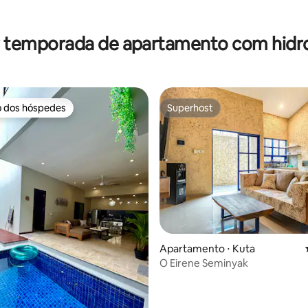
r temporada de apartamento com hi
o dos hóspedes
Superhost
o dos hóspedes
Superhost
média de 5, 33 avaliações
Apartamento ⋅ Kuta
O Eirene Seminyak