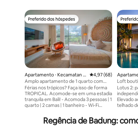
Preferido dos hóspedes
Preferid
Preferido dos hóspedes
Preferid
Apartamento ⋅ Kecamatan K
4,97 de uma avaliação 
4,97 (68)
Apartame
uta Utara
Amplo apartamento de 1 quarto com
Loft bout
cozinha
palha · Pi
Férias nos trópicos? Faça isso de forma
Lotus 2: p
TROPICAL. Acomode-se em uma estadia
independe
tranquila em Bali! - Acomoda 3 pessoas | 1
Elevado a
quarto | 2 camas | 1 banheiro - Wi-Fi
telhado d
rápido e espaço de trabalho dedicado -
tranquila
Área de estar coberta com ar-
— piscina
Regência de Badung: como
condicionado e TV - Mesa de jantar e
do outro 
limpeza diária - Aceita animais de
estúdios
estimação, com check-in autônomo e
única. Piscina de pedra compartilhada e