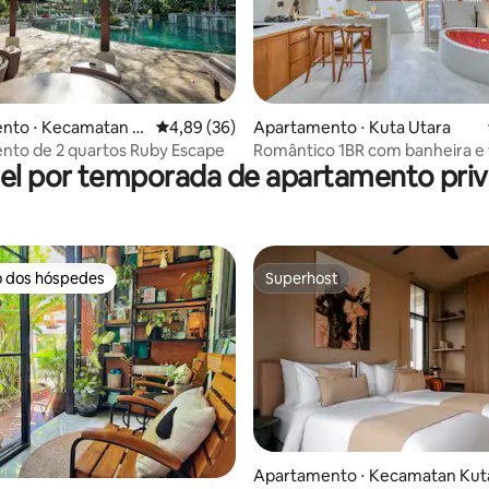
 média de 5, 8 avaliações
nto ⋅ Kecamatan K
4,89 de uma avaliação média de 5, 36 avalia
4,89 (36)
Apartamento ⋅ Kuta Utara
an
nto de 2 quartos Ruby Escape
Romântico 1BR com banheira e
el por temporada de apartamento priv
com vista para a cidade - Bera
o dos hóspedes
Superhost
o dos hóspedes
Superhost
média de 5, 29 avaliações
Apartamento ⋅ Kecamatan Kut