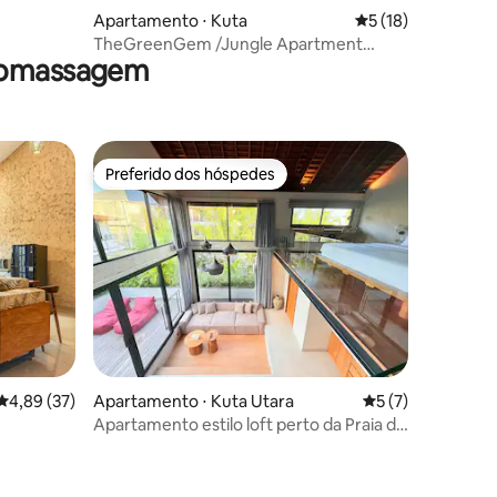
Apartamento ⋅ Kuta
5 de uma avaliação
5 (18)
TheGreenGem /Jungle Apartment
dromassagem
/7min a pé da praia
Preferido dos hóspedes
Preferido dos hóspedes
4,89 de uma avaliação média de 5, 37 avaliações
4,89 (37)
Apartamento ⋅ Kuta Utara
5 de uma avaliaçã
5 (7)
Apartamento estilo loft perto da Praia de
Rawa