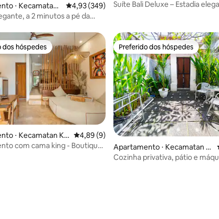
Utara
Suíte Bali Deluxe – Estadia eleg
nto ⋅ Kecamatan
4,93 de uma avaliação média de 5, 349 avalia
4,93 (349)
centro de Canggu
egante, a 2 minutos a pé da
Kudeta
o dos hóspedes
Preferido dos hóspedes
o dos hóspedes
Preferido dos hóspedes
 média de 5, 6 avaliações
nto ⋅ Kecamatan Ku
4,89 de uma avaliação média de 5, 9 avalia
4,89 (9)
nto com cama king - Boutique
Apartamento ⋅ Kecamatan K
Uluwatu 2B
uta Utara
Cozinha privativa, pátio e máqu
lavar roupas #1