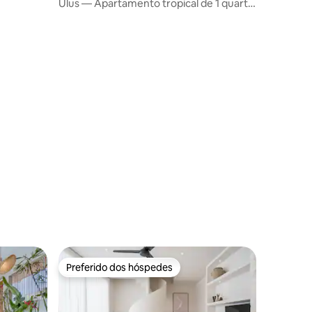
Ulus — Apartamento tropical de 1 quarto
ções
com vista para o mar
Preferido dos hóspedes
Preferido dos hóspedes