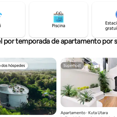
minutos a pé da Praia de Petiten
o ar livre em Java. Wi-Fi rápido.
ambiente branco e brilhante, e 
tos a pé de Ubud. Acesso a pé
de vidro do chão ao teto, inun
tos Sem ar-condicionado –
espaço com luz solar natural e
res e fluxo de ar considerado.
um interior caloroso e acolhed
administrado pelo Studio
Estac
desfrutar do retiro paradisíaco d
i
Piscina
 Impostos inclusos; é
gratui
o registrar os hóspedes.
l por temporada de apartamento por
o dos hóspedes
Superhost
o dos hóspedes
Superhost
Apartamento ⋅ Kuta Utara