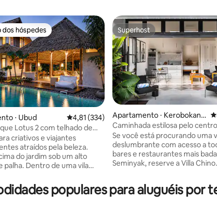
o dos hóspedes
Superhost
o dos hóspedes
Superhost
Apartamento ⋅ Kerobokan
4
média de 5, 68 avaliações
nto ⋅ Ubud
4,81 de uma avaliação média de 5, 334 avalia
4,81 (334)
Kelod, Kec. Kuta Utara, Kab
Caminhada estilosa pelo centr
ique Lotus 2 com telhado de
upaten Badung
Seminyak até Sistefields
Se você está procurando uma v
scina e ioga
ara criativos e viajantes
deslumbrante com acesso a to
ntes atraídos pela beleza.
bares e restaurantes mais bada
cima do jardim sob um alto
Seminyak, reserve a Villa Chino
e palha. Dentro de uma vila
Localização estratégica; - 1 min
 com caminhos para caminhar
até a Eat Street - 7 minutos a p
 vislumbrada abaixo. Um café
didades populares para aluguéis por
Favela - 5 minutos a pé do Revo
lado do caminho. Um dos cinco
Espresso Cafe - 5 minutos a pé
, cada um com uma composição
Shopping Seminyak Village - M