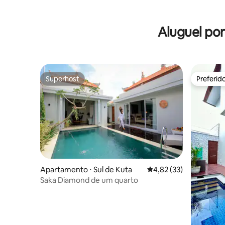
Aluguel po
Superhost
Preferid
Superhost
Preferid
Apartamento ⋅ Sul de Kuta
4,82 de uma avaliação 
4,82 (33)
Saka Diamond de um quarto