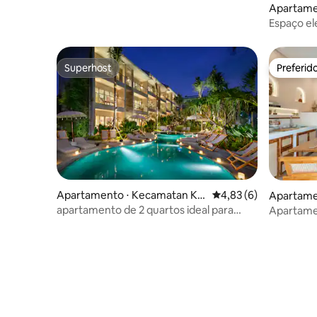
Apartame
Kuta
Espaço el
praia de 
Superhost
Preferid
Superhost
Preferid
Apartamento ⋅ Kecamatan Ku
4,83 de uma avaliação
4,83 (6)
Apartame
ta Utara
ta Selatan
apartamento de 2 quartos ideal para
Apartame
famílias em um hotel boutique
- Pecatu 