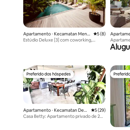
Apartamento ⋅ Kecamatan Meng
5 de uma avaliação
5 (8)
Apartame
wi
uta Selat
Estúdio Deluxe [3] com coworking,
Apartame
Alugu
piscina e terraço
Preferido dos hóspedes
Preferid
Preferido dos hóspedes
Preferid
Apartamento ⋅ Kecamatan Den
5 de uma avaliação 
5 (29)
pasar Barat
Casa Betty: Apartamento privado de 2
quartos no 2º andar