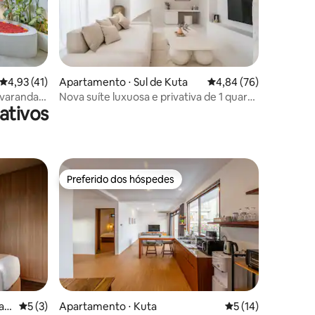
ções
4,93 de uma avaliação média de 5, 41 avaliações
4,93 (41)
Apartamento ⋅ Sul de Kuta
4,84 de uma avaliação
4,84 (76)
 varanda
Nova suíte luxuosa e privativa de 1 quarto
ativos
wa
de Zyloh, Bingin
Preferido dos hóspedes
Preferido dos hóspedes
a
5 de uma avaliação média de 5, 3 avaliações
5 (3)
Apartamento ⋅ Kuta
5 de uma avaliação
5 (14)