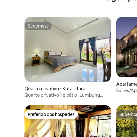
Superhost
Superhost
Apartame
Quarto privativo ⋅ Kuta Utara
Suítes/A
Quarto privativo 1 e pátio_Lumbung
em townh
Guesthouse(1)
Preferido dos hóspedes
Superho
Preferido dos hóspedes
Superho