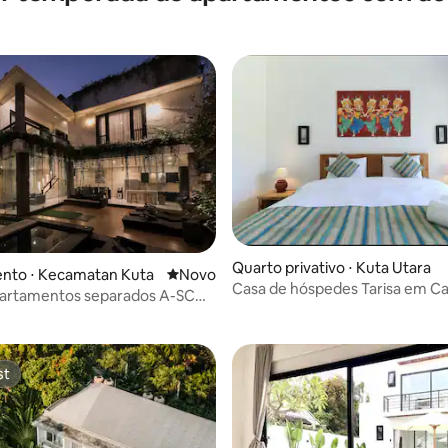
Quarto privativo ⋅ Kuta Utara
nto ⋅ Kecamatan Kuta
Novo lugar para ficar
Novo
Casa de hóspedes Tarisa em Ca
partamentos separados A-SCOT
ouses com 3-4 quartos
st
st