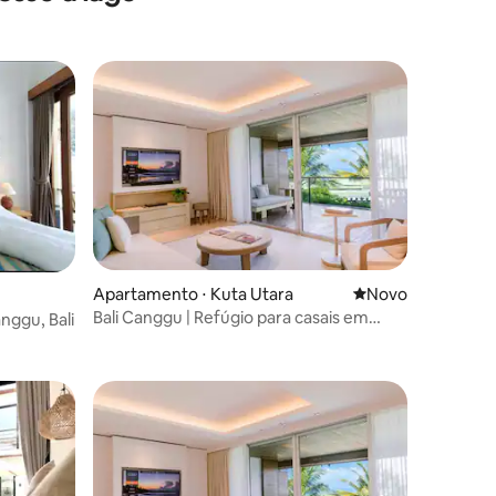
Apartamento ⋅ Kuta Utara
Novo lugar para fi
Novo
Bali Canggu | Refúgio para casais em
nggu, Bali
suíte de 1 quarto