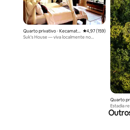
Quarto privativo ⋅ Kecamata
4,97 de uma avaliação m
4,97 (159)
n Ubud
Suk's House — viva localmente no
complexo familiar em Ubud
Quarto pr
Estadia r
Outros