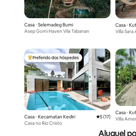
Casa ⋅ Selemadeg Bumi
Casa ⋅ Ku
Asep Gumi Haven Vila Tabanan
Villa Sara
2 quartos
Preferido dos hóspedes
Entre os melhores preferidos dos hóspedes
Casa ⋅ Ku
Casa ⋅ Kecamatan Kediri
5 de uma avaliação 
5 (17)
Villa Ame
Casa no Rio Cristo
Tropical
Aluguel p