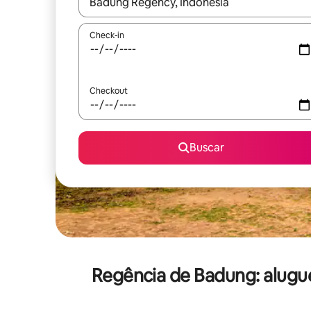
Quando os resultados estiverem disponíveis, expl
Check-in
Checkout
Buscar
Regência de Badung: alug