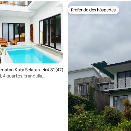
Preferido dos hóspedes
Preferido dos hóspedes
 média de 5, 6 avaliações
camatan Kuta Selatan
4,81 de uma avaliação média de 5, 47 avalia
4,81 (47)
i, 4 quartos, tranquila,
-Nusa Dua, Kuta