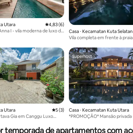
ta Utara
4,83 de uma avaliação média de 5, 6 avalia
4,83 (6)
 Anna I - vila moderna de luxo de
Casa ⋅ Kecamatan Kuta Selatan
Vila completa em frente à praia
Superhost
Superhost
ta Utara
5 de uma avaliação média de 5, 3 avalia
5 (3)
Casa ⋅ Kecamatan Kuta Utara
média de 5, 17 avaliações
rtava Gia em Canggu Luxo
*PROMOÇÃO* Mansão privada 
quartos escondida no centro 
or temporada de apartamentos com ace