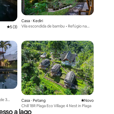
Casa ⋅ Kediri
ções
Vila escondida de bambu • Refúgio na
5 de uma avaliação média de 5, 3 avaliações
5 (3)
selva e no rio com templo
ções
de 3
Casa ⋅ Petang
Novo lugar para fi
Novo
de Canggu
Chill 1BR Plaga Eco Village 4 Nest in Plaga
sso a lago