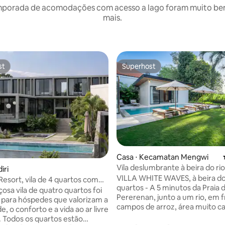
mporada de acomodações com acesso a lago foram muito bem a
mais.
st
Superhost
st
Superhost
média de 5, 40 avaliações
Casa ⋅ Kecamatan Mengwi
Vila deslumbrante à beira do ri
iri
Canggu Pererenan
VILLA WHITE WAVES, à beira do 
esort, vila de 4 quartos com
quartos - A 5 minutos da Praia de
ivativa
osa vila de quatro quartos foi
Pererenan, junto a um rio, em f
 para hóspedes que valorizam a
campos de arroz, área muito cal
e, o conforto e a vida ao ar livre
Ótima localização no coração d
 Todos os quartos estão