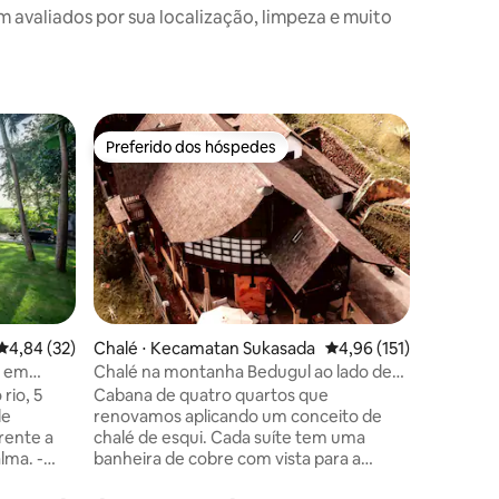
valiados por sua localização, limpeza e muito
Casa ⋅ M
Preferido dos hóspedes
Preferi
Preferido dos hóspedes
Preferi
Vila esti
Canggu
Estamos 
Maharta V
moda de 
ou a 20 
Canggu, L
Canggu, 
Canggu. 
beco priv
4,84 de uma avaliação média de 5, 32 avaliações
4,84 (32)
Chalé ⋅ Kecamatan Sukasada
4,96 de uma avaliação 
4,96 (151)
Joglo, el
o em
Chalé na montanha Bedugul ao lado de
Acomoda 
3.000 ha de floresta
rio, 5
Cabana de quatro quartos que
privativo
renovamos aplicando um conceito de
acolhedor
rente a
chalé de esqui. Cada suíte tem uma
vista para
ma. -
banheira de cobre com vista para a
privativa 
a
floresta protegida. As vistas são incríveis