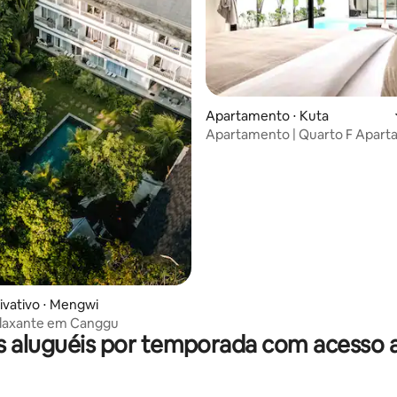
édia de 5, 159 avaliações
Apartamento ⋅ Kuta
Apartamento | Quarto F Apar
moderno perto de Seminyak / V
a piscina / Rua dos bares / Perto
ivativo ⋅ Mengwi
elaxante em Canggu
 aluguéis por temporada com acesso 