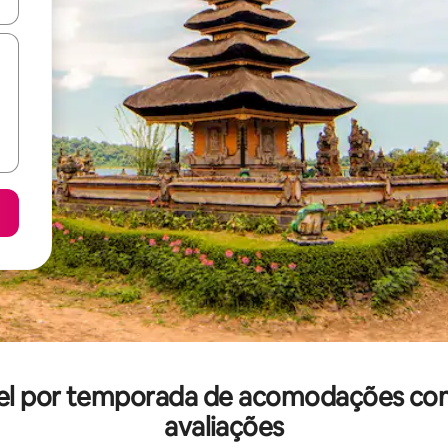
ore-os usando as seta para cima e para baixo do teclado ou tocando e
uel por temporada de acomodações com
avaliações