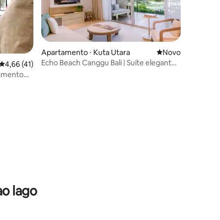
Apartamento ⋅ Kuta Utara
Novo lugar para fi
Novo
Echo Beach Canggu Bali | Suíte elegante
4,66 de uma avaliação média de 5, 41 avaliações
4,66 (41)
de 1 quarto com vista para o mar
tamento
ista para
 da praia
ao lago