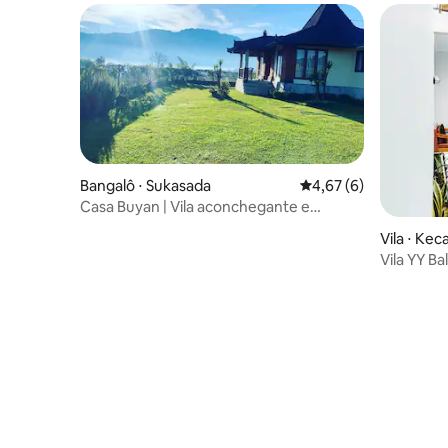
Bangalô ⋅ Sukasada
4,67 de uma avaliação
4,67 (6)
Casa Buyan | Vila aconchegante e
privativa com 2 quartos perto do lago
Vila ⋅ Ke
Vila YY Bal
Jimbaran