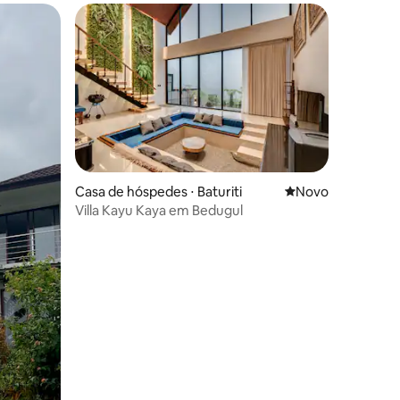
Casa de hóspedes ⋅ Baturiti
Novo lugar para fi
Novo
Villa Kayu Kaya em Bedugul
ções