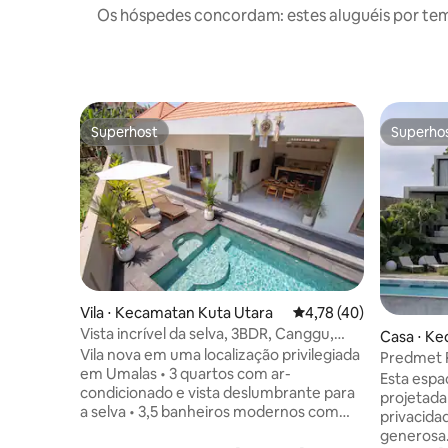
Os hóspedes concordam: estes aluguéis por te
Superhost
Superho
Superhost
Superho
Vila ⋅ Kecamatan Kuta Utara
4,78 de uma avaliação 
4,78 (40)
Vista incrível da selva, 3BDR, Canggu,
Casa ⋅ Ked
piscina enorme
Vila nova em uma localização privilegiada
Predmet R
em Umalas • 3 quartos com ar-
piscina pr
Esta espaç
condicionado e vista deslumbrante para
projetada
a selva • 3,5 banheiros modernos com
privacidad
comodidades premium, chinelos e
generosa.