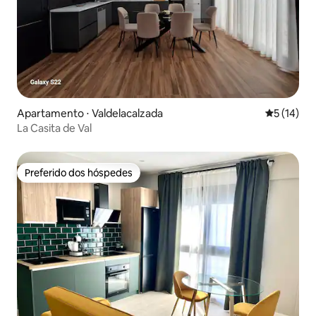
Apartamento ⋅ Valdelacalzada
5 de uma a
5 (14)
La Casita de Val
Preferido dos hóspedes
Preferido dos hóspedes