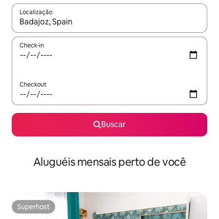
Localização
Quando os resultados estiverem disponíveis, explore-os usando
Check-in
Checkout
Buscar
Aluguéis mensais perto de você
Superhost
Superhost