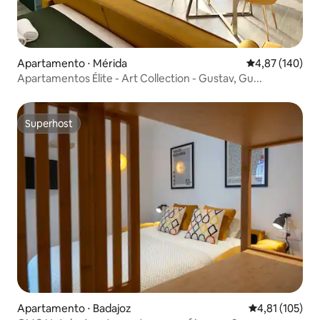
Apartamento ⋅ Mérida
4,87 de uma av
4,87 (140)
Apartamentos Élite - Art Collection - Gustav, Gu...
Superhost
Superhost
Apartamento ⋅ Badajoz
4,81 de uma av
4,81 (105)