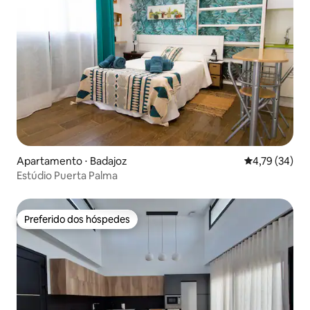
Apartamento ⋅ Badajoz
4,79 de uma a
4,79 (34)
Estúdio Puerta Palma
Preferido dos hóspedes
Preferido dos hóspedes