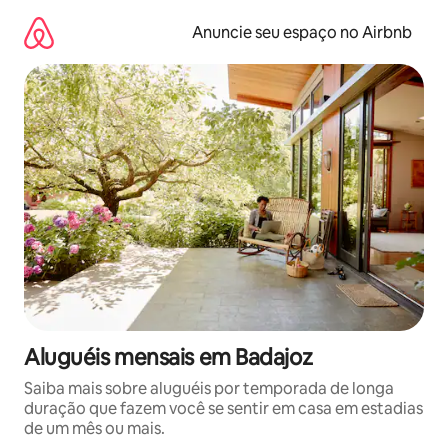
Pular
para
Anuncie seu espaço no Airbnb
o
conteúdo
Aluguéis mensais em Badajoz
Saiba mais sobre aluguéis por temporada de longa
duração que fazem você se sentir em casa em estadias
de um mês ou mais.