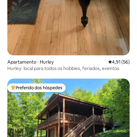
Apartamento ⋅ Hurley
4,91 de uma a
4,91 (56)
Hurley: local para todos os hobbies, feriados, eventos
Preferido dos hóspedes
Entre os melhores preferidos dos hóspedes