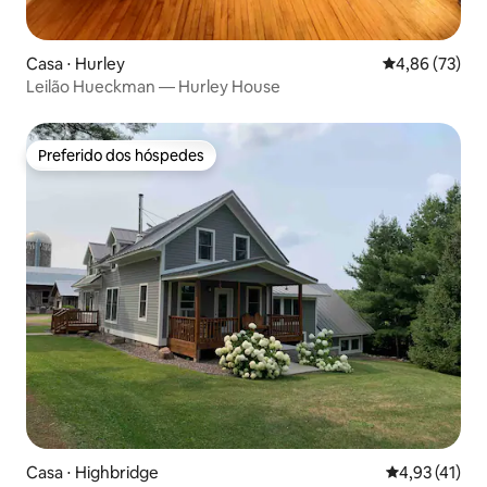
Casa ⋅ Hurley
4,86 de uma a
4,86 (73)
Leilão Hueckman — Hurley House
Preferido dos hóspedes
Preferido dos hóspedes
Casa ⋅ Highbridge
4,93 de uma a
4,93 (41)