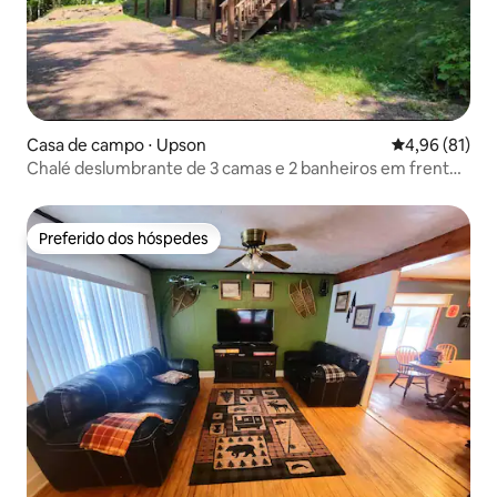
Casa de campo ⋅ Upson
4,96 de uma a
4,96 (81)
Chalé deslumbrante de 3 camas e 2 banheiros em frente
ao lago privado.
Preferido dos hóspedes
Preferido dos hóspedes