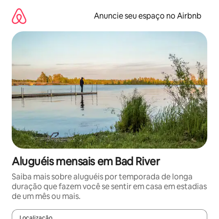
Pular
para
Anuncie seu espaço no Airbnb
o
conteúdo
Aluguéis mensais em Bad River
Saiba mais sobre aluguéis por temporada de longa
duração que fazem você se sentir em casa em estadias
de um mês ou mais.
Localização