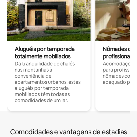
Aluguéis por temporada
Nômades digit
totalmente mobiliados
profissionais 
Da tranquilidade de chalés
Acomodações c
nas montanhas à
para profission
conveniência de
nômades com W
apartamentos urbanos, estes
adequado para 
aluguéis por temporada
mobiliados têm todas as
comodidades de um lar.
Comodidades e vantagens de estadias