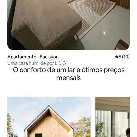
Apartamento ⋅ Baclayon
5 de uma a
5 (10)
Uma casa humilde por L & G
O conforto de um lar e ótimos preços
mensais