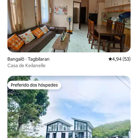
Bangalô ⋅ Tagbilaran
4,94 de uma a
4,94 (53)
Casa de Keilanelle
Preferido dos hóspedes
Preferido dos hóspedes