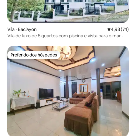
Vila ⋅ Baclayon
4,93 de uma a
4,93 (74)
Vila de luxo de 5 quartos com piscina e vista para o mar -
Bohol
Preferido dos hóspedes
Preferido dos hóspedes