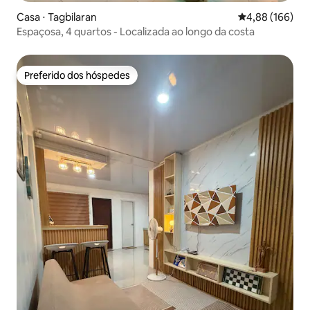
Casa ⋅ Tagbilaran
4,88 de uma av
4,88 (166)
Espaçosa, 4 quartos - Localizada ao longo da costa
Preferido dos hóspedes
Preferido dos hóspedes