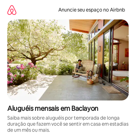
Pular
para
Anuncie seu espaço no Airbnb
o
conteúdo
Aluguéis mensais em Baclayon
Saiba mais sobre aluguéis por temporada de longa
duração que fazem você se sentir em casa em estadias
de um mês ou mais.