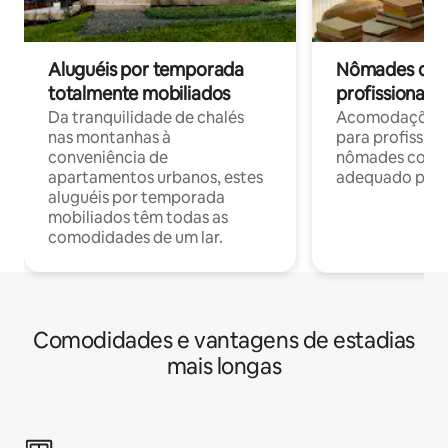
Aluguéis por temporada
Nômades digit
totalmente mobiliados
profissionais 
Da tranquilidade de chalés
Acomodações c
nas montanhas à
para profission
conveniência de
nômades com W
apartamentos urbanos, estes
adequado para 
aluguéis por temporada
mobiliados têm todas as
comodidades de um lar.
Comodidades e vantagens de estadias
mais longas