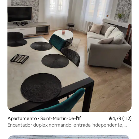
Apartamento ⋅ Saint-Martin-de-l'If
4,79 de uma av
4,79 (112)
Encantador duplex normando, entrada independente,
Wi-Fi