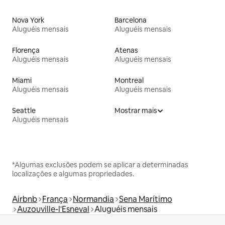
Nova York
Barcelona
Aluguéis mensais
Aluguéis mensais
Florença
Atenas
Aluguéis mensais
Aluguéis mensais
Miami
Montreal
Aluguéis mensais
Aluguéis mensais
Seattle
Mostrar mais
Aluguéis mensais
*Algumas exclusões podem se aplicar a determinadas
localizações e algumas propriedades.
Airbnb
França
Normandia
Sena Marítimo
Auzouville-l'Esneval
Aluguéis mensais