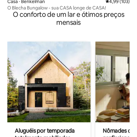
Casa ⋅ Benkelman
4,99 de uma av
4,99 (103)
O Blecha Bungalow - sua CASA longe de CASA!
O conforto de um lar e ótimos preços
mensais
Aluguéis por temporada
Nômades digit