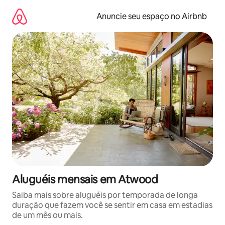
Pular
para
Anuncie seu espaço no Airbnb
o
conteúdo
Aluguéis mensais em Atwood
Saiba mais sobre aluguéis por temporada de longa
duração que fazem você se sentir em casa em estadias
de um mês ou mais.