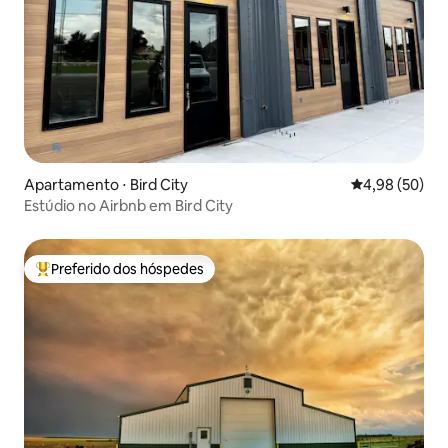
Apartamento ⋅ Bird City
4,98 de uma a
4,98 (50)
Estúdio no Airbnb em Bird City
Preferido dos hóspedes
Entre os melhores preferidos dos hóspedes