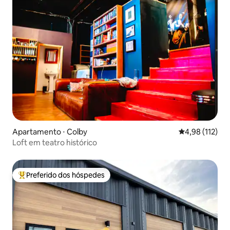
Apartamento ⋅ Colby
4,98 de uma av
4,98 (112)
Loft em teatro histórico
Preferido dos hóspedes
Entre os melhores preferidos dos hóspedes