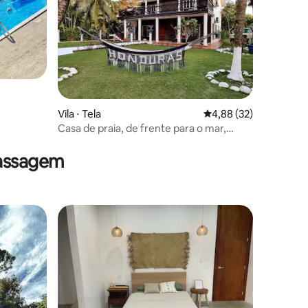
Vila ⋅ Tela
4,88 de uma avaliação
4,88 (32)
Casa de praia, de frente para o mar,
ções
Triunfo, Tela
massagem