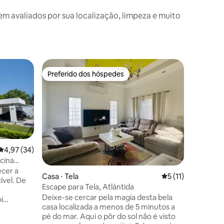
avaliados por sua localização, limpeza e muito
Casa ⋅ Te
Preferido dos hóspedes
Preferi
os hóspedes
Preferido dos hóspedes
Preferi
Frente ao
Casa NO
🌴✨ Uma 
com jacu
conforto,
grupos de até
um ambie
privilegia
para famí
4,97 de uma avaliação média de 5, 34 avaliações
4,97 (34)
especiais. Em frente à casa temos
cina
rede de 
ecer a
ções
Casa ⋅ Tela
5 de uma avaliação
5 (11)
futebol n
ível. De
divertir 
Escape para Tela, Atlántida
Deixe-se cercar pela magia desta bela
i
casa localizada a menos de 5 minutos a
 estadia
pé do mar. Aqui o pôr do sol não é visto