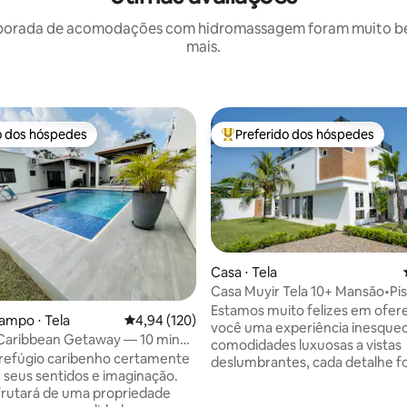
porada de acomodações com hidromassagem foram muito bem 
mais.
o dos hóspedes
Preferido dos hóspedes
o dos hóspedes
Entre os melhores preferidos d
Casa ⋅ Tela
Casa Muyir Tela 10+ Mansão•Pis
infinita•Jacuzzi
Estamos muito felizes em ofer
ampo ⋅ Tela
4,94 de uma avaliação média de 5, 120 avalia
4,94 (120)
você uma experiência inesquec
aribbean Getaway — 10 min
comodidades luxuosas a vistas
até a praia☆
 refúgio caribenho certamente
deslumbrantes, cada detalhe fo
r seus sentidos e imaginação.
projetado para garantir que sua
rutará de uma propriedade
exceda todas as expectativas. ENG.