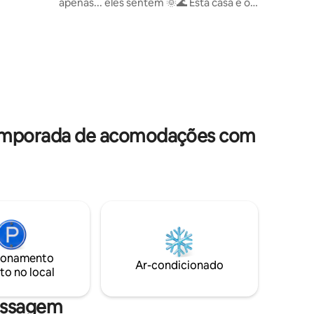
apenas... eles sentem 🌞🌊 Esta casa é o
ecer a
lugar perfeito para se reconectar
ível.
consigo mesmo e criar novas
xuosas até
experiências com aqueles que você ama.
alhe é
Se você vem à procura de descanso,
 estadia
inspiração, trabalho, esta casa espera por
você com portas abertas e alma
 você na
tranquila. ✨🏡 Venha ficar... e deixe o
som do mar e da cor do céu fazer o
resto.
 temporada de acomodações com
ionamento
Ar-condicionado
to no local
assagem