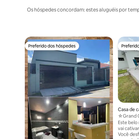
Os hóspedes concordam: estes aluguéis por tem
Preferido dos hóspedes
Preferid
Preferido dos hóspedes
Preferid
Casa de c
☆Grand C
de carro 
Este belo
vai cativa
Você desf