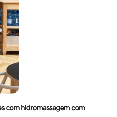
 deslizando o dedo na tela.
ões com hidromassagem com