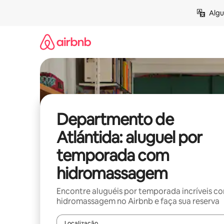
Pular
Algu
para
o
conteúdo
Departmento de
Atlántida: aluguel por
temporada com
hidromassagem
Encontre aluguéis por temporada incríveis c
hidromassagem no Airbnb e faça sua reserva
Localização