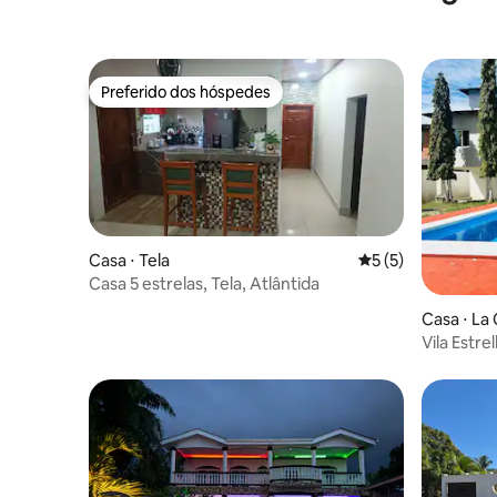
Preferido dos hóspedes
Preferido dos hóspedes
Casa ⋅ Tela
5 de uma avaliação
5 (5)
Casa 5 estrelas, Tela, Atlântida
Casa ⋅ La
Vila Estre