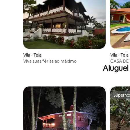
Vila ⋅ Tela
Vila ⋅ Tela
Viva suas férias ao máximo
CASA DE P
Aluguel
máx.
Superho
Superho