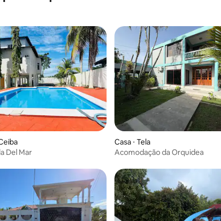
 média de 5, 5 avaliações
 Ceiba
Casa ⋅ Tela
lla Del Mar
Acomodação da Orquidea