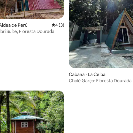
Aldea de Perú
4 de uma avaliação média de 5, 3 avalia
4 (3)
brí Suíte, Floresta Dourada
Cabana ⋅ La Ceiba
Chalé Garça: Floresta Dourada