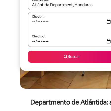
Quando os resultados estiverem disponíveis, expl
Check-in
Checkout
Buscar
Departmento de Atlántida