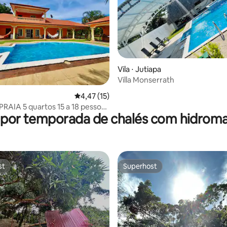
Vila ⋅ Jutiapa
Villa Monserrath
4,47 de uma avaliação média de 5, 15 avalia
4,47 (15)
RAIA 5 quartos 15 a 18 pessoas
 por temporada de chalés com hidro
st
Superhost
st
Superhost