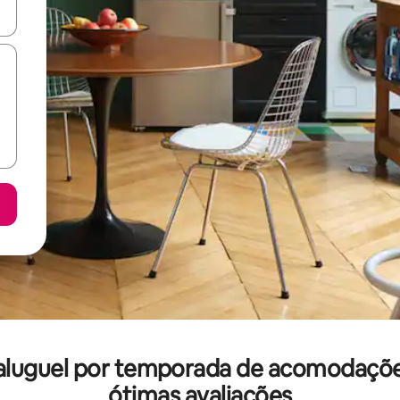
ore-os usando as seta para cima e para baixo do teclado ou tocando e
: aluguel por temporada de acomodaç
ótimas avaliações