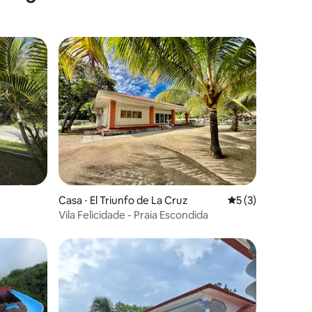
Casa ⋅ El Triunfo de La Cruz
5 de uma avaliaçã
5 (3)
Vila Felicidade - Praia Escondida