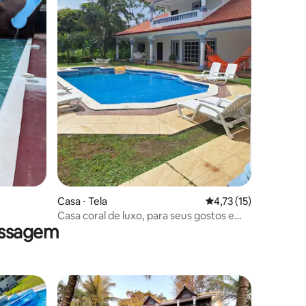
Casa ⋅ Tela
4,73 de uma avaliação
4,73 (15)
Casa coral de luxo, para seus gostos e
assagem
exigências