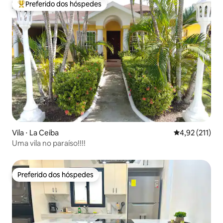
Preferido dos hóspedes
Entre os melhores preferidos dos hóspedes
Vila ⋅ La Ceiba
4,92 de uma av
4,92 (211)
Uma vila no paraíso!!!!
Preferido dos hóspedes
Preferido dos hóspedes