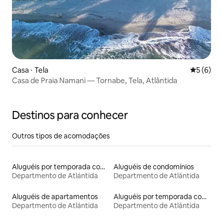
Casa ⋅ Tela
5 de uma 
5 (6)
Casa de Praia Namani — Tornabe, Tela, Atlântida
Destinos para conhecer
Outros tipos de acomodações
Aluguéis por temporada com banheira de hidromassagem
Aluguéis de condomínios
Departmento de Atlántida
Departmento de Atlántida
Aluguéis de apartamentos
Aluguéis por temporada com acesso à praia
Departmento de Atlántida
Departmento de Atlántida