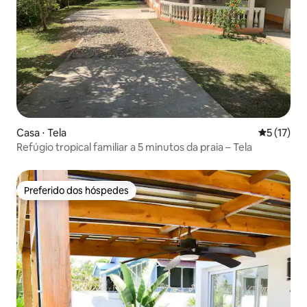
Casa ⋅ Tela
5 de uma a
5 (17)
Refúgio tropical familiar a 5 minutos da praia – Tela
Preferido dos hóspedes
Preferido dos hóspedes