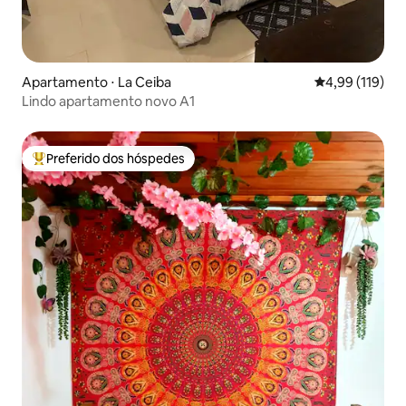
Apartamento ⋅ La Ceiba
4,99 de uma av
4,99 (119)
Lindo apartamento novo A1
Preferido dos hóspedes
Entre os melhores preferidos dos hóspedes