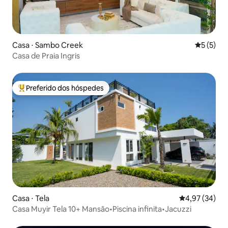
Casa ⋅ Sambo Creek
5 de uma 
5 (5)
Casa de Praia Ingris
Preferido dos hóspedes
Entre os melhores preferidos dos hóspedes
Casa ⋅ Tela
4,97 de uma a
4,97 (34)
Casa Muyir Tela 10+ Mansão•Piscina infinita•Jacuzzi