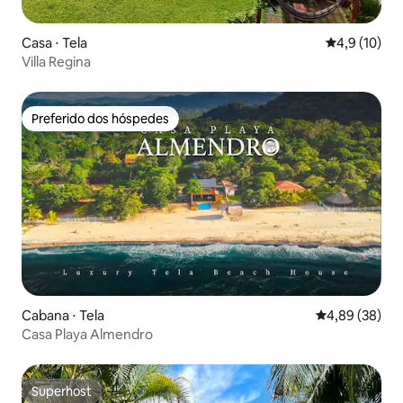
Casa ⋅ Tela
4,9 de uma a
4,9 (10)
Villa Regina
Preferido dos hóspedes
Preferido dos hóspedes
Cabana ⋅ Tela
4,89 de uma a
4,89 (38)
Casa Playa Almendro
Superhost
Superhost