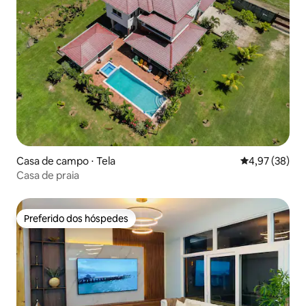
Casa de campo ⋅ Tela
4,97 de uma a
4,97 (38)
Casa de praia
Preferido dos hóspedes
Preferido dos hóspedes