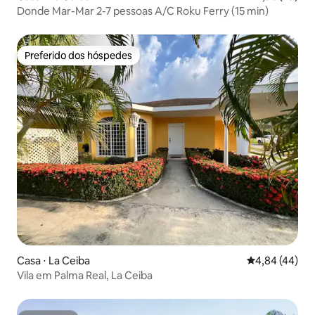
Donde Mar-Mar 2-7 pessoas A/C Roku Ferry (15 min)
Preferido dos hóspedes
Preferido dos hóspedes
Casa ⋅ La Ceiba
4,84 de uma a
4,84 (44)
Vila em Palma Real, La Ceiba