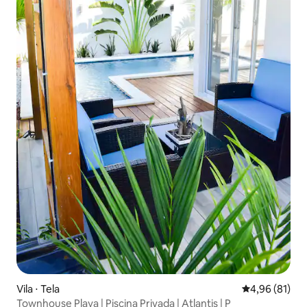
Vila ⋅ Tela
4,96 de uma a
4,96 (81)
Townhouse Playa | Piscina Privada | Atlantis | P