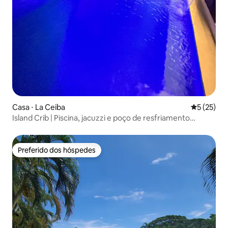
Casa ⋅ La Ceiba
5 de uma a
5 (25)
Island Crib | Piscina, jacuzzi e poço de resfriamento
exclusivo
Preferido dos hóspedes
Preferido dos hóspedes