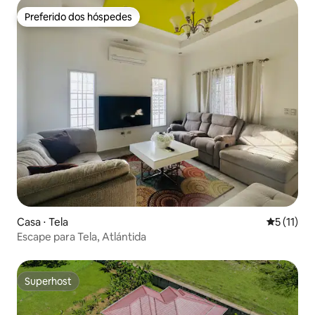
Preferido dos hóspedes
Preferido dos hóspedes
Casa ⋅ Tela
5 de uma a
5 (11)
Escape para Tela, Atlántida
Superhost
Superhost