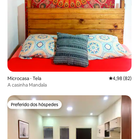
Microcasa ⋅ Tela
4,98 de uma a
4,98 (82)
A casinha Mandala
Preferido dos hóspedes
Preferido dos hóspedes