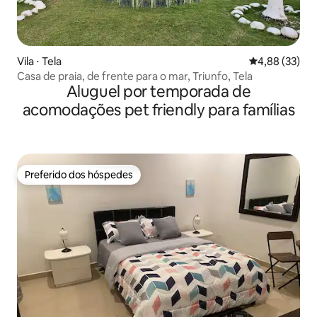
Vila ⋅ Tela
4,88 de uma a
4,88 (33)
Casa de praia, de frente para o mar, Triunfo, Tela
Aluguel por temporada de
acomodações pet friendly para famílias
Preferido dos hóspedes
Preferido dos hóspedes