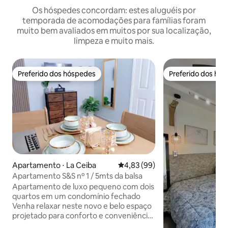
Os hóspedes concordam: estes aluguéis por
temporada de acomodações para famílias foram
muito bem avaliados em muitos por sua localização,
limpeza e muito mais.
Preferido dos hóspedes
Preferido dos hó
Preferido dos hóspedes
Preferido dos hó
Apartamento ⋅ La Ceiba
4,83 de uma avaliação média de
4,83 (99)
Apartamento S&S nº 1 / 5mts da balsa
Apartamento de luxo pequeno com dois
quartos em um condomínio fechado
Venha relaxar neste novo e belo espaço
projetado para conforto e conveniência.
O apartamento tem água quente e