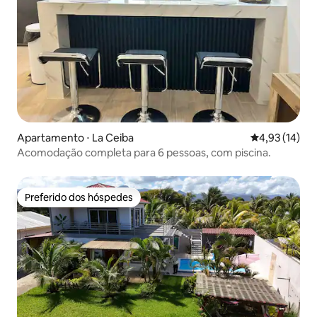
Apartamento ⋅ La Ceiba
4,93 de uma a
4,93 (14)
Acomodação completa para 6 pessoas, com piscina.
Preferido dos hóspedes
Preferido dos hóspedes