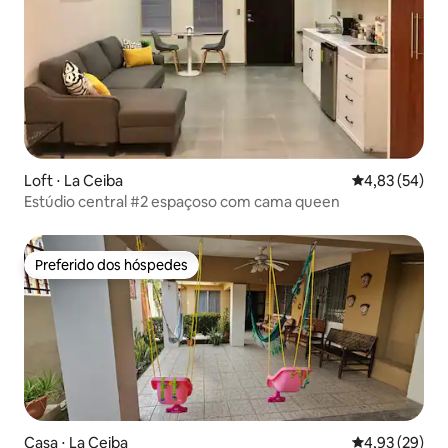
Loft ⋅ La Ceiba
4,83 de uma a
4,83 (54)
Estúdio central #2 espaçoso com cama queen
Preferido dos hóspedes
Preferido dos hóspedes
Casa ⋅ La Ceiba
4,93 de uma a
4,93 (29)