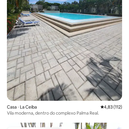
Casa ⋅ La Ceiba
4,83 de uma av
4,83 (112)
Vila moderna, dentro do complexo Palma Real.