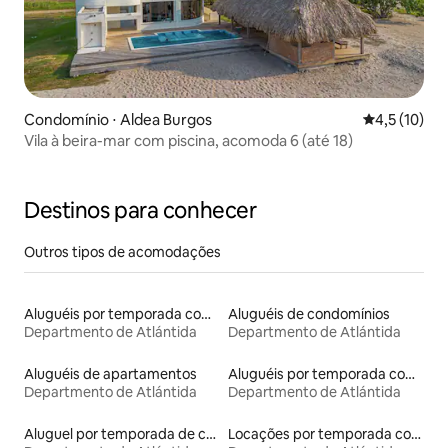
Condomínio ⋅ Aldea Burgos
4,5 de uma a
4,5 (10)
Vila à beira-mar com piscina, acomoda 6 (até 18)
Destinos para conhecer
Outros tipos de acomodações
Aluguéis por temporada com banheira de hidromassagem
Aluguéis de condomínios
Departmento de Atlántida
Departmento de Atlántida
Aluguéis de apartamentos
Aluguéis por temporada com acesso à praia
Departmento de Atlántida
Departmento de Atlántida
Aluguel por temporada de casas de hóspedes
Locações por temporada com piscina