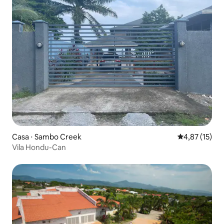
Casa ⋅ Sambo Creek
4,87 de uma a
4,87 (15)
Vila Hondu-Can