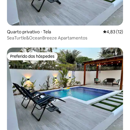
Quarto privativo ⋅ Tela
4,83 de uma a
4,83 (12)
SeaTurtle&OceanBreeze Apartamentos
Preferido dos hóspedes
Preferido dos hóspedes