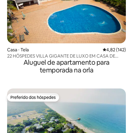
Casa ⋅ Tela
4,82 de uma av
4,82 (142)
22 HÓSPEDES VILLA GIGANTE DE LUXO EM CASA DE
Aluguel de apartamento para
PRAIA_TELA
temporada na orla
Preferido dos hóspedes
Preferido dos hóspedes