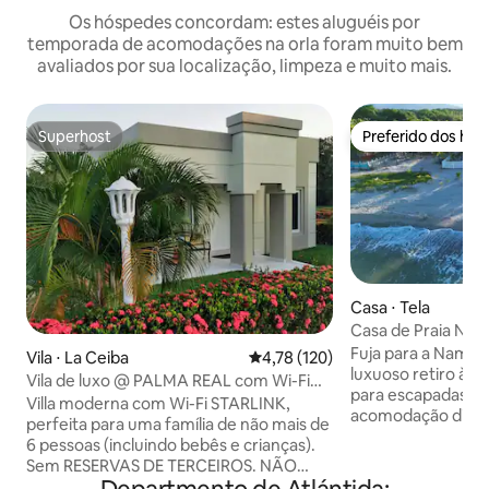
Os hóspedes concordam: estes aluguéis por
temporada de acomodações na orla foram muito bem
avaliados por sua localização, limpeza e muito mais.
Superhost
Preferido dos hó
Superhost
Preferido dos hó
Casa ⋅ Tela
Casa de Praia Nam
Atlântida
Fuja para a Naman
Vila ⋅ La Ceiba
4,78 de uma avaliação média de 
4,78 (120)
luxuoso retiro à b
Vila de luxo @ PALMA REAL com Wi-Fi
para escapadas ine
Starlink
Villa moderna com Wi-Fi STARLINK,
acomodação dispõ
perfeita para uma família de não mais de
lindamente decora
6 pessoas (incluindo bebês e crianças).
meio inspirados 
Sem RESERVAS DE TERCEIROS. NÃO
para até 12 hósp
RESERVE SE NÃO ESTIVER VIAJANDO.