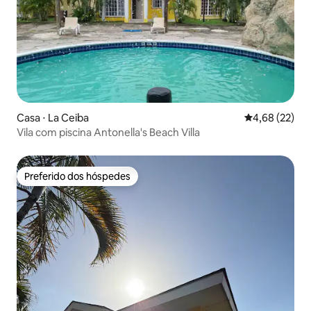
Casa ⋅ La Ceiba
4,68 de uma a
4,68 (22)
Vila com piscina Antonella's Beach Villa
Preferido dos hóspedes
Preferido dos hóspedes