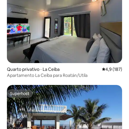
Quarto privativo ⋅ La Ceiba
4,9 de uma av
4,9 (187)
Apartamento La Ceiba para Roatán/Utila
Superhost
Superhost