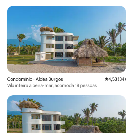
Condomínio ⋅ Aldea Burgos
4,53 de uma a
4,53 (34)
Vila inteira à beira-mar, acomoda 18 pessoas