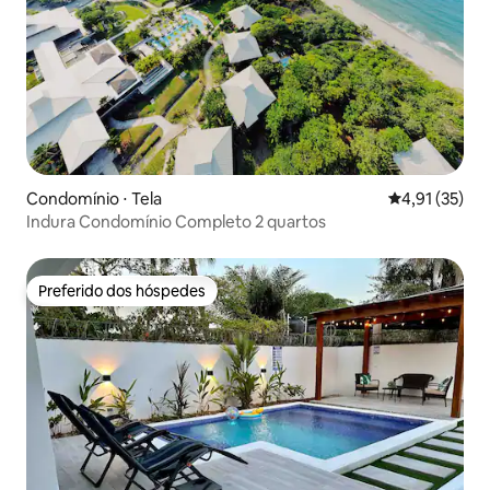
Condomínio ⋅ Tela
4,91 de uma a
4,91 (35)
Indura Condomínio Completo 2 quartos
Preferido dos hóspedes
Preferido dos hóspedes