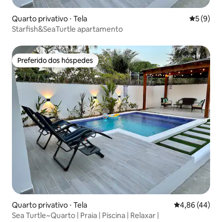
Quarto privativo ⋅ Tela
5 de uma 
5 (9)
Starfish&SeaTurtle apartamento
Preferido dos hóspedes
Preferido dos hóspedes
Quarto privativo ⋅ Tela
4,86 de uma a
4,86 (44)
Sea Turtle~Quarto | Praia | Piscina | Relaxar |