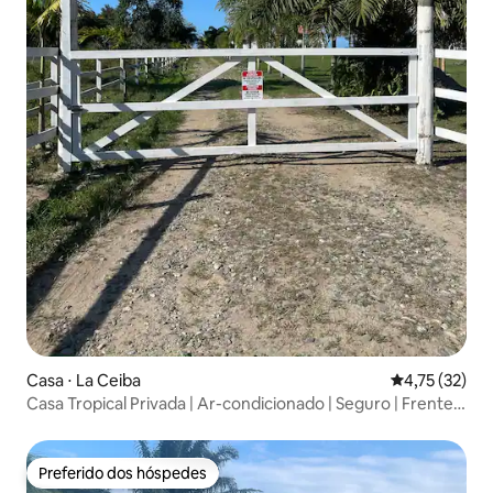
Casa ⋅ La Ceiba
4,75 de uma a
4,75 (32)
Casa Tropical Privada | Ar-condicionado | Seguro | Frente à
Praia
Preferido dos hóspedes
Preferido dos hóspedes