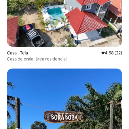
Casa ⋅ Tela
4,68 de uma a
4,68 (22)
Casa de praia, área residencial