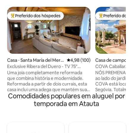
Preferido dos hóspedes
Preferido dos 
Entre os melhores preferidos dos hóspedes
Entre os melhore
Casa ⋅ Santa María del Merc
4,98 de uma avaliação média de 
4,98 (100)
Casa de campo ⋅ C
adillo
Exclusive Ribera del Duero - TV 75"
COVA Caballar. Gr
Netflix e Wifi
entardeceres
Uma joia completamente reformada
NÓS PREMENAMO
que combina história e modernidade.
ao lado do jardim,
Reformada a partir de dois currais, esta
COVA está localiz
casa inclui uma adega que mantém sua
Segóvia. Totalmen
Comodidades populares em aluguel por
essência histórica. Localizada em uma
quartos, 2 grande
cidade de apenas 70 habitantes, aqui o
terraço, jardim co
temporada em Atauta
silêncio é o maior luxo. Equipada com
estar independent
todas as comodidades, desfrute de suas
lavabo e conexão Wi-Fi. Fica 
séries e filmes favoritos na Netflix
Turégano. E tamb
enquanto saboreia um café feito na hora
lugares como o Ho
com nossa cafeteira premium.
Granja, Pedraza, V