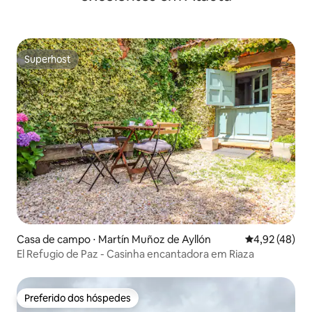
Superhost
Superhost
Casa de campo ⋅ Martín Muñoz de Ayllón
4,92 de uma a
4,92 (48)
El Refugio de Paz - Casinha encantadora em Riaza
Preferido dos hóspedes
Preferido dos hóspedes