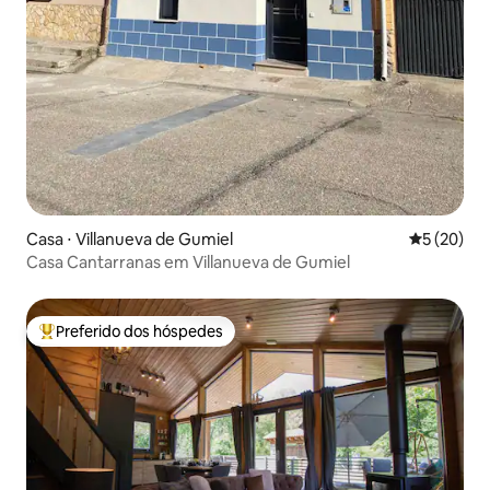
Casa ⋅ Villanueva de Gumiel
5 de uma a
5 (20)
Casa Cantarranas em Villanueva de Gumiel
Preferido dos hóspedes
Entre os melhores preferidos dos hóspedes