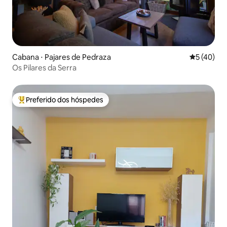
Cabana ⋅ Pajares de Pedraza
5 de uma a
5 (40)
Os Pilares da Serra
Preferido dos hóspedes
Entre os melhores preferidos dos hóspedes