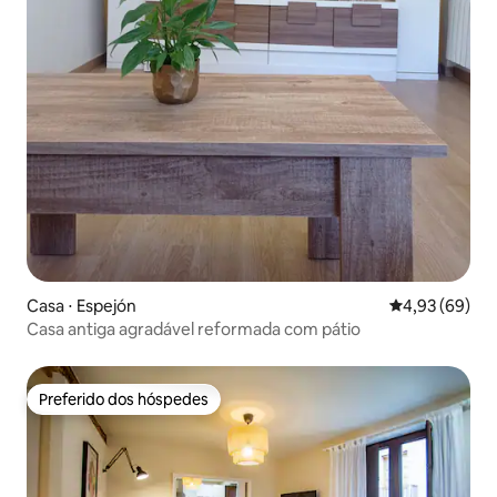
Casa ⋅ Espejón
4,93 de uma a
4,93 (69)
Casa antiga agradável reformada com pátio
Preferido dos hóspedes
Preferido dos hóspedes