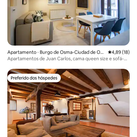
Apartamento ⋅ Burgo de Osma-Ciudad de Os
4,89 de uma a
4,89 (18)
ma
Apartamentos de Juan Carlos, cama queen size e sofá-
cama...
Preferido dos hóspedes
Preferido dos hóspedes