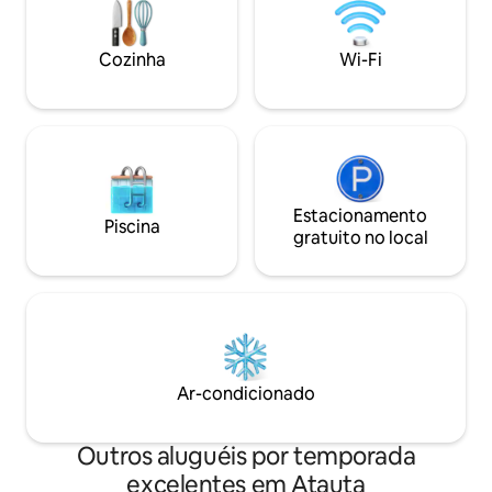
Procurando um refúgio para relaxar,
Capital. Consumo sujeito aos
desfrutar de um ambiente tranquilo e
regulamentos epid
acolhedor? Escolha-nos!
Número de registr
Cozinha
Wi-Fi
Estacionamento
Piscina
gratuito no local
Ar-condicionado
Outros aluguéis por temporada
excelentes em Atauta