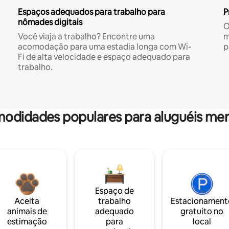
Espaços adequados para trabalho para
P
nômades digitais
O
Você viaja a trabalho? Encontre uma
m
acomodação para uma estadia longa com Wi-
p
Fi de alta velocidade e espaço adequado para
trabalho.
odidades populares para aluguéis men
Espaço de
Aceita
trabalho
Estacionament
animais de
adequado
gratuito no
estimação
para
local