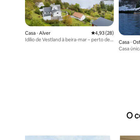
Casa ⋅ Alver
4,93 de uma avaliação 
4,93 (28)
Idílio de Vestland à beira-mar – perto de
Casa ⋅ Os
Bergen
Casa únic
O c