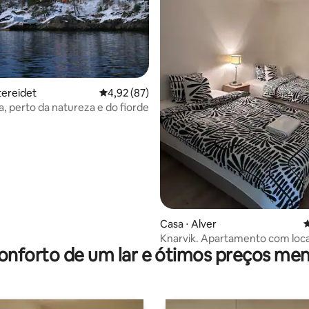
média de 5, 28 avaliações
tereidet
4,92 de uma avaliação média de 5, 87 avalia
4,92 (87)
a, perto da natureza e do fiorde
Casa ⋅ Alver
4
Knarvik. Apartamento com loca
onforto de um lar e ótimos preços men
central