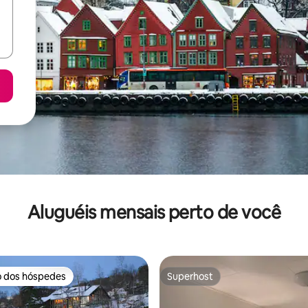
Aluguéis mensais perto de você
o dos hóspedes
Superhost
o dos hóspedes
Superhost