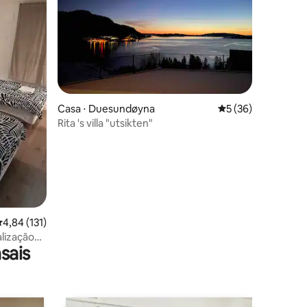
ções
Casa ⋅ Duesundøyna
5 de uma avaliação
5 (36)
Rita 's villa "utsikten"
,84 de uma avaliação média de 5, 131 avaliações
4,84 (131)
lização
sais