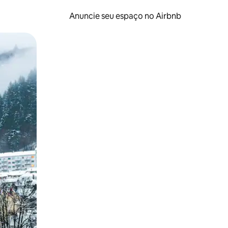
Anuncie seu espaço no Airbnb
 deslizando o dedo na tela.