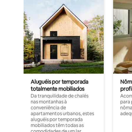
Aluguéis por temporada
Nôma
totalmente mobiliados
profi
Da tranquilidade de chalés
Acom
nas montanhas à
para 
conveniência de
nôma
apartamentos urbanos, estes
adequ
aluguéis por temporada
mobiliados têm todas as
comodidades de um lar.