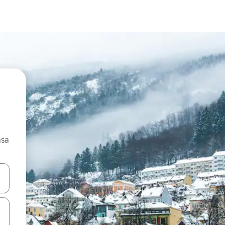
asa
ore-os usando as seta para cima e para baixo do teclado ou tocando e