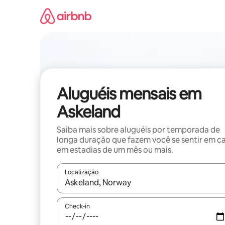
Pular
para
o
conteúdo
Aluguéis mensais em
Askeland
Saiba mais sobre aluguéis por temporada de
longa duração que fazem você se sentir em c
em estadias de um mês ou mais.
Localização
Quando os resultados estiverem disponíveis, expl
Check-in