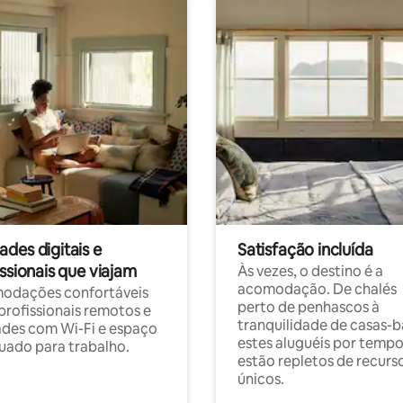
des digitais e
Satisfação incluída
ssionais que viajam
Às vezes, o destino é a
acomodação. De chalés
odações confortáveis
perto de penhascos à
profissionais remotos e
tranquilidade de casas-b
des com Wi-Fi e espaço
estes aluguéis por temp
ado para trabalho.
estão repletos de recurs
únicos.