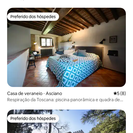
Preferido dos hóspedes
Preferido dos hóspedes
Casa de veraneio ⋅ Asciano
5 de uma 
5 (8)
Respiração da Toscana: piscina panorâmica e quadra de
tênis
Preferido dos hóspedes
Preferido dos hóspedes