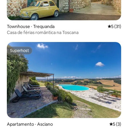
Townhouse ⋅ Trequanda
5 de uma a
5 (31)
Casa de férias romântica na Toscana
Superhost
Superhost
Apartamento ⋅ Asciano
5 de uma 
5 (3)