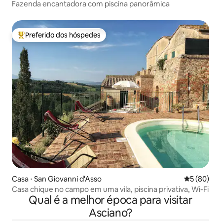
Fazenda encantadora com piscina panorâmica
Preferido dos hóspedes
Entre os melhores preferidos dos hóspedes
Casa ⋅ San Giovanni d'Asso
5 de uma a
5 (80)
Casa chique no campo em uma vila, piscina privativa, Wi-Fi
Qual é a melhor época para visitar
Asciano?