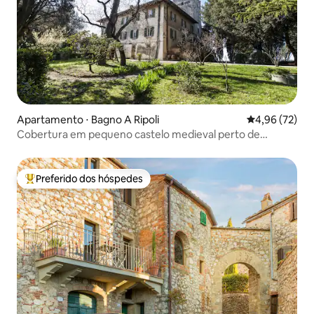
Apartamento ⋅ Bagno A Ripoli
4,96 de uma a
4,96 (72)
Cobertura em pequeno castelo medieval perto de
Florença
Preferido dos hóspedes
Entre os melhores preferidos dos hóspedes