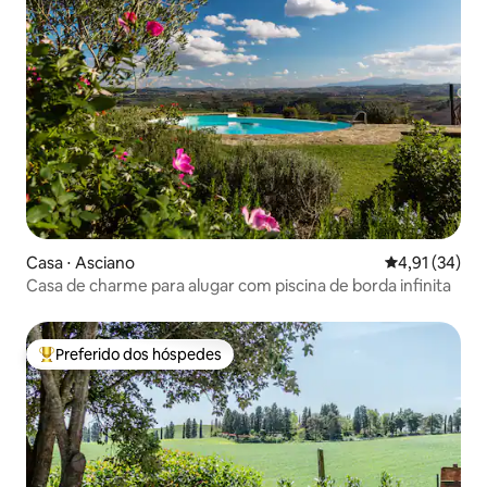
Casa ⋅ Asciano
4,91 de uma a
4,91 (34)
Casa de charme para alugar com piscina de borda infinita
Preferido dos hóspedes
Entre os melhores preferidos dos hóspedes