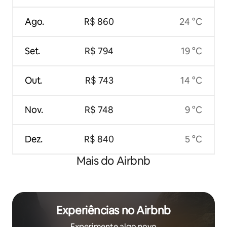
Ago.
R$ 860
24 °C
Set.
R$ 794
19 °C
Out.
R$ 743
14 °C
Nov.
R$ 748
9 °C
Dez.
R$ 840
5 °C
Mais do Airbnb
Experiências no Airbnb
Experimente algo novo