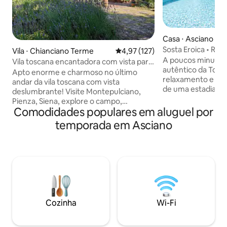
Casa ⋅ Asciano
Sosta Eroica • Reti
Vila ⋅ Chianciano Terme
4,97 de uma avaliação média de 
4,97 (127)
panorâmica e pisci
A poucos minutos 
Vila toscana encantadora com vista para
autêntico da Tosc
família e amigos
Apto enorme e charmoso no último
relaxamento e tra
andar da vila toscana com vista
de uma estadia do
deslumbrante! Visite Montepulciano,
Crete Senesi, Chian
Pienza, Siena, explore o campo,
Montalcino e Mont
Comodidades populares em aluguel por
vinhedos e fontes termais, caminhadas
situada em uma pa
ou e-bike, passeando ou dirigindo! Duas
temporada em Asciano
colinas, ciprestes e
suítes espaçosas com camas de alta
fôlego. Perfeito pa
qualidade e banheiro privativo. Sala de
amantes da nature
estar com paredes de janelas, sofás
descubra experiên
confortáveis, cozinha profissional para
degustações, pass
seu próprio uso. Podemos organizar
curtir a Toscana 
visitas e degustações na vinícola, aulas
e, no final do dia,
de culinária e jantares privados. NOVA
piscina.
banheira quente de frente para o topo
Cozinha
Wi-Fi
verde da colina! Experimente a Toscana
como um local, com seu anfitrião local!