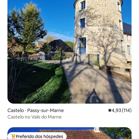
Castelo ⋅ Passy-sur-Marne
4,93 de uma av
4,93 (114)
Castelo no Vale do Marne
Preferido dos hóspedes