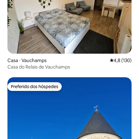
Casa ⋅ Vauchamps
4,8 de uma av
4,8 (130)
Casa do Relais de Vauchamps
Preferido dos hóspedes
Preferido dos hóspedes