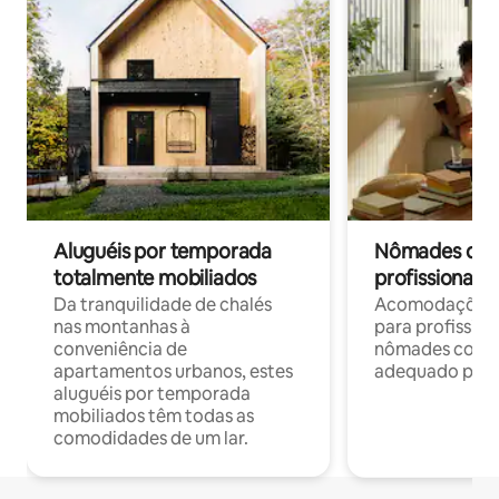
Aluguéis por temporada
Nômades digit
totalmente mobiliados
profissionais 
Da tranquilidade de chalés
Acomodações c
nas montanhas à
para profission
conveniência de
nômades com W
apartamentos urbanos, estes
adequado para 
aluguéis por temporada
mobiliados têm todas as
comodidades de um lar.