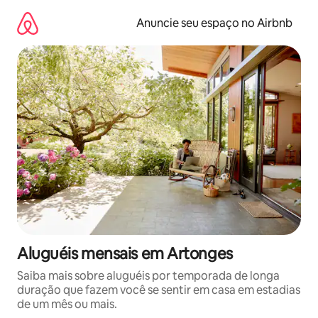
Pular
para
Anuncie seu espaço no Airbnb
o
conteúdo
Aluguéis mensais em Artonges
Saiba mais sobre aluguéis por temporada de longa
duração que fazem você se sentir em casa em estadias
de um mês ou mais.