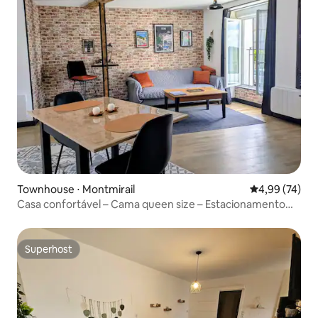
Townhouse ⋅ Montmirail
4,99 de uma a
4,99 (74)
Casa confortável – Cama queen size – Estacionamento
gratuito
Superhost
Superhost