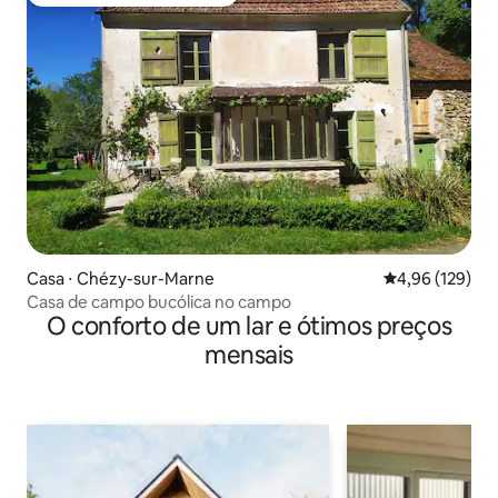
Entre os melhores preferidos dos hóspedes
Casa ⋅ Chézy-sur-Marne
4,96 de uma av
4,96 (129)
Casa de campo bucólica no campo
O conforto de um lar e ótimos preços
mensais