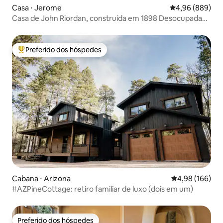
Casa ⋅ Jerome
4,96 de uma ava
4,96 (889)
Casa de John Riordan, construída em 1898 Desocupada
por 60 anos
Preferido dos hóspedes
Entre os melhores preferidos dos hóspedes
Cabana ⋅ Arizona
4,98 de uma av
4,98 (166)
#AZPineCottage: retiro familiar de luxo (dois em um)
Preferido dos hóspedes