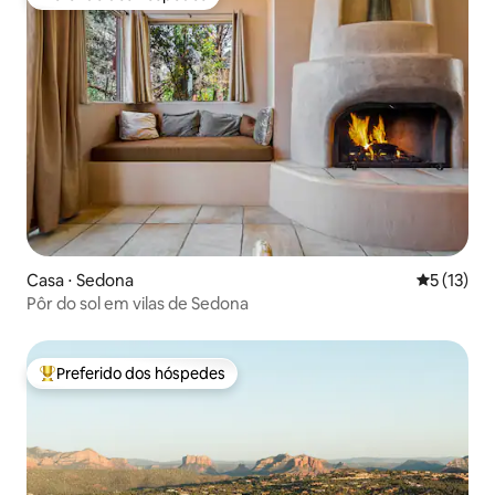
Preferido dos hóspedes
Casa ⋅ Sedona
5 de uma a
5 (13)
Pôr do sol em vilas de Sedona
Preferido dos hóspedes
Entre os melhores preferidos dos hóspedes