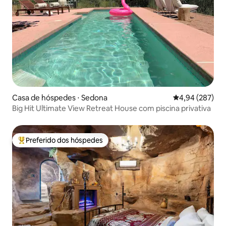
Casa de hóspedes ⋅ Sedona
4,94 de uma ava
4,94 (287)
Big Hit Ultimate View Retreat House com piscina privativa
Preferido dos hóspedes
Entre os melhores preferidos dos hóspedes