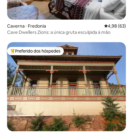
Caverna ⋅ Fredonia
4,98 de uma a
4,98 (63)
Cave Dwellers Zions: a única gruta esculpida à mão
Preferido dos hóspedes
Entre os melhores preferidos dos hóspedes