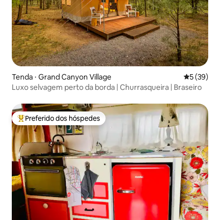
Tenda ⋅ Grand Canyon Village
5 de uma a
5 (39)
Luxo selvagem perto da borda | Churrasqueira | Braseiro
Preferido dos hóspedes
Entre os melhores preferidos dos hóspedes