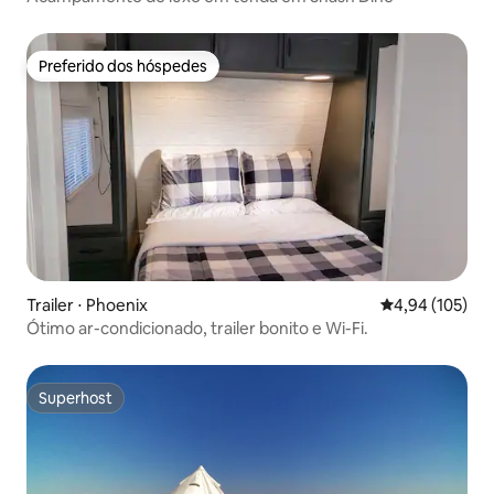
Preferido dos hóspedes
Preferido dos hóspedes
Trailer ⋅ Phoenix
4,94 de uma av
4,94 (105)
Ótimo ar-condicionado, trailer bonito e Wi-Fi.
Superhost
Superhost