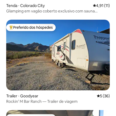
Tenda ⋅ Colorado City
4,91 de uma a
4,91 (11)
Glamping em vagão coberto exclusivo com sauna
compartilhada
Preferido dos hóspedes
Entre os melhores preferidos dos hóspedes
Trailer ⋅ Goodyear
5 de uma a
5 (36)
Rockin' M Bar Ranch — Trailer de viagem