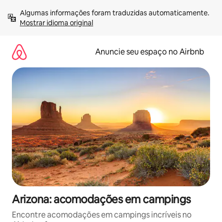
Pular
Algumas informações foram traduzidas automaticamente. 
para
Mostrar idioma original
o
conteúdo
Anuncie seu espaço no Airbnb
Arizona: acomodações em campings
Encontre acomodações em campings incríveis no