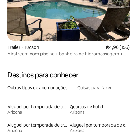
Trailer ⋅ Tucson
4,96 de uma av
4,96 (156)
Airstream com piscina + banheira de hidromassagem +
fogueira + churrasqueira
Destinos para conhecer
Outros tipos de acomodações
Coisas para fazer
Aluguel por temporada de casas de veraneio
Quartos de hotel
Arizona
Arizona
Aluguel por temporada de trailers
Aluguel por temporada de contêineres
Arizona
Arizona