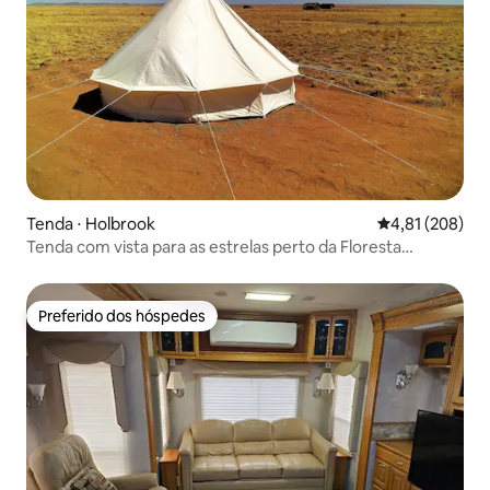
Tenda ⋅ Holbrook
4,81 de uma av
4,81 (208)
Tenda com vista para as estrelas perto da Floresta
Petrificada (1)
Preferido dos hóspedes
Preferido dos hóspedes