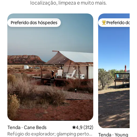
localização, limpeza e muito mais.
Preferido dos hóspedes
Preferido dos 
Preferido dos hóspedes
Entre os melhore
Tenda ⋅ Cane Beds
4,9 de uma avaliação média de 
4,9 (312)
Refúgio do explorador; glamping perto
Tenda ⋅ Young