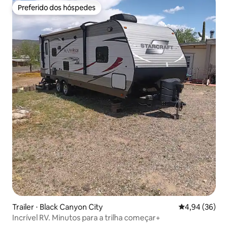
Preferido dos hóspedes
Preferido dos hóspedes
Trailer ⋅ Black Canyon City
4,94 de uma a
4,94 (36)
Incrível RV. Minutos para a trilha começar+