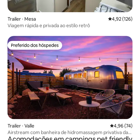
Trailer ⋅ Mesa
4,92 de uma av
4,92 (126)
Viagem rápida e privada ao estilo retrô
Preferido dos hóspedes
Preferido dos hóspedes
Trailer ⋅ Valle
4,96 de uma a
4,96 (74)
Airstream com banheira de hidromassagem privativa da
Acomodações em campings pet friendly
The Outpost