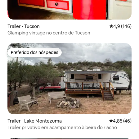
Trailer ⋅ Tucson
4,9 de uma av
4,9 (146)
Glamping vintage no centro de Tucson
Preferido dos hóspedes
Preferido dos hóspedes
Trailer ⋅ Lake Montezuma
4,85 de uma a
4,85 (46)
Trailer privativo em acampamento à beira do riacho