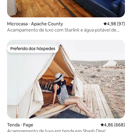
Microcasa ⋅ Apache County
4,98 de uma a
4,98 (97)
Acampamento de luxo com Starlink e água potável de
poço
Preferido dos hóspedes
Preferido dos hóspedes
Tenda ⋅ Page
4,86 de uma ava
4,86 (668)
Acampamento de luxo em tenda em Shash Dine'