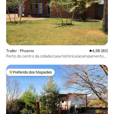
Trailer ⋅ Phoenix
4,98 de uma av
4,98 (80)
Perto do centro da cidade/casa histórica/acampamento
de trailers no quintal
Preferido dos hóspedes
Entre os melhores preferidos dos hóspedes