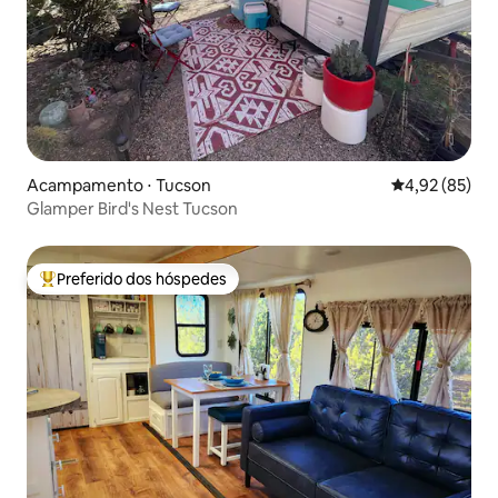
Acampamento ⋅ Tucson
4,92 de uma a
4,92 (85)
Glamper Bird's Nest Tucson
Preferido dos hóspedes
Entre os melhores preferidos dos hóspedes