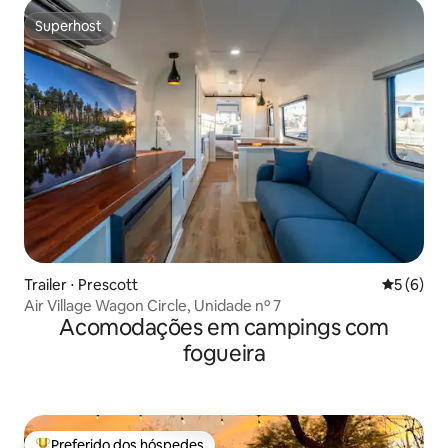
Superhost
Superhost
Trailer ⋅ Prescott
5 de uma 
5 (6)
Air Village Wagon Circle, Unidade nº 7
Acomodações em campings com
fogueira
Preferido dos hóspedes