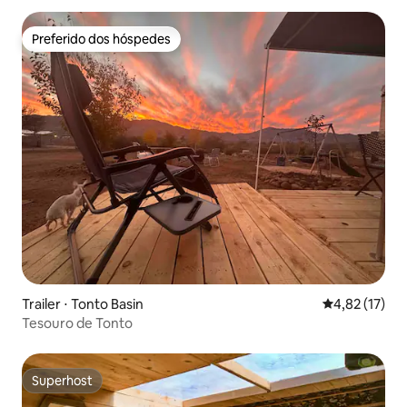
Preferido dos hóspedes
Preferido dos hóspedes
Trailer ⋅ Tonto Basin
4,82 de uma a
4,82 (17)
Tesouro de Tonto
Superhost
Superhost