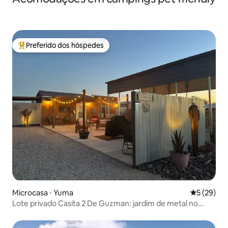
Preferido dos hóspedes
Entre os melhores preferidos dos hóspedes
Microcasa ⋅ Yuma
5 de uma a
5 (29)
Lote privado Casita 2 De Guzman: jardim de metal no
deserto