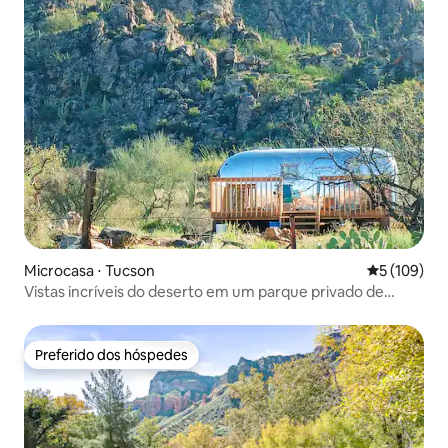
Microcasa ⋅ Tucson
5 de uma av
5 (109)
Vistas incríveis do deserto em um parque privado de
Saguaro de 120 hectares
Preferido dos hóspedes
Preferido dos hóspedes