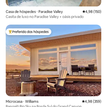
Casa de hóspedes ⋅ Paradise Valley
4,98 de uma av
4,98 (150)
Casita de luxo no Paradise Valley + oásis privado
Preferido dos hóspedes
Entre os melhores preferidos dos hóspedes
Microcasa ⋅ Williams
4,98 de uma ava
4,98 (359)
Bangalô Big Sky na Borda Sul do Grand Canyon