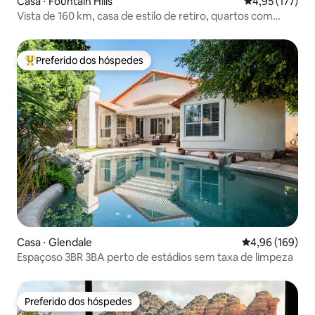
Casa ⋅ Fountain Hills
4,95 de uma av
4,95 (177)
Vista de 160 km, casa de estilo de retiro, quartos com
banheiro
Preferido dos hóspedes
Entre os melhores preferidos dos hóspedes
Casa ⋅ Glendale
4,96 de uma av
4,96 (169)
Espaçoso 3BR 3BA perto de estádios sem taxa de limpeza
Preferido dos hóspedes
Preferido dos hóspedes