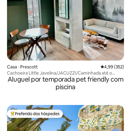
Casa ⋅ Prescott
4,99 de uma av
4,99 (352)
Cachoeira Little Javelina/JACUZZI/Caminhada até o
Aluguel por temporada pet friendly com
centro
piscina
Preferido dos hóspedes
Entre os melhores preferidos dos hóspedes