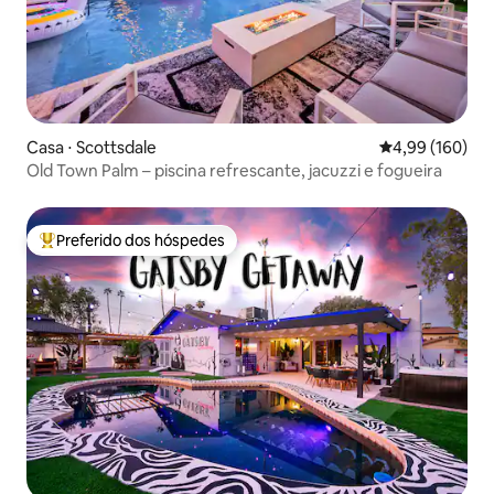
Casa ⋅ Scottsdale
4,99 de uma av
4,99 (160)
Old Town Palm – piscina refrescante, jacuzzi e fogueira
Preferido dos hóspedes
Entre os melhores preferidos dos hóspedes