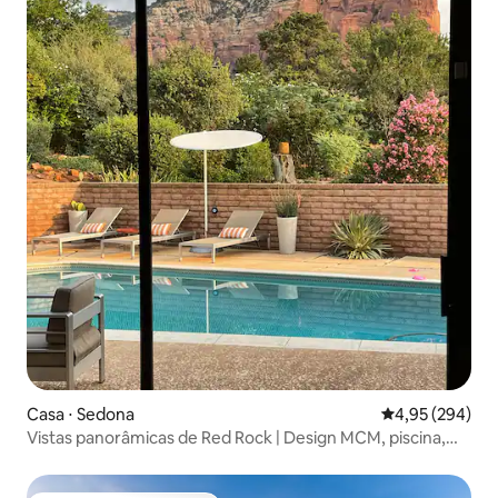
Casa ⋅ Sedona
4,95 de uma ava
4,95 (294)
Vistas panorâmicas de Red Rock | Design MCM, piscina,
spa