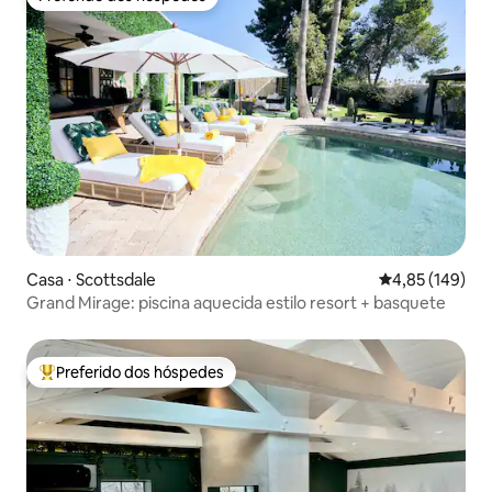
Preferido dos hóspedes
Casa ⋅ Scottsdale
4,85 de uma av
4,85 (149)
Grand Mirage: piscina aquecida estilo resort + basquete
Preferido dos hóspedes
Entre os melhores preferidos dos hóspedes