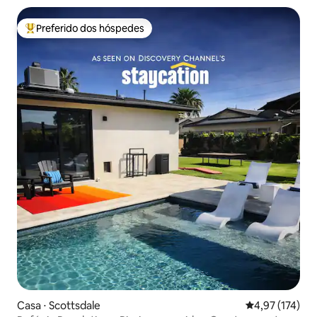
Preferido dos hóspedes
Entre os melhores preferidos dos hóspedes
Casa ⋅ Scottsdale
4,97 de uma av
4,97 (174)