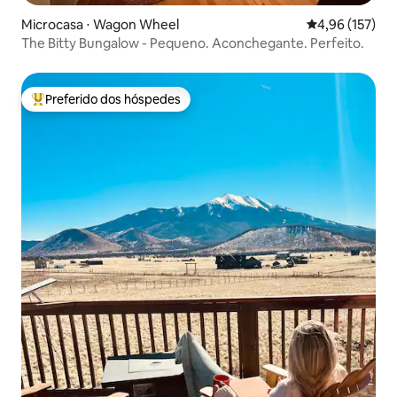
Microcasa ⋅ Wagon Wheel
4,96 de uma av
4,96 (157)
The Bitty Bungalow - Pequeno. Aconchegante. Perfeito.
Preferido dos hóspedes
Entre os melhores preferidos dos hóspedes