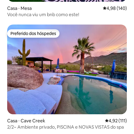
Casa ⋅ Mesa
4,98 de uma av
4,98 (140)
Você nunca viu um bnb como este!
Preferido dos hóspedes
Preferido dos hóspedes
Casa ⋅ Cave Creek
4,92 de uma av
4,92 (111)
2/2~ Ambiente privado, PISCINA e NOVAS VISTAS do spa