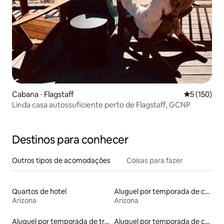
Cabana ⋅ Flagstaff
5 de uma av
5 (150)
Linda casa autossuficiente perto de Flagstaff, GCNP
Destinos para conhecer
Outros tipos de acomodações
Coisas para fazer
Quartos de hotel
Aluguel por temporada de casas de veraneio
Arizona
Arizona
Aluguel por temporada de trailers
Aluguel por temporada de contêineres