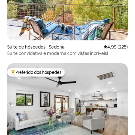
Suíte de hóspedes ⋅ Sedona
4,99 de uma av
4,99 (225)
Suíte convidativa e moderna com vistas incríveis!
Preferido dos hóspedes
Entre os melhores preferidos dos hóspedes