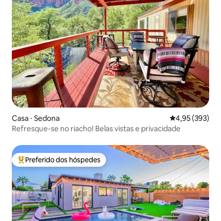
Casa ⋅ Sedona
4,95 de uma av
4,95 (393)
Refresque-se no riacho! Belas vistas e privacidade
Preferido dos hóspedes
Entre os melhores preferidos dos hóspedes