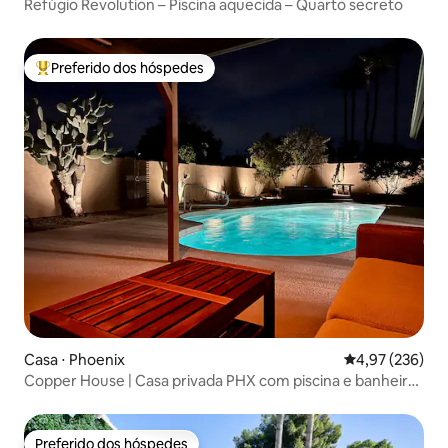
Refúgio Revolution – Piscina aquecida – Quarto secreto
Preferido dos hóspedes
Entre os melhores preferidos dos hóspedes
Casa ⋅ Phoenix
4,97 de uma av
4,97 (236)
Copper House | Casa privada PHX com piscina e banheira
de hidromassagem
Preferido dos hóspedes