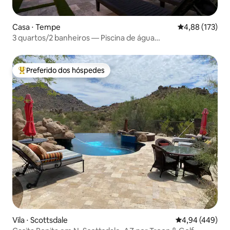
Casa ⋅ Tempe
4,88 de uma av
4,88 (173)
3 quartos/2 banheiros — Piscina de água
salgada/jacuzzi/bilhar
Preferido dos hóspedes
Entre os melhores preferidos dos hóspedes
Vila ⋅ Scottsdale
4,94 de uma ava
4,94 (449)