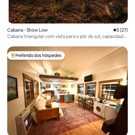
Cabana ⋅ Show Low
5 de uma a
5 (27)
Cabana triangular com vista para o pôr do sol, capacidade
para 12 pessoas, aceita cães
Preferido dos hóspedes
Entre os melhores preferidos dos hóspedes