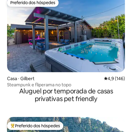
Preferido dos hóspedes
Preferido dos hóspedes
Casa ⋅ Gilbert
4,9 de uma av
4,9 (146)
Steampunk e fliperama no topo
Aluguel por temporada de casas
privativas pet friendly
Preferido dos hóspedes
Entre os melhores preferidos dos hóspedes