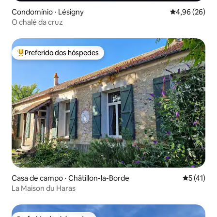
Condomínio ⋅ Lésigny
4,96 de uma a
4,96 (26)
O chalé da cruz
Preferido dos hóspedes
Entre os melhores preferidos dos hóspedes
Casa de campo ⋅ Châtillon-la-Borde
5 de uma a
5 (41)
La Maison du Haras