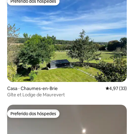
Preferido dos hóspedes
Preferido dos hóspedes
Casa ⋅ Chaumes-en-Brie
4,97 de uma a
4,97 (33)
Gîte et Lodge de Maurevert
Preferido dos hóspedes
Preferido dos hóspedes