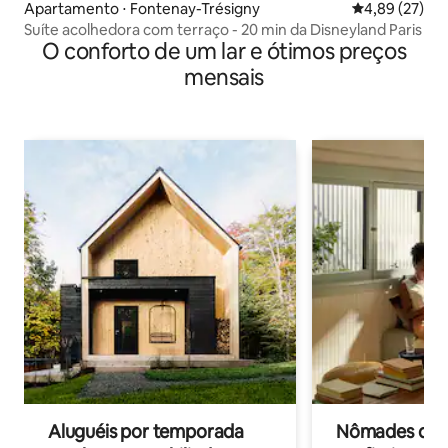
Apartamento ⋅ Fontenay-Trésigny
4,89 de uma a
4,89 (27)
Suíte acolhedora com terraço - 20 min da Disneyland Paris
O conforto de um lar e ótimos preços
mensais
Aluguéis por temporada
Nômades digit