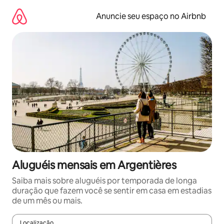
Pular
para
Anuncie seu espaço no Airbnb
o
conteúdo
Aluguéis mensais em Argentières
Saiba mais sobre aluguéis por temporada de longa
duração que fazem você se sentir em casa em estadias
de um mês ou mais.
Localização