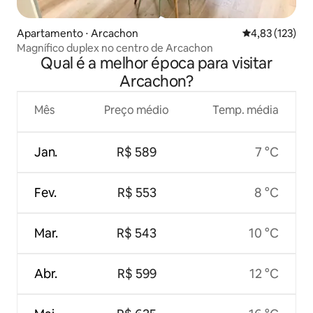
Apartamento ⋅ Arcachon
4,83 de uma av
4,83 (123)
Magnífico duplex no centro de Arcachon
Qual é a melhor época para visitar
Arcachon?
Mês
Preço médio
Temp. média
Jan.
R$ 589
7 °C
Fev.
R$ 553
8 °C
Mar.
R$ 543
10 °C
Abr.
R$ 599
12 °C