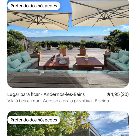
Preferido dos hóspedes
Preferido dos hóspedes
Lugar para ficar ⋅ Andernos-les-Bains
4,95 de uma a
4,95 (20)
Vila à beira-mar · Acesso a praia privativa · Piscina
Preferido dos hóspedes
Preferido dos hóspedes