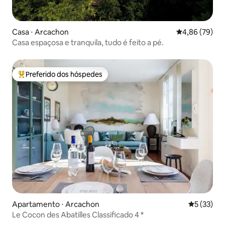
Casa ⋅ Arcachon
4,86 de uma a
4,86 (79)
Casa espaçosa e tranquila, tudo é feito a pé.
Preferido dos hóspedes
Entre os melhores preferidos dos hóspedes
Apartamento ⋅ Arcachon
5 de uma a
5 (33)
Le Cocon des Abatilles Classificado 4 *