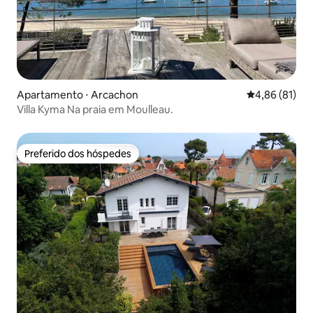
Apartamento ⋅ Arcachon
4,86 de uma a
4,86 (81)
Villa Kyma Na praia em Moulleau.
Preferido dos hóspedes
Preferido dos hóspedes