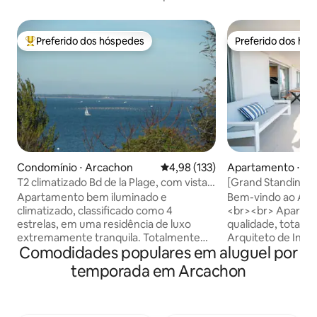
Preferido dos hóspedes
Preferido dos hó
Entre os melhores preferidos dos hóspedes
Preferido dos hó
Condomínio ⋅ Arcachon
4,98 de uma avaliação média de 
4,98 (133)
Apartamento ⋅ Ar
T2 climatizado Bd de la Plage, com vista
[Grand Standing] 
para a baía.
para o mar e acess
Apartamento bem iluminado e
Bem-vindo ao Apa
climatizado, classificado como 4
<br><br> Apartam
estrelas, em uma residência de luxo
qualidade, totalm
extremamente tranquila. Totalmente
Arquiteto de Inte
Comodidades populares em aluguel por
reformado, tudo é novo, internet Wi-Fi
que se estende at
de fibra. Localização ideal, a 1 minuto a
podem ver, a praia 
temporada em Arcachon
pé da praia e das ciclovias, todos os
deslumbrante que
comércios e serviços acessíveis a pé.
durante toda a su
Bela sala de estar com vista para o
Espaço de estacio