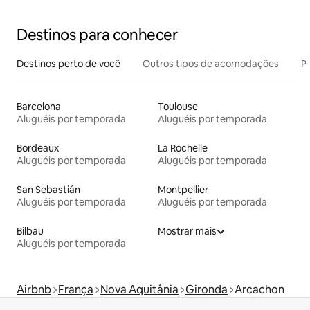
Destinos para conhecer
Destinos perto de você
Outros tipos de acomodações
Pr
Barcelona
Toulouse
Aluguéis por temporada
Aluguéis por temporada
Bordeaux
La Rochelle
Aluguéis por temporada
Aluguéis por temporada
San Sebastián
Montpellier
Aluguéis por temporada
Aluguéis por temporada
Bilbau
Mostrar mais
Aluguéis por temporada
Airbnb
França
Nova Aquitânia
Gironda
Arcachon