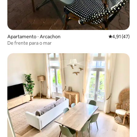
Apartamento ⋅ Arcachon
4,91 de uma a
4,91 (47)
De frente para o mar