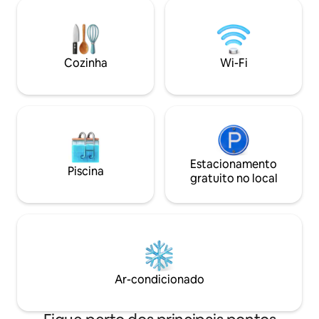
terraço equipado para refeições.
acesso direto à pr
Cozinha aberta, armários, banheiro
pé do centro da c
separado. Grande vaga de
suas lojas e resta
estacionamento em garagem coberta
<br>//Oferta excl
(box de 5,30 m x 3,10 m) totalmente
Concierge Service
Cozinha
Wi-Fi
segura e de fácil acesso. 2 bicicletas
para estadias de 7
estão à sua espera (VTT).
<br>
Estacionamento
Piscina
gratuito no local
Ar-condicionado