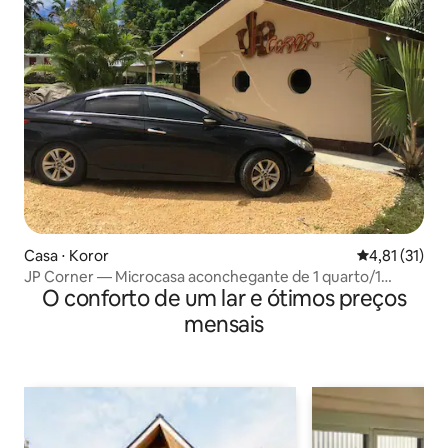
Casa ⋅ Koror
4,81 de uma a
4,81 (31)
JP Corner — Microcasa aconchegante de 1 quarto/1
O conforto de um lar e ótimos preços
banheiro
mensais