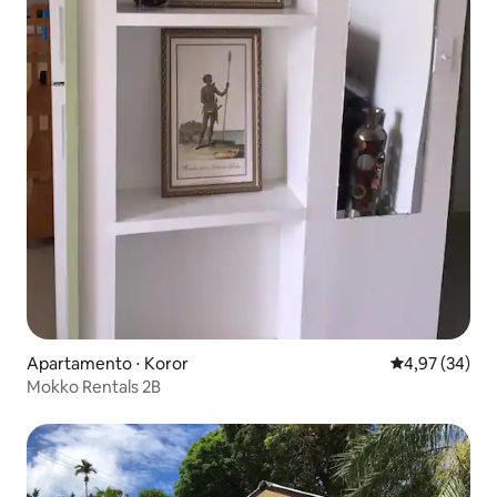
Apartamento ⋅ Koror
4,97 de uma a
4,97 (34)
Mokko Rentals 2B