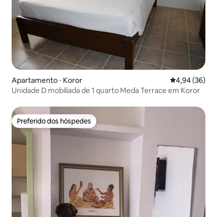
Apartamento ⋅ Koror
4,94 de uma a
4,94 (36)
Unidade D mobiliada de 1 quarto Meda Terrace em Koror
Preferido dos hóspedes
Preferido dos hóspedes