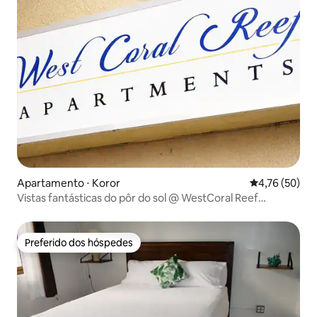
Apartamento ⋅ Koror
4,76 de uma a
4,76 (50)
Vistas fantásticas do pôr do sol @ WestCoral Reef
Apartments
Preferido dos hóspedes
Preferido dos hóspedes