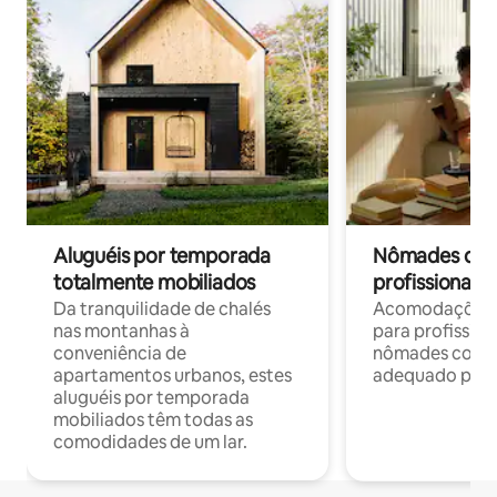
Aluguéis por temporada
Nômades digit
totalmente mobiliados
profissionais 
Da tranquilidade de chalés
Acomodações c
nas montanhas à
para profission
conveniência de
nômades com W
apartamentos urbanos, estes
adequado para 
aluguéis por temporada
mobiliados têm todas as
comodidades de um lar.