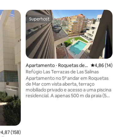
Apartame
Superhost
Prefe
Superhost
Entre o
Mar
Casa Vera
Desfrute
apartamen
para o ma
La Roman
merecido
relaxant
do Caste
Apartamento ⋅ Roquetas de
4,86 de uma avaliação
4,86 (14)
Roquetas 
Mar
Refúgio Las Terrazas de Las Salinas
Você vai 
Apartamento no 5º andar em Roquetas
ções
apartame
de Mar com vista aberta, terraço
preparad
mobiliado privado e acesso a uma piscina
para você
residencial. A apenas 500 m da praia (5
respire a
minutos a pé). Acomoda 5 pessoas com
cama queen size, sofá-cama e sofá-
cama de solteiro. Cozinha totalmente
equipada com placa de indução, forno,
lava-louças, geladeira e café Nespresso.
Smart TV, ar-condicionado em ambos os
,87 de uma avaliação média de 5, 158 avaliações
4,87 (158)
quartos, máquina de lavar roupa com