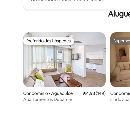
Alugu
Preferido dos hóspedes
Superho
Preferido dos hóspedes
Superho
Condomínio ⋅ Aguadulce
4,93 de uma avaliação m
4,93 (149)
Condomín
Apartamentos Dubamar
Lindo apa
piscinas.