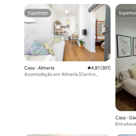
Superhost
Superho
Superhost
Superho
Casa ⋅ Almería
4,81 de uma avaliação m
4,81 (301)
Acomodação em Almería (Centro
Histórico)
Casa ⋅ Gá
Entreten