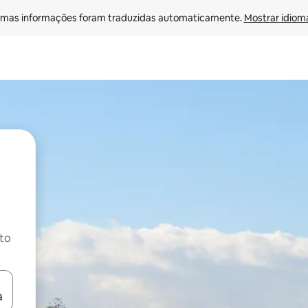
mas informações foram traduzidas automaticamente. 
Mostrar idioma
ito
ore-os usando as seta para cima e para baixo do teclado ou tocando e