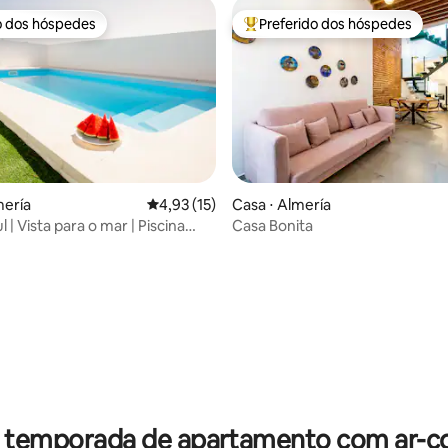
o dos hóspedes
Preferido dos hóspedes
o dos hóspedes
Entre os melhores preferidos d
média de 5, 22 avaliações
mería
4,93 de uma avaliação média de 5, 15 avalia
4,93 (15)
Casa ⋅ Almería
 | Vista para o mar | Piscina
Casa Bonita
 Churrasco | Ar-condicionado
r temporada de apartamento com ar-c