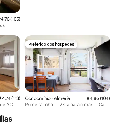
,76 de uma avaliação média de 5, 105 avaliações
4,76 (105)
us
Preferido dos hóspedes
Preferido dos hóspedes
4,74 de uma avaliação média de 5, 113 avaliações
4,74 (113)
Condomínio ⋅ Almería
4,86 de uma avaliação 
4,86 (104)
ções
r e AC-
Primeira linha — Vista para o mar — Cabo
de Gata e golfe
lias