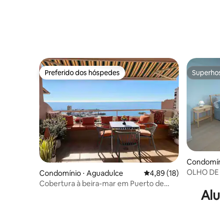
Preferido dos hóspedes
Superho
Preferido dos hóspedes
Superho
Condomíni
OLHO DE 
Condomínio ⋅ Aguadulce
4,89 de uma avaliação 
4,89 (18)
Cobertura à beira-mar em Puerto de
Alu
Aguadulce