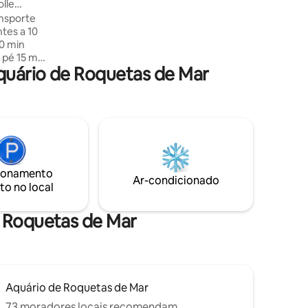
olle
secadora. Caminhe até restaurantes,
ansporte
Gran Plaza Mall e Aqua Park. Fuga
ntes a 10
mediterrânea perfeita.
0 min
 pé 15 min
quário de Roquetas de Mar
5 min de
s y
 de golfe
n a torta
ônibus 5
u Fuß
ionamento
lcazaba
Ar-condicionado
to no local
m Bus
e Roquetas de Mar
Aquário de Roquetas de Mar
73 moradores locais recomendam