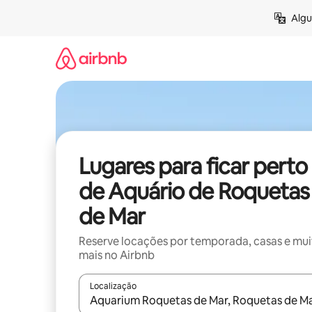
Pular
Algu
para
o
conteúdo
Lugares para ficar perto
de Aquário de Roquetas
de Mar
Reserve locações por temporada, casas e mu
mais no Airbnb
Localização
Quando os resultados estiverem disponíveis, expl