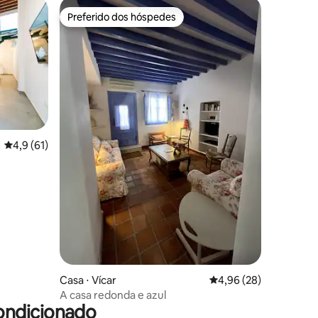
Preferido dos hóspedes
os hóspedes
Preferido dos hóspedes
ções
4,9 de uma avaliação média de 5, 61 avaliações
4,9 (61)
Casa ⋅ Vícar
4,96 de uma avaliação
4,96 (28)
A casa redonda e azul
ondicionado