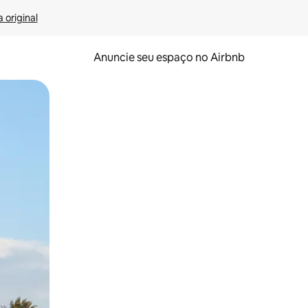
 original
Anuncie seu espaço no Airbnb
 deslizando o dedo na tela.