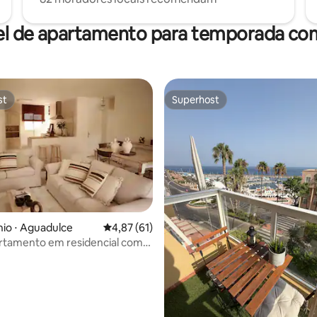
el de apartamento para temporada com
st
Superhost
st
Superhost
édia de 5, 149 avaliações
io ⋅ Aguadulce
4,87 de uma avaliação média de 5, 61 avalia
4,87 (61)
rtamento em residencial com