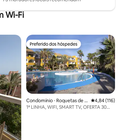
 Wi-Fi
Preferido dos hóspedes
Preferido dos hóspedes
ções
Condomínio ⋅ Roquetas de M
4,84 de uma avaliação 
4,84 (116)
ar
1ª LINHA, WIFI, SMART TV, OFERTA 30
AGOSTO/5 SETTEMBRO