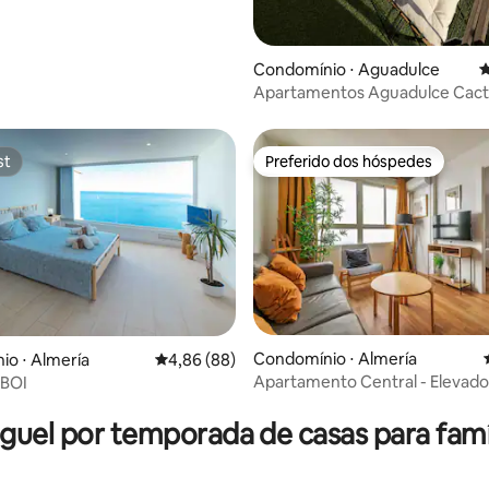
Condomínio ⋅ Aguadulce
4
Apartamentos Aguadulce Cact
st
Preferido dos hóspedes
st
Preferido dos hóspedes
Condomínio ⋅ Almería
o ⋅ Almería
4,86 de uma avaliação média de 5, 88 avalia
4,86 (88)
Apartamento Central - Elevado
BOI
média de 5, 18 avaliações
Aquecimento
guel por temporada de casas para famí