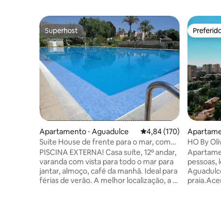
Superhost
Preferid
Superhost
Preferid
Apartamento ⋅ Aguadulce
4,84 de uma avaliação m
4,84 (170)
Apartame
Suite House de frente para o mar, com
HO By Oli
estacionamento, piscina, Wi-Fi e ar-
PISCINA EXTERNA! Casa suíte, 12º andar,
Apartame
condicionado
varanda com vista para todo o mar para
pessoas, 
jantar, almoço, café da manhã. Ideal para
Aguadulc
férias de verão. A melhor localização, a 1
praia.Ace
minuto da praia, calçadão, parque, lojas,
condicio
mercados. Piscina, estacionamento, ar-
totalment
condicionado, Wi-Fi, TV LG de 65" de alta
privativo
qualidade, banheira de hidromassagem,
higiene p