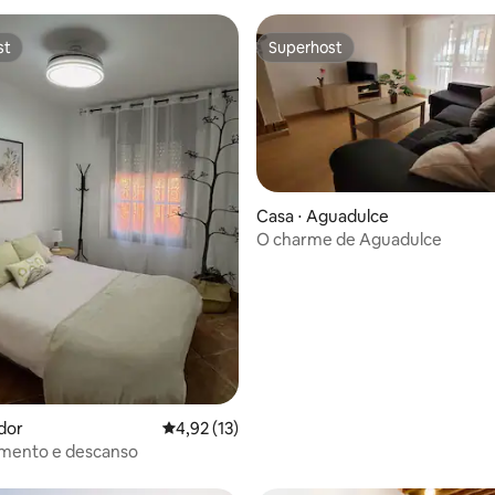
st
Superhost
st
Superhost
Casa ⋅ Aguadulce
O charme de Aguadulce
édia de 5, 301 avaliações
dor
4,92 de uma avaliação média de 5, 13 avalia
4,92 (13)
imento e descanso