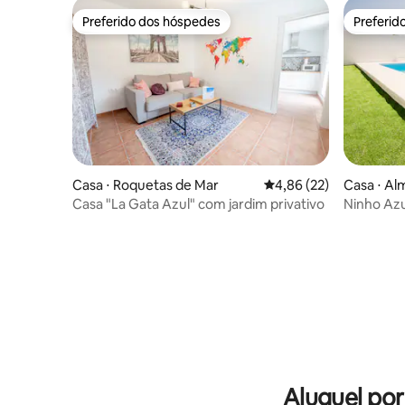
Preferido dos hóspedes
Preferid
Preferido dos hóspedes
Preferid
Casa ⋅ Roquetas de Mar
4,86 de uma avaliação 
4,86 (22)
Casa ⋅ Al
Casa "La Gata Azul" com jardim privativo
Ninho Azul
privada |
Aluguel po