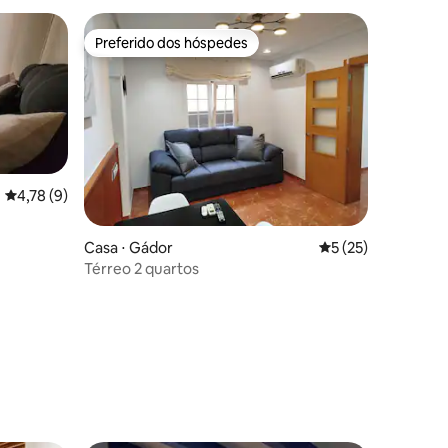
Preferido dos hóspedes
Preferido dos hóspedes
4,78 de uma avaliação média de 5, 9 avaliações
4,78 (9)
Casa ⋅ Gádor
5 de uma avaliação
5 (25)
Térreo 2 quartos
ções