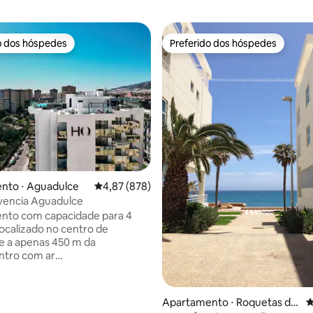
o dos hóspedes
Preferido dos hóspedes
o dos hóspedes
Preferido dos hóspedes
édia de 5, 170 avaliações
nto ⋅ Aguadulce
4,87 de uma avaliação média de 5, 878 avalia
4,87 (878)
vencia Aguadulce
nto com capacidade para 4
localizado no centro de
e a apenas 450 m da
ntro com ar
nado/aquecimento, cozinha
e equipada, TV, banheiro
 com chuveiro, produtos de
Apartamento ⋅ Roquetas de
4
essoal, secador de cabelo,