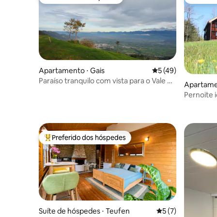
Preferido dos hóspedes
Preferid
Apartamento ⋅ Gais
5 de uma avaliação 
5 (49)
Paraíso tranquilo com vista para o Vale do
Apartame
Reno e Alpstein
Pernoite i
Preferido dos hóspedes
Entre os melhores preferidos dos hóspedes
Suíte de hóspedes ⋅ Teufen
5 de uma avaliação
5 (7)