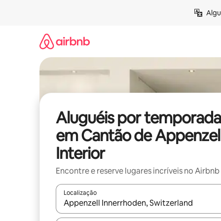
Pular
Algu
para
o
conteúdo
Aluguéis por temporada
em Cantão de Appenzel
Interior
Encontre e reserve lugares incríveis no Airbnb
Localização
Quando os resultados estiverem disponíveis, expl