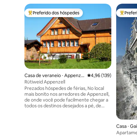
Preferido dos hóspedes
Prefe
Entre os melhores preferidos dos hóspedes
Entre os
Casa de veraneio ⋅ Appenzel
4,96 de uma avaliação m
4,96 (139)
l
Rütiweid Appenzell
Prezados hóspedes de férias, No local
mais bonito nos arredores de Appenzell,
de onde você pode facilmente chegar a
todos os destinos desejados a pé, de
bicicleta ou de transporte público,
recomendamos nossa casa de férias
Rütiweid. A partir daqui, você pode
Casa ⋅ Ga
chegar a instalações culturais e
Apartamen
esportivas em um tempo muito curto.