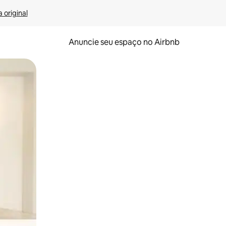
 original
Anuncie seu espaço no Airbnb
 deslizando o dedo na tela.