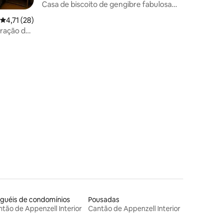
Casa de biscoito de gengibre fabulosa
em Appenzell
4,71 de uma avaliação média de 5, 28 avaliações
4,71 (28)
oração de
ções
guéis de condomínios
Pousadas
tão de Appenzell Interior
Cantão de Appenzell Interior