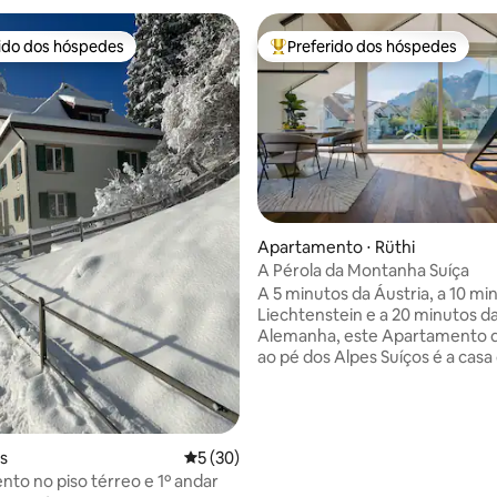
rido dos hóspedes
Preferido dos hóspedes
 melhores preferidos dos hóspedes
Entre os melhores preferidos d
Apartamento ⋅ Rüthi
A Pérola da Montanha Suíça
édia de 5, 139 avaliações
A 5 minutos da Áustria, a 10 mi
Liechtenstein e a 20 minutos d
Alemanha, este Apartamento 
ao pé dos Alpes Suíços é a casa 
perfeita para conquistar todos
países em uma estadia. - Jante onde as
águias voam no Restaurante Äsc
enfeitando a capa da National
is
5 de uma avaliação média de 5, 30 avalia
5 (30)
Geographic - Mergulhe no spa 
to no piso térreo e 1º andar
mais abundante da Europa, Ta