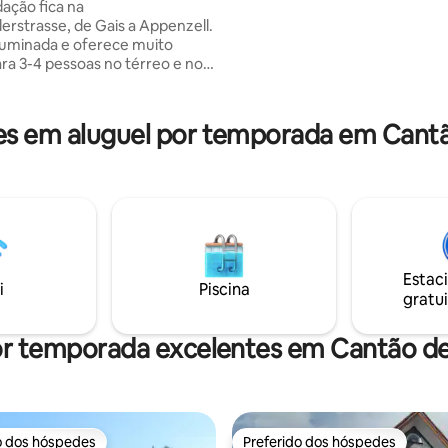
ação fica na
Therme - Visite aldeias encanta
erstrasse, de Gais a Appenzell.
Explore uma rede de trilhas par
iluminada e oferece muito
caminhadas e ciclismo - Desfr
ra 3-4 pessoas no térreo e no
tratamento na renomada Clínic
É uma casa patrícia, os tetos são
s (2,20 m) do que o normal.
icas de Appenzell. A cozinha
 em aluguel por temporada em Cantão
lmente equipada. 2 assentos
para crianças/berços
os, por
trilhas começam
 você atravessa a rua.
te: também há um anúncio
no Airbnb para alugar uma
ira da casa (8 pessoas).
Estac
i
Piscina
gratui
or temporada excelentes em Cantão de 
o dos hóspedes
Preferido dos hóspedes