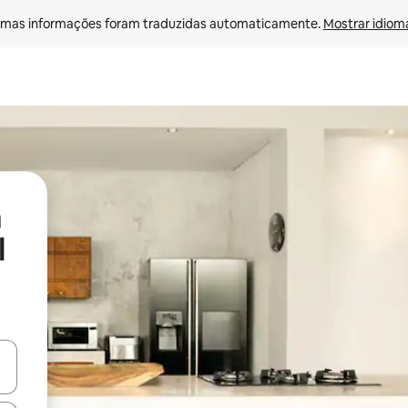
mas informações foram traduzidas automaticamente. 
Mostrar idioma
l
ore-os usando as seta para cima e para baixo do teclado ou tocando e