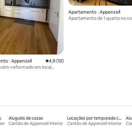
Apartamento ⋅ Appenzell
Apartamento de 1 quarto no c
Appenzell
nto ⋅ Appenzell
4,9 de uma avaliação média de 5, 10 avalia
4,9 (10)
recém-reformado em local
m Appenzell
s
Aluguéis de casas
Locações por temporada com piscina
Alu
ior
Cantão de Appenzell Interior
Cantão de Appenzell Interior
Can