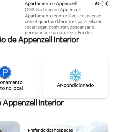
doras -
Apartamento ⋅ Appenzell
5 de uma avaliação
5 (13)
a
OG2: No topo de Appenzell!
ute de um
Apartamento confortável e espaçoso
a Alpstein
com 4 quartos diferentes para relaxar,
recarregar, desfrutar, descansar e
permanecer na natureza. Em dois
 de Appenzell Interior
minutos você pode estar no meio do
centro da vila de Appenzell com suas
casas coloridas de Appenzell. Em alguns
minutos, você pode estar diretamente
na estação de trem. É um ponto de
partida ideal para caminhadas e ciclismo,
rotas de escalada e explorar a área ao
redor. Basta estar na natureza e
ionamento
aproveitar tudo. Todos os preços (exceto
Ar-condicionado
to no local
o imposto de visitante) incluem IVA.
Appenzell Interior
Preferido dos hóspedes