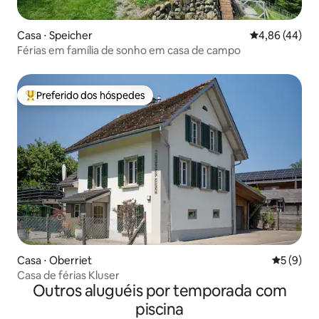
Casa ⋅ Speicher
4,86 de uma a
4,86 (44)
Férias em família de sonho em casa de campo
Preferido dos hóspedes
Entre os melhores preferidos dos hóspedes
Casa ⋅ Oberriet
5 de uma 
5 (9)
Casa de férias Kluser
Outros aluguéis por temporada com
piscina