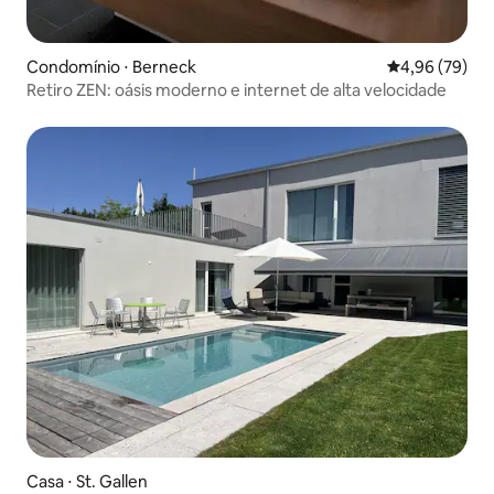
Condomínio ⋅ Berneck
4,96 de uma a
4,96 (79)
Retiro ZEN: oásis moderno e internet de alta velocidade
Casa ⋅ St. Gallen