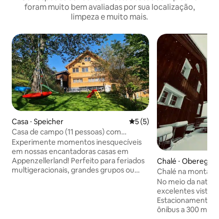
foram muito bem avaliadas por sua localização,
limpeza e muito mais.
Casa ⋅ Speicher
5 de uma avaliação média d
5 (5)
Casa de campo (11 pessoas) com
bangalô adicional (4 pessoas)
Experimente momentos inesquecíveis
em nossas encantadoras casas em
Appenzellerland! Perfeito para feriados
Chalé ⋅ Oberegg
multigeracionais, grandes grupos ou
Chalé na montanh
celebrações familiares, como
No meio da natur
aniversários e aniversários. A
excelentes vistas 
combinação da aconchegante "casa de
Estacionamento gr
campo" e da idílica "microcasa" oferece
ônibus a 300 m de distâ
espaço, conforto e o ambiente ideal
AT& CH / Bodensee / 