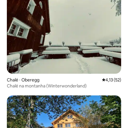
Chalé ⋅ Oberegg
4,13 de uma a
4,13 (52)
Chalé na montanha (Winterwonderland)