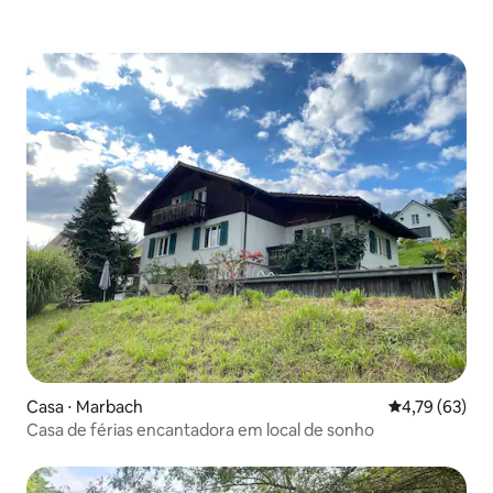
Casa ⋅ Marbach
4,79 de uma a
4,79 (63)
Casa de férias encantadora em local de sonho