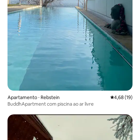
Apartamento ⋅ Rebstein
4,68 de uma a
4,68 (19)
BuddhApartment com piscina ao ar livre