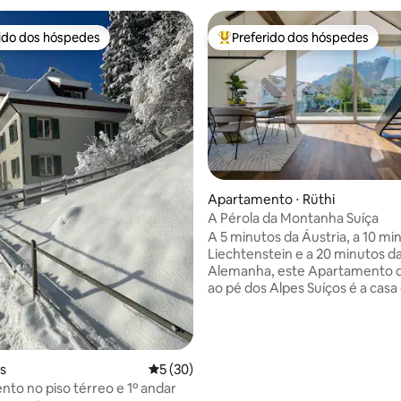
rido dos hóspedes
Preferido dos hóspedes
 melhores preferidos dos hóspedes
Entre os melhores preferidos d
Apartamento ⋅ Rüthi
A Pérola da Montanha Suíça
édia de 5, 139 avaliações
A 5 minutos da Áustria, a 10 mi
Liechtenstein e a 20 minutos d
Alemanha, este Apartamento 
ao pé dos Alpes Suíços é a casa 
perfeita para conquistar todos
países em uma estadia. - Jante onde as
águias voam no Restaurante Äsc
enfeitando a capa da National
is
5 de uma avaliação média de 5, 30 avalia
5 (30)
Geographic - Mergulhe no spa 
to no piso térreo e 1º andar
mais abundante da Europa, Ta