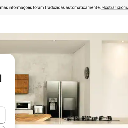
mas informações foram traduzidas automaticamente. 
Mostrar idioma
l
ore-os usando as seta para cima e para baixo do teclado ou tocando e