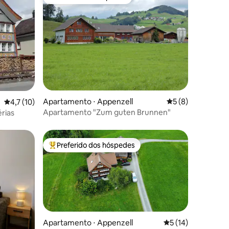
Preferido dos hóspedes
ções
Apartamento ⋅ Appenzell
5 de uma avaliaçã
5 (8)
4,7 de uma avaliação média de 5, 10 avaliações
4,7 (10)
Apartamento "Zum guten Brunnen"
rias
Preferido dos hóspedes
Entre os melhores preferidos dos hóspedes
Apartamento ⋅ Appenzell
5 de uma avaliação
5 (14)