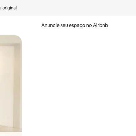
 original
Anuncie seu espaço no Airbnb
 deslizando o dedo na tela.