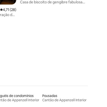
Casa de biscoito de gengibre fabulosa
em Appenzell
4,71 de uma avaliação média de 5, 28 avaliações
4,71 (28)
oração de
ções
guéis de condomínios
Pousadas
tão de Appenzell Interior
Cantão de Appenzell Interior