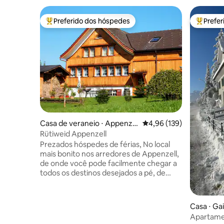
Preferido dos hóspedes
Prefe
Entre os melhores preferidos dos hóspedes
Entre os
Casa de veraneio ⋅ Appenzel
4,96 de uma avaliação m
4,96 (139)
l
Rütiweid Appenzell
Prezados hóspedes de férias, No local
mais bonito nos arredores de Appenzell,
de onde você pode facilmente chegar a
todos os destinos desejados a pé, de
bicicleta ou de transporte público,
recomendamos nossa casa de férias
Rütiweid. A partir daqui, você pode
Casa ⋅ Ga
chegar a instalações culturais e
Apartamen
esportivas em um tempo muito curto.