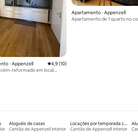
Apartamento ⋅ Appenzell
Apartamento de 1 quarto no c
Appenzell
nto ⋅ Appenzell
4,9 de uma avaliação média de 5, 10 avalia
4,9 (10)
recém-reformado em local
m Appenzell
s
Aluguéis de casas
Locações por temporada com piscina
Alu
ior
Cantão de Appenzell Interior
Cantão de Appenzell Interior
Can