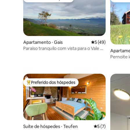
Preferido dos hóspedes
Preferid
Apartamento ⋅ Gais
5 de uma avaliação 
5 (49)
Paraíso tranquilo com vista para o Vale do
Apartame
Reno e Alpstein
Pernoite i
Preferido dos hóspedes
Entre os melhores preferidos dos hóspedes
Suíte de hóspedes ⋅ Teufen
5 de uma avaliação
5 (7)