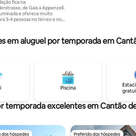
ação fica na
Therme - Visite aldeias encanta
erstrasse, de Gais a Appenzell.
Explore uma rede de trilhas par
iluminada e oferece muito
caminhadas e ciclismo - Desfr
ra 3-4 pessoas no térreo e no
tratamento na renomada Clínic
É uma casa patrícia, os tetos são
s (2,20 m) do que o normal.
icas de Appenzell. A cozinha
 em aluguel por temporada em Cantão
lmente equipada. 2 assentos
para crianças/berços
os, por
trilhas começam
 você atravessa a rua.
te: também há um anúncio
no Airbnb para alugar uma
ira da casa (8 pessoas).
Estac
i
Piscina
gratui
or temporada excelentes em Cantão de 
o dos hóspedes
Preferido dos hóspedes