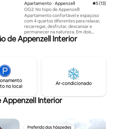
doras -
Apartamento ⋅ Appenzell
5 de uma avaliação
5 (13)
a
OG2: No topo de Appenzell!
ute de um
Apartamento confortável e espaçoso
a Alpstein
com 4 quartos diferentes para relaxar,
recarregar, desfrutar, descansar e
permanecer na natureza. Em dois
 de Appenzell Interior
minutos você pode estar no meio do
centro da vila de Appenzell com suas
casas coloridas de Appenzell. Em alguns
minutos, você pode estar diretamente
na estação de trem. É um ponto de
partida ideal para caminhadas e ciclismo,
rotas de escalada e explorar a área ao
redor. Basta estar na natureza e
ionamento
aproveitar tudo. Todos os preços (exceto
Ar-condicionado
to no local
o imposto de visitante) incluem IVA.
Appenzell Interior
Preferido dos hóspedes