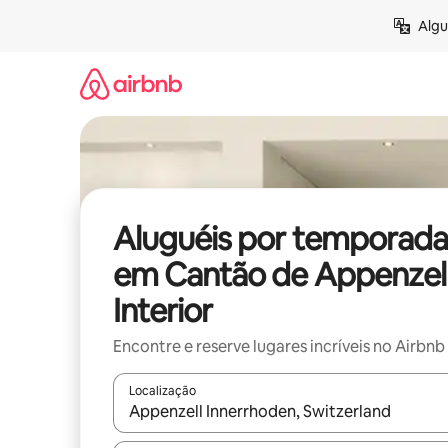
Pular
Algu
para
o
conteúdo
Aluguéis por temporada
em Cantão de Appenzel
Interior
Encontre e reserve lugares incríveis no Airbnb
Localização
Quando os resultados estiverem disponíveis, expl