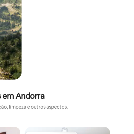
s em Andorra
o, limpeza e outros aspectos.
Apartame