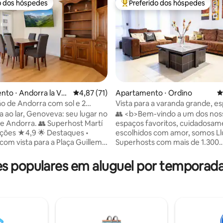
o dos hóspedes
Preferido dos hóspedes
o dos hóspedes
Entre os melhores preferidos d
média de 5, 62 avaliações
to ⋅ Andorra la Vell
4,87 de uma avaliação média de 5, 71 avalia
4,87 (71)
Apartamento ⋅ Ordino
4
o de Andorra com sol e 2
Vista para a varanda grande, e
3BD perto de Ordino
 ao lar, Genoveva: seu lugar no
👥 <b>Bem-vindo a um dos nos
a. 👥 Superhost Martí
espaços favoritos, cuidadosa
4,9 🌟 Destaques •
escolhidos com amor, somos Llui
com vista para a Plaça Guillemó
Superhosts com mais de 1.300
 estar com Smart TV de 55"e
comentários e uma avaliação d
 • Check-in autónomo •
4,91</b> 🌟 <b>Destaques</b> • Vistas
 populares em aluguel por temporad
totalmente equipada com
panorâmicas da varanda •
e lavar louça e máquina de
Estacionamento gratuito + ga
a • Wi-Fi de 300 Mb • Vaga de
privativa • Cozinha equipada • Perto de
mento gratuita a 750 m de
transportes públicos • Atendimento ao
• Berço e cadeira alta
cliente 24h 🏷 <b>Perfeito para</b>
s mediante solicitação 🏷
Casais • Famílias • Nômades digi