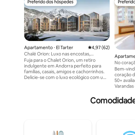
Preferido dos hóspedes
Preferid
Preferido dos hóspedes
Preferid
Apartamento ⋅ El Tarter
4,97 de uma avaliação 
4,97 (62)
Chalé Orion: Luxo nas encostas,
Apartamen
academia, sauna, piscina
Fuja para o Chalet Orion, um retiro
a
No coraçã
indulgente em Andorra perfeito para
varandas
Bem-vinda
famílias, casais, amigos e cachorrinhos.
coração de Andorr
Delicie-se com o luxo ecológico com um
50+ avaliações ★
sistema doméstico inteligente, AV
Varandas 
moderno e comodidades premium:
• Sala de
piscina, spa, academia e vistas
sofá-cama
Comodidades
inspiradoras para a montanha. Ideal para
Cozinha 
trabalho, com configuração avançada de
máquina d
escritório. Acomoda seis pessoas com
lavar roup
camas de pelúcia e elegantes banheiros
estaciona
com azulejos italianos. A poucos passos
distância 
de elevadores de esqui, perto de clubes
disponívei
chiques e lojas isentas de impostos. Inclui