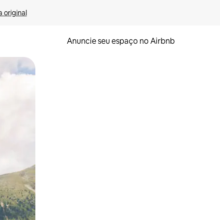
 original
Anuncie seu espaço no Airbnb
 deslizando o dedo na tela.