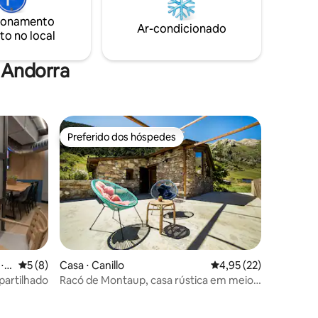
os sofás-cama individuais são para
s
ionamento
crianças.
Ar-condicionado
to no local
 Andorra
Preferido dos hóspedes
Preferido dos hóspedes
⋅ L
5 de uma avaliação média de 5, 8 avaliações
5 (8)
Casa ⋅ Canillo
4,95 de uma avaliação
4,95 (22)
artilhado
Racó de Montaup, casa rústica em meio à
ções
natureza