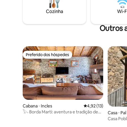
Perfeito 
3 vagas de estacionamento subterrâneo
da cidade • Reserve com antecedência
e armários de esqui para uma estadia
Cozinha
Wi-F
essas dat
perfeita e alegre.
Outros 
Preferido dos hóspedes
Preferido dos hóspedes
Cabana ⋅ Incles
4,92 de uma avaliação 
4,92 (13)
𓅂 Borda Martí: aventura e tradição de
Casa ⋅ Pal
Andorra