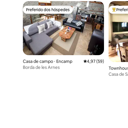
Preferido dos hóspedes
Prefe
Preferido dos hóspedes
Entre os
Casa de campo ⋅ Encamp
4,97 de uma avaliação 
4,97 (59)
Borda de les Arnes
Townhouse
Casa de S