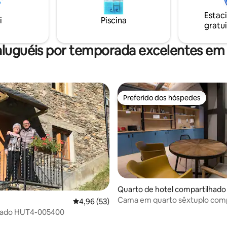
para Casais • Famílias • Amantes
Amantes da natureza • <b>Reserve com
,
antecedência: as semanas mai
Estac
i
Piscina
as vão rápido!
populares acabam rápido!</b>
gratui
aluguéis por temporada excelentes em
Preferido dos hóspedes
Preferido dos hóspedes
média de 5, 13 avaliações
Quarto de hotel compartilhado 
a Massana
Cama em quarto sêxtuplo comp
4,96 de uma avaliação média de 5, 53 avalia
4,96 (53)
Casa Poblado HUT4-005400