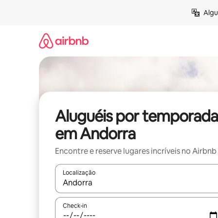
Pular
Algu
para
o
conteúdo
Aluguéis por temporada
em Andorra
Encontre e reserve lugares incríveis no Airbnb
Localização
Quando os resultados estiverem disponíveis, expl
Check-in