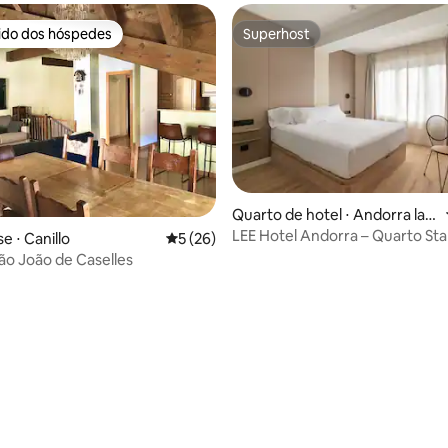
rido dos hóspedes
Superhost
 melhores preferidos dos hóspedes
Superhost
média de 5, 59 avaliações
Quarto de hotel ⋅ Andorra la V
ella
LEE Hotel Andorra – Quarto St
 ⋅ Canillo
5 de uma avaliação média de 5, 26 avalia
5 (26)
com vista
ão João de Caselles