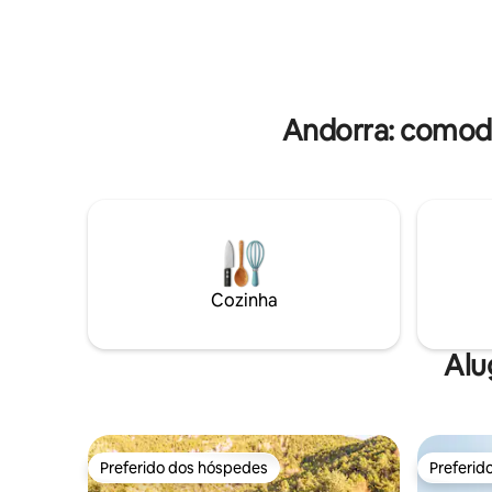
cuatro ha
quarto principal com cama de casal e 1
con chime
beliche, um banheiro com chuveiro e
vaso sanitário. AU -1 também um quarto
duplo e um banheiro com chuveiro 1
quarto pequeno com 2 camas de solteiro
(ideal para crianças
Andorra: comodi
Cozinha
Alu
Preferido dos hóspedes
Preferid
Preferido dos hóspedes
Preferid