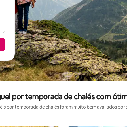
guel por temporada de chalés com ótim
is por temporada de chalés foram muito bem avaliados por su