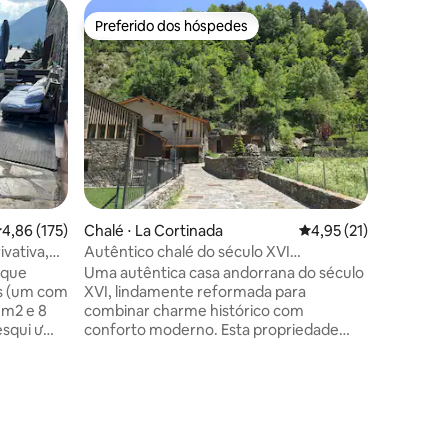
Preferido dos hóspedes
Prefe
Preferido dos hóspedes
Entre o
ções
,86 de uma avaliação média de 5, 175 avaliações
4,86 (175)
Chalé ⋅ La Cortinada
4,95 de uma avaliação
4,95 (21)
Chalé ⋅ C
ivativa,
Autêntico chalé do século XVI
Incles, 1
lindamente reformado
 que
Uma autêntica casa andorrana do século
Alojamen
XVI, lindamente reformada para
Canillo, 
 m2 e 8
combinar charme histórico com
esqui de 
esqui ư
conforto moderno. Esta propriedade
Soldeu. G
dispõe de cinco quartos duplos com
distância
uina de
banheiros privativos, além de duas salas
Trilha, r
de estar e uma cozinha totalmente
gastrono
Nas
equipada, acomodando
distância
etros)
confortavelmente até dez adultos e
fora. No 
es.
duas crianças. A casa é ideal para uma
chalé é d