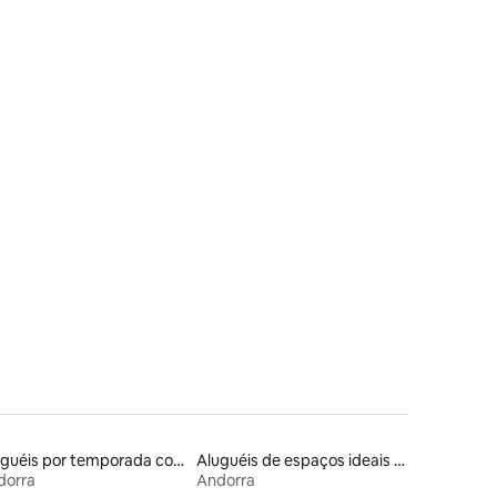
Aluguéis por temporada com sauna
Aluguéis de espaços ideais para famílias
dorra
Andorra