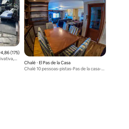
,86 de uma avaliação média de 5, 175 avaliações
4,86 (175)
ivativa,
Chalé ⋅ El Pas de la Casa
Chalé 10 pessoas-pistas-Pas de la casa-
HUT2-008284
ções