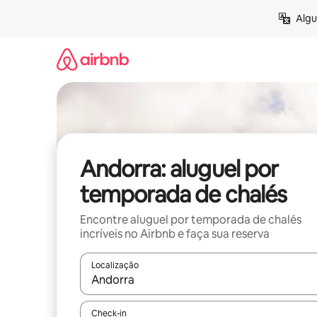
Pular
Algu
para
o
conteúdo
Andorra: aluguel por
temporada de chalés
Encontre aluguel por temporada de chalés
incríveis no Airbnb e faça sua reserva
Localização
Quando os resultados estiverem disponíveis, expl
Check-in