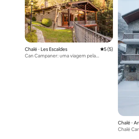
Chalé ⋅ Les Escaldes
5 de uma avaliação
5 (5)
Can Campaner: uma viagem pela
natureza
Chalé ⋅ Ar
Chalé Ca