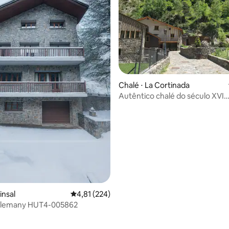
 média de 5, 5 avaliações
Chalé ⋅ La Cortinada
Autêntico chalé do século XVI
lindamente reformado
insal
4,81 de uma avaliação média de 5, 224 avalia
4,81 (224)
rlemany HUT4-005862