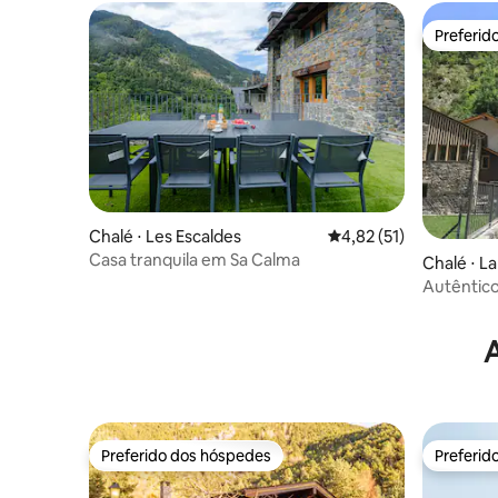
Preferid
Preferid
Chalé ⋅ Les Escaldes
4,82 de uma avaliação 
4,82 (51)
Casa tranquila em Sa Calma
Chalé ⋅ L
Autêntico
lindamen
A
Preferido dos hóspedes
Preferid
Preferido dos hóspedes
Preferid