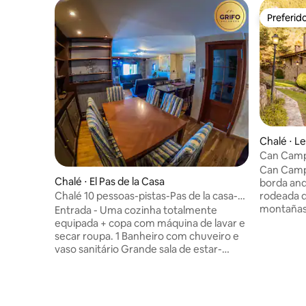
Preferid
Preferid
Chalé ⋅ L
Can Camp
natureza
Can Camp
Chalé ⋅ El Pas de la Casa
borda and
rodeada d
Chalé 10 pessoas-pistas-Pas de la casa-
montañas.
HUT2-008284
Entrada - Uma cozinha totalmente
tejados d
equipada + copa com máquina de lavar e
expuestas
secar roupa. 1 Banheiro com chuveiro e
auténtico
vaso sanitário Grande sala de estar-
tradiciona
jantar com terraço - com um sofá-cama
Andorra la
para 2 pessoas Quarto Aquário todo em
senderism
vidro com vista incrível para os psites -
para disfr
cama de casal 160 - 2 pessoas no - 1 – Um