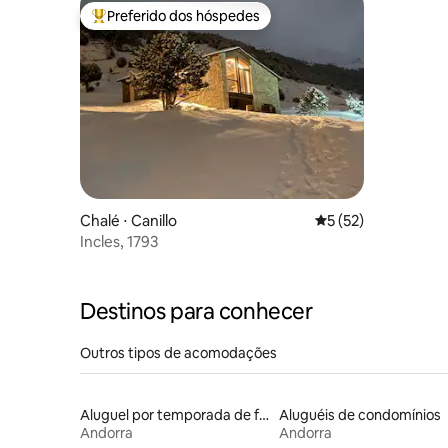
Preferido dos hóspedes
Entre os melhores preferidos dos hóspedes
Chalé ⋅ Canillo
5 de uma avaliação 
5 (52)
Incles, 1793
Destinos para conhecer
Outros tipos de acomodações
Aluguel por temporada de flats
Aluguéis de condomínios
Andorra
Andorra