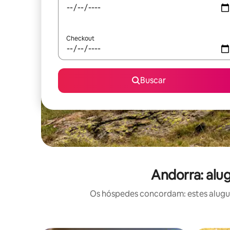
Checkout
Buscar
Andorra: alu
Os hóspedes concordam: estes alugué