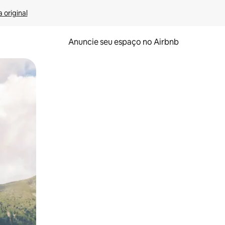
 original
Anuncie seu espaço no Airbnb
 deslizando o dedo na tela.