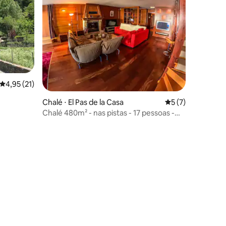
4,95 de uma avaliação média de 5, 21 avaliações
4,95 (21)
Chalé ⋅ El Pas de la Casa
5 de uma avaliaçã
5 (7)
Chalé 480m² - nas pistas - 17 pessoas -
HUT2-008054
ções