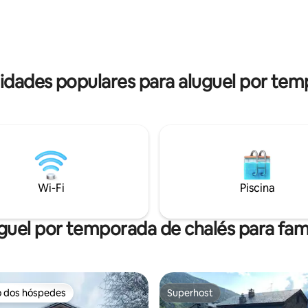
bitaciones y un acogedor salón
Reserva direta possível. Aceit
nea, es el refugio perfecto
máximo de 6 pessoas + bebê. HUT1-5216
para descansar. HUT7-008312
Gerenciado por Alquileaquí
dades populares para aluguel por tem
Wi-Fi
Piscina
guel por temporada de chalés para famí
o dos hóspedes
Superhost
o dos hóspedes
Superhost