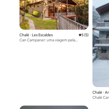
Chalé ⋅ Les Escaldes
5 de uma avaliação
5 (5)
Can Campaner: uma viagem pela
natureza
Chalé ⋅ Ar
Chalé Ca