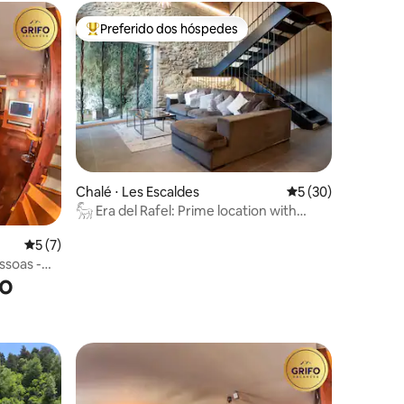
Preferido dos hóspedes
Entre os melhores preferidos dos hóspedes
Chalé ⋅ Les Escaldes
5 de uma avaliação
5 (30)
𓃵 Era del Rafel: Prime location with
ções
views
5 de uma avaliação média de 5, 7 avaliações
5 (7)
ssoas -
xo