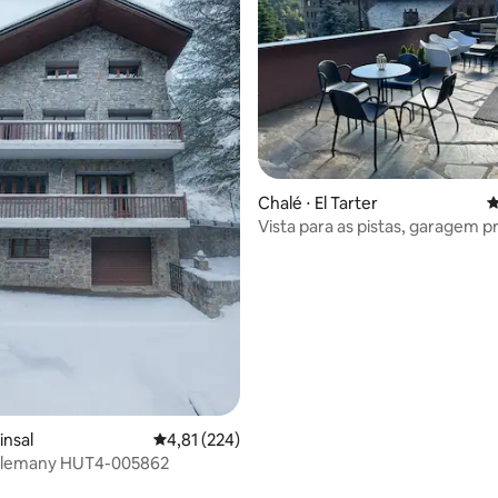
 média de 5, 5 avaliações
Chalé ⋅ El Tarter
4
Vista para as pistas, garagem pr
terraço XL
insal
4,81 de uma avaliação média de 5, 224 avalia
4,81 (224)
rlemany HUT4-005862