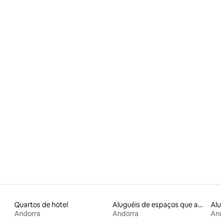
média de 5, 52 avaliações
Quartos de hotel
Aluguéis de espaços que aceitam animais de estimação
Andorra
Andorra
An