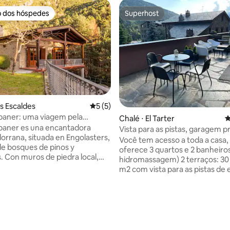
o dos hóspedes
Superhost
o dos hóspedes
Superhost
es Escaldes
5 de uma avaliação média de 5, 5 avalia
5 (5)
aner: uma viagem pela
Chalé ⋅ El Tarter
4
aner es una encantadora
Vista para as pistas, garagem pr
orrana, situada en Engolasters,
terraço XL
Você tem acesso a toda a casa,
e bosques de pinos y
oferece 3 quartos e 2 banheiros (um com
 Con muros de piedra local,
hidromassagem) 2 terraços: 30
e pizarra y vigas de madera
m2 com vista para as pistas de 
, mantiene el carácter
garagem privada real) Cozinha
 de las construcciones
totalmente equipada com máq
les. A solo 10 minutos de
lavar louça Pitch A 10 minutos a pé das
 Vella y cerca de rutas de
pistas de esqui de GRANDVALIRA ư 
o, ofrece una ubicación ideal
proximidades (menos de 100 m
utar de la naturaleza. Con
mercearias, bares e restaurant