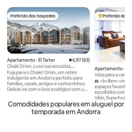
Preferido dos hóspedes
Preferido dos 
Preferido dos hóspedes
Entre os melhore
Apartamento ⋅ El Tarter
4,97 de uma avaliação média de
4,97 (63)
Chalé Orion: Luxo nas encostas,
Apartamento ⋅ Or
academia, sauna, piscina
Fuja para o Chalet Orion, um retiro
Vista para a vara
indulgente em Andorra perfeito para
3BD perto de Ord
👥 <b>Bem-vindo 
famílias, casais, amigos e cachorrinhos.
espaços favoritos
Delicie-se com o luxo ecológico com um
escolhidos com am
sistema doméstico inteligente, AV
Vikki, Superhosts
moderno e comodidades premium:
Comodidades populares em aluguel por
comentários e uma
piscina, spa, academia e vistas
4,91</b> 🌟 <b>Destaques</b> • Vistas
temporada em Andorra
inspiradoras para a montanha. Ideal para
panorâmicas da va
trabalho, com configuração avançada de
Estacionamento g
escritório. Acomoda seis pessoas com
privativa • Cozinha equipada • Perto de
camas de pelúcia e elegantes banheiros
transportes públicos • Atendimen