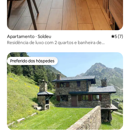
Apartamento ⋅ Soldeu
5 de uma 
5 (7)
Residência de luxo com 2 quartos e banheira de
hidromassagem
Preferido dos hóspedes
Preferido dos hóspedes