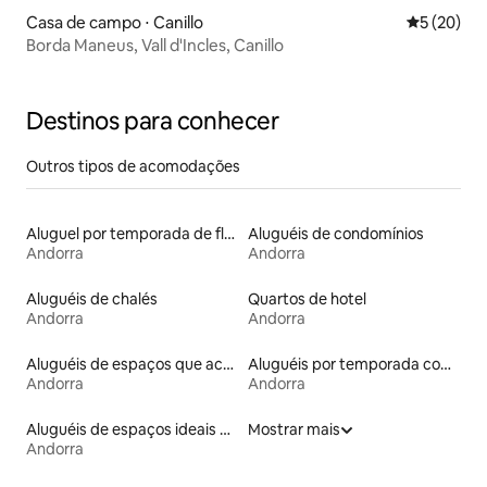
Casa de campo ⋅ Canillo
5 de uma a
5 (20)
Borda Maneus, Vall d'Incles, Canillo
Destinos para conhecer
Outros tipos de acomodações
Aluguel por temporada de flats
Aluguéis de condomínios
Andorra
Andorra
Aluguéis de chalés
Quartos de hotel
Andorra
Andorra
Aluguéis de espaços que aceitam animais de estimação
Aluguéis por temporada com sauna
Andorra
Andorra
Aluguéis de espaços ideais para famílias
Mostrar mais
Andorra