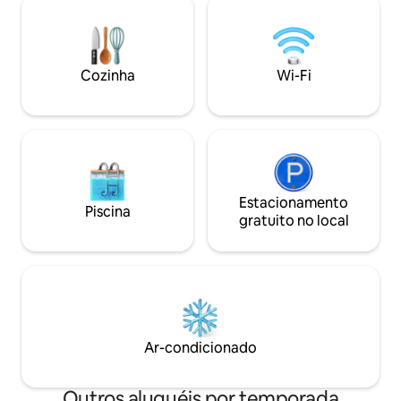
com azulejos italianos. A poucos passos
cliente 24h 🏷 <b>Perfeito para</b>
de elevadores de esqui, perto de clubes
Casais • Famílias •
chiques e lojas isentas de impostos.
Amantes da natureza • <b>Rese
Inclui 3 vagas de estacionamento
antecedência: as
subterrâneo e armários de esqui para
Cozinha
Wi-Fi
populares acabam
uma estadia perfeita e alegre.
Estacionamento
Piscina
gratuito no local
Ar-condicionado
Outros aluguéis por temporada