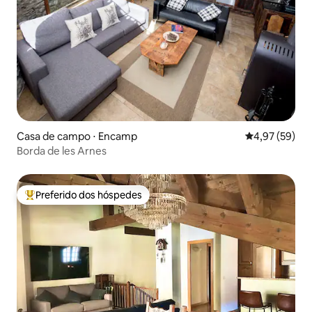
Casa de campo ⋅ Encamp
4,97 de uma a
4,97 (59)
Borda de les Arnes
Preferido dos hóspedes
Entre os melhores preferidos dos hóspedes