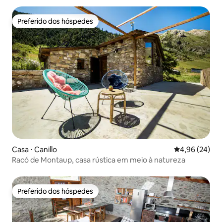
Preferido dos hóspedes
Preferido dos hóspedes
Casa ⋅ Canillo
4,96 de uma a
4,96 (24)
Racó de Montaup, casa rústica em meio à natureza
Preferido dos hóspedes
Preferido dos hóspedes