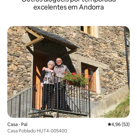
excelentes em Andorra
Casa ⋅ Pal
4,96 de uma a
4,96 (53)
Casa Poblado HUT4-005400