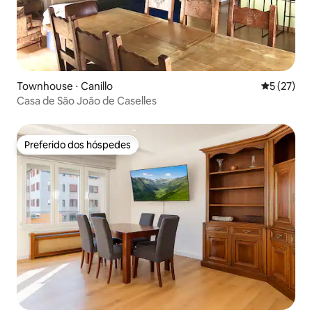
Townhouse ⋅ Canillo
5 de uma a
5 (27)
Casa de São João de Caselles
Preferido dos hóspedes
Preferido dos hóspedes