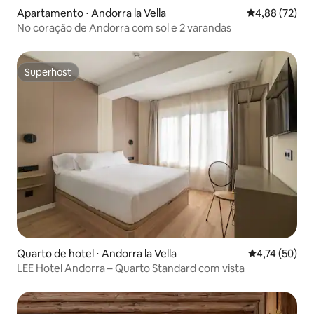
Apartamento ⋅ Andorra la Vella
4,88 de uma a
4,88 (72)
No coração de Andorra com sol e 2 varandas
Superhost
Superhost
Quarto de hotel ⋅ Andorra la Vella
4,74 de uma a
4,74 (50)
LEE Hotel Andorra – Quarto Standard com vista