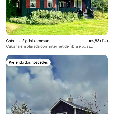
Cabana ⋅ Sigdal kommune
4,83 de uma av
4,83 (114)
Cabana ensolarada com internet de fibra e boas
oportunidades de caminhada
Preferido dos hóspedes
Preferido dos hóspedes