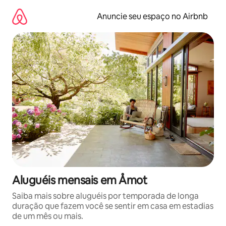
Pular
para
Anuncie seu espaço no Airbnb
o
conteúdo
Aluguéis mensais em Åmot
Saiba mais sobre aluguéis por temporada de longa
duração que fazem você se sentir em casa em estadias
de um mês ou mais.