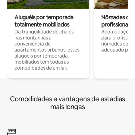
Aluguéis por temporada
Nômades digit
totalmente mobiliados
profissionais 
Da tranquilidade de chalés
Acomodações c
nas montanhas à
para profission
conveniência de
nômades com W
apartamentos urbanos, estes
adequado para 
aluguéis por temporada
mobiliados têm todas as
comodidades de um lar.
Comodidades e vantagens de estadias
mais longas