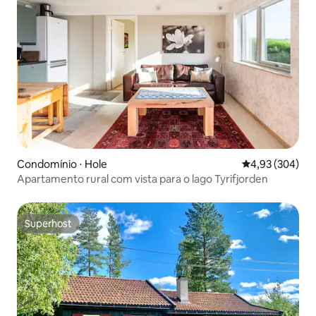
Condomínio ⋅ Hole
4,93 de uma ava
4,93 (304)
Apartamento rural com vista para o lago Tyrifjorden
Superhost
Superhost