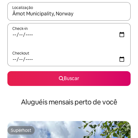
Localização
Quando os resultados estiverem disponíveis, explore-os usando
Check-in
Checkout
Buscar
Aluguéis mensais perto de você
Superhost
Superhost