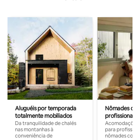
Aluguéis por temporada
Nômades digit
totalmente mobiliados
profissionais 
Da tranquilidade de chalés
Acomodações c
nas montanhas à
para profission
conveniência de
nômades com W