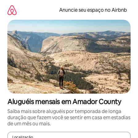
Pular
para
Anuncie seu espaço no Airbnb
o
conteúdo
Aluguéis mensais em Amador County
Saiba mais sobre aluguéis por temporada de longa
duração que fazem você se sentir em casa em estadias
de um mês ou mais.
Localização