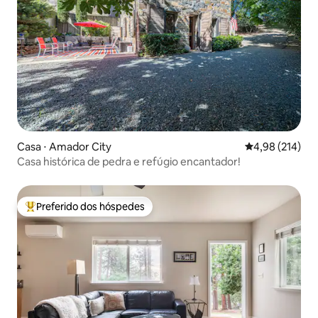
Casa ⋅ Amador City
4,98 de uma av
4,98 (214)
Casa histórica de pedra e refúgio encantador!
Preferido dos hóspedes
Entre os melhores preferidos dos hóspedes