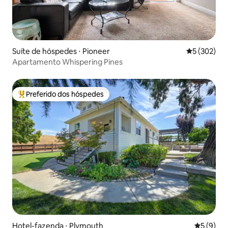
Suíte de hóspedes ⋅ Pioneer
5 de uma av
5 (302)
Apartamento Whispering Pines
Preferido dos hóspedes
Entre os melhores preferidos dos hóspedes
Hotel-fazenda ⋅ Plymouth
5 de uma 
5 (9)