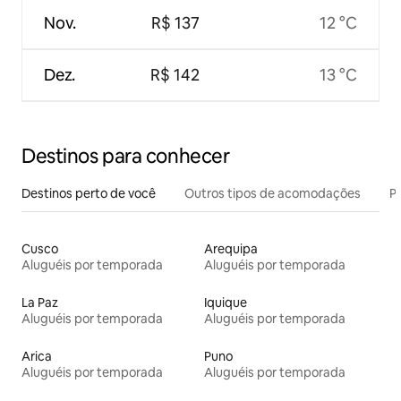
Nov.
R$ 137
12 °C
Dez.
R$ 142
13 °C
Destinos para conhecer
Destinos perto de você
Outros tipos de acomodações
Pr
Cusco
Arequipa
Aluguéis por temporada
Aluguéis por temporada
La Paz
Iquique
Aluguéis por temporada
Aluguéis por temporada
Arica
Puno
Aluguéis por temporada
Aluguéis por temporada