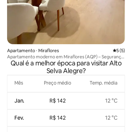
Apartamento ⋅ Miraflores
5 de uma 
5 (5)
Apartamento moderno em Miraflores (AQP) – Segurança
Qual é a melhor época para visitar Alto
24h
Selva Alegre?
Mês
Preço médio
Temp. média
Jan.
R$ 142
12 °C
Fev.
R$ 142
12 °C