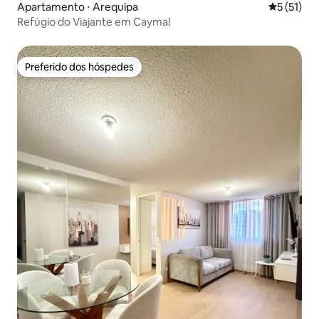
Apartamento ⋅ Arequipa
5 de uma a
5 (51)
Refúgio do Viajante em Cayma!
Preferido dos hóspedes
Preferido dos hóspedes