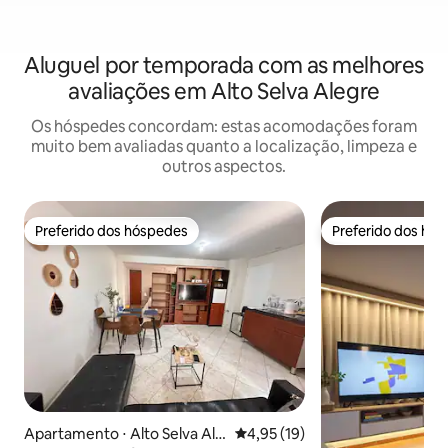
Aluguel por temporada com as melhores
avaliações em Alto Selva Alegre
Os hóspedes concordam: estas acomodações foram
muito bem avaliadas quanto a localização, limpeza e
outros aspectos.
Preferido dos hóspedes
Preferido dos hó
Preferido dos hóspedes
Preferido dos hó
Apartamento ⋅ Alto Selva Ale
4,95 de uma avaliação média de
4,95 (19)